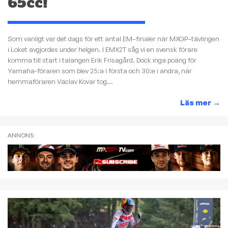
65cc!
Som vanligt var det dags för ett antal EM–finaler när MXGP–tävlingen
i Loket avgjordes under helgen. I EMX2T såg vi en svensk förare
komma till start i talangen Erik Frisagård. Dock inga poäng för
Yamaha-föraren som blev 25:a i första och 30:e i andra, när
hemmaföraren Vaclav Kovar tog...
Läs mer
→
ANNONS: