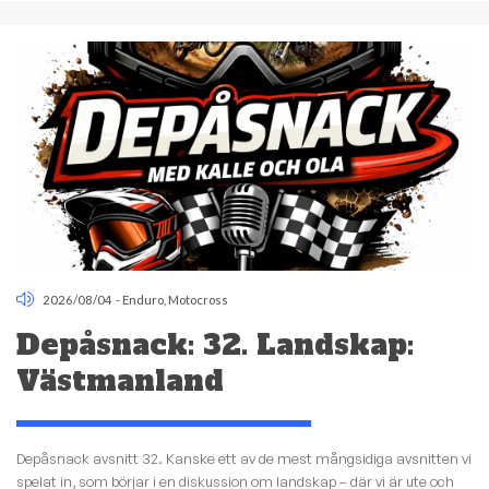
2026/08/04
-
Enduro
,
Motocross
Depåsnack: 32. Landskap:
Västmanland
Depåsnack avsnitt 32. Kanske ett av de mest mångsidiga avsnitten vi
spelat in, som börjar i en diskussion om landskap – där vi är ute och