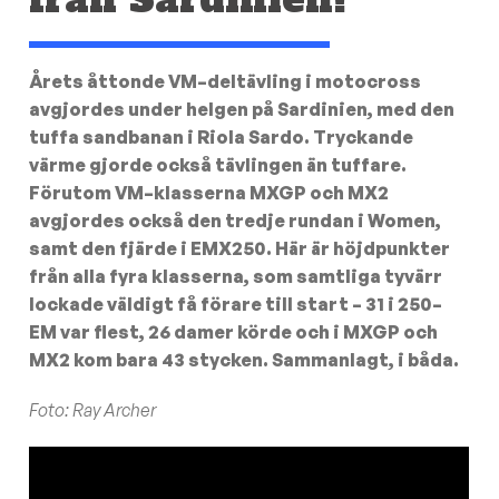
Årets åttonde VM–deltävling i motocross
avgjordes under helgen på Sardinien, med den
tuffa sandbanan i Riola Sardo. Tryckande
värme gjorde också tävlingen än tuffare.
Förutom VM–klasserna MXGP och MX2
avgjordes också den tredje rundan i Women,
samt den fjärde i EMX250. Här är höjdpunkter
från alla fyra klasserna, som samtliga tyvärr
lockade väldigt få förare till start – 31 i 250–
EM var flest, 26 damer körde och i MXGP och
MX2 kom bara 43 stycken. Sammanlagt, i båda.
Foto: Ray Archer