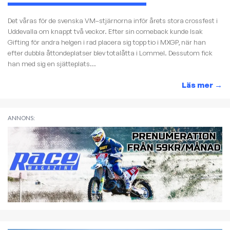
Det våras för de svenska VM–stjärnorna inför årets stora crossfest i
Uddevalla om knappt två veckor. Efter sin comeback kunde Isak
Gifting för andra helgen i rad placera sig topp tio i MXGP, när han
efter dubbla åttondeplatser blev totalåtta i Lommel. Dessutom fick
han med sig en sjätteplats...
Läs mer
→
ANNONS: