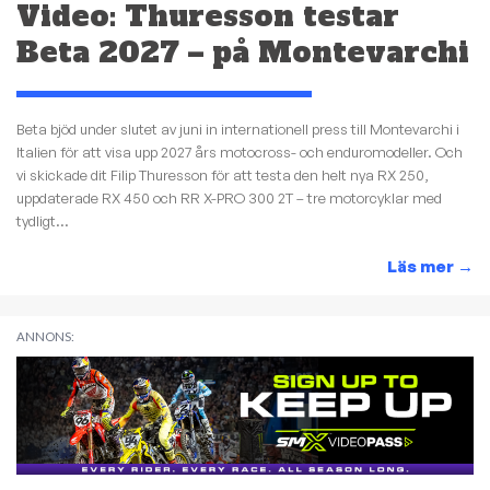
Video: Thuresson testar
Beta 2027 – på Montevarchi
Beta bjöd under slutet av juni in internationell press till Montevarchi i
Italien för att visa upp 2027 års motocross- och enduromodeller. Och
vi skickade dit Filip Thuresson för att testa den helt nya RX 250,
uppdaterade RX 450 och RR X-PRO 300 2T – tre motorcyklar med
tydligt...
Läs mer
→
ANNONS: