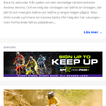
Bara tio sekunder från pallen och den sexfaldige världsmästaren
Andrea Verona. Och en helg där söndagen var bättre än lördagen, där
det till och med gick bättre och bättre ju längre helgen pågick. Max
Ahlin kunde summera sin kanske bästa VM–helg den här säsongen –
men fortfarande fattas pallplatsen...
Läs mer
→
ANNONS: