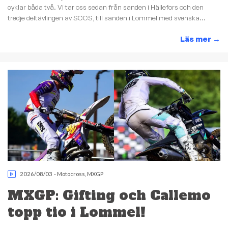
cyklar båda två. Vi tar oss sedan från sanden i Hällefors och den
tredje deltävlingen av SCCS, till sanden i Lommel med svenska...
Läs mer
→
2026/08/03
-
Motocross
,
MXGP
MXGP: Gifting och Callemo
topp tio i Lommel!