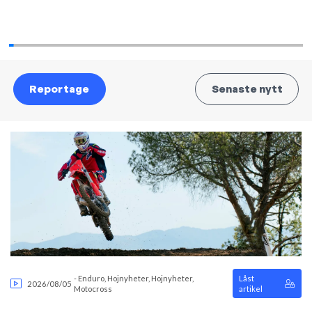
Reportage
Senaste nytt
-
Enduro
,
Hojnyheter
,
Hojnyheter
,
Låst
2026/08/05
Motocross
artikel