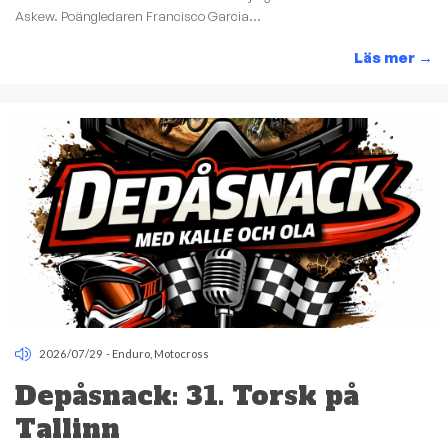
Askew. Poängledaren Francisco Garcia...
Läs mer
→
2026/07/29
-
Enduro
,
Motocross
Depåsnack: 31. Torsk på
Tallinn