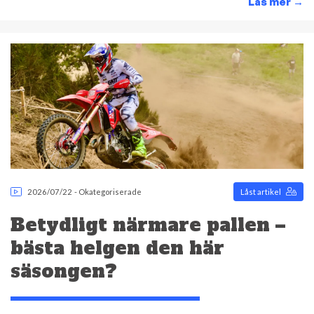
Läs mer
→
2026/07/22
-
Okategoriserade
Låst artikel
Betydligt närmare pallen –
bästa helgen den här
säsongen?