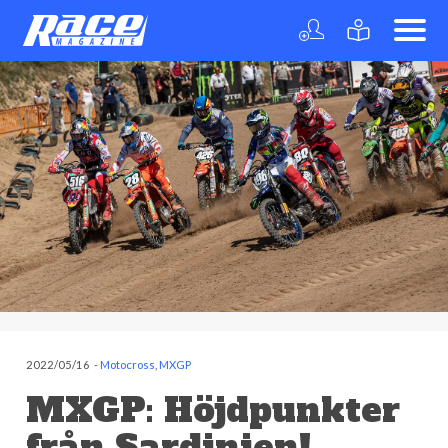
2022/05/16
-
Motocross
,
MXGP
MXGP: Höjdpunkter
från Sardinien!