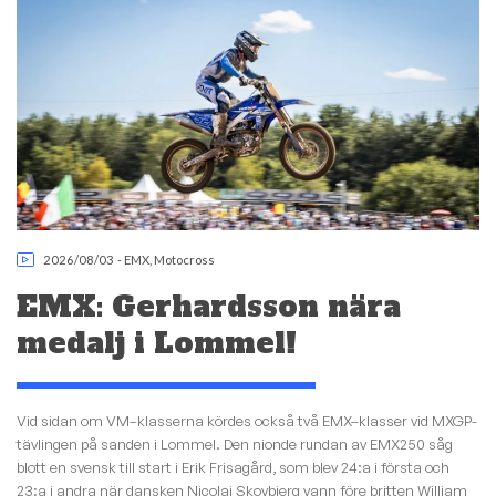
2026/08/03
-
EMX
,
Motocross
EMX: Gerhardsson nära
medalj i Lommel!
Vid sidan om VM–klasserna kördes också två EMX–klasser vid MXGP-
tävlingen på sanden i Lommel. Den nionde rundan av EMX250 såg
blott en svensk till start i Erik Frisagård, som blev 24:a i första och
23:a i andra när dansken Nicolai Skovbjerg vann före britten William