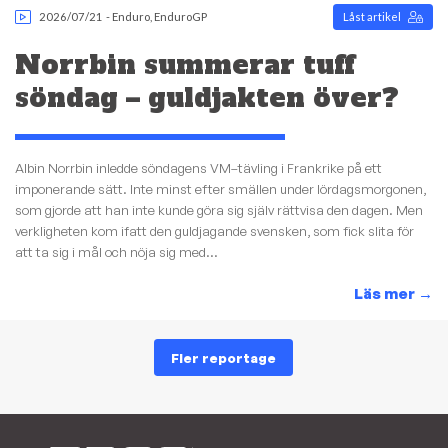
2026/07/21
-
Enduro
,
EnduroGP
Låst artikel
Norrbin summerar tuff
söndag – guldjakten över?
Albin Norrbin inledde söndagens VM–tävling i Frankrike på ett
imponerande sätt. Inte minst efter smällen under lördagsmorgonen,
som gjorde att han inte kunde göra sig själv rättvisa den dagen. Men
verkligheten kom ifatt den guldjagande svensken, som fick slita för
att ta sig i mål och nöja sig med...
Läs mer
→
Fler reportage