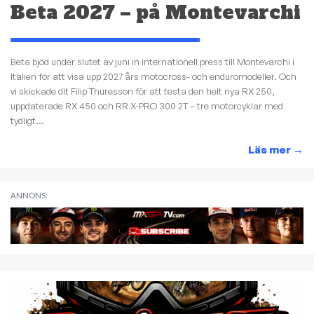
Beta 2027 – på Montevarchi
Beta bjöd under slutet av juni in internationell press till Montevarchi i
Italien för att visa upp 2027 års motocross- och enduromodeller. Och
vi skickade dit Filip Thuresson för att testa den helt nya RX 250,
uppdaterade RX 450 och RR X-PRO 300 2T – tre motorcyklar med
tydligt...
Läs mer
→
ANNONS: