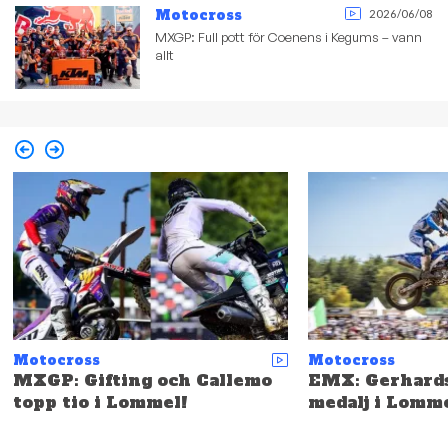
Motocross
2026/06/08
MXGP: Full pott för Coenens i Kegums – vann
allt
Motocross
Motocross
MXGP: Gifting och Callemo
EMX: Gerhards
topp tio i Lommel!
medalj i Lomme