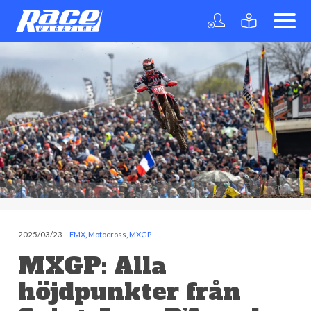
2025/03/23
-
EMX
,
Motocross
,
MXGP
MXGP: Alla
höjdpunkter från