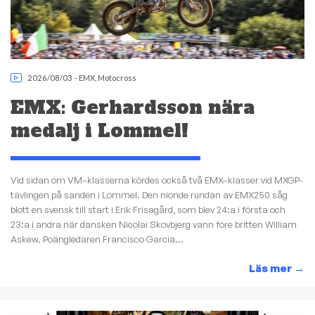
2026/08/03
-
EMX
,
Motocross
EMX: Gerhardsson nära
medalj i Lommel!
Vid sidan om VM–klasserna kördes också två EMX–klasser vid MXGP-
tävlingen på sanden i Lommel. Den nionde rundan av EMX250 såg
blott en svensk till start i Erik Frisagård, som blev 24:a i första och
23:a i andra när dansken Nicolai Skovbjerg vann före britten William
Askew. Poängledaren Francisco Garcia...
Läs mer
→