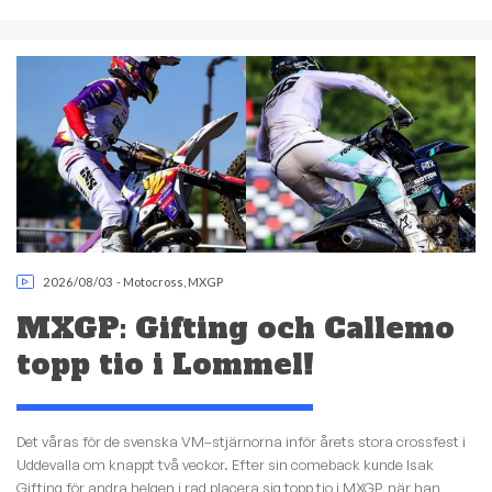
2026/08/03
-
Motocross
,
MXGP
MXGP: Gifting och Callemo
topp tio i Lommel!
Det våras för de svenska VM–stjärnorna inför årets stora crossfest i
Uddevalla om knappt två veckor. Efter sin comeback kunde Isak
Gifting för andra helgen i rad placera sig topp tio i MXGP, när han