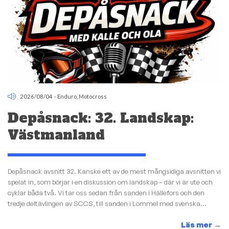
2026/08/04
-
Enduro
,
Motocross
Depåsnack: 32. Landskap:
Västmanland
Depåsnack avsnitt 32. Kanske ett av de mest mångsidiga avsnitten vi
spelat in, som börjar i en diskussion om landskap – där vi är ute och
cyklar båda två. Vi tar oss sedan från sanden i Hällefors och den
tredje deltävlingen av SCCS, till sanden i Lommel med svenska...
Läs mer
→