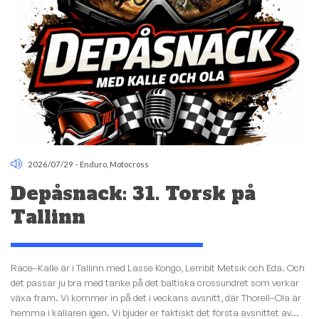
2026/07/29
-
Enduro
,
Motocross
Depåsnack: 31. Torsk på
Tallinn
Race–Kalle är i Tallinn med Lasse Kongo, Lembit Metsik och Eda. Och
det passar ju bra med tanke på det baltiska crossundret som verkar
växa fram. Vi kommer in på det i veckans avsnitt, där Thorell–Ola är
hemma i källaren igen. Vi bjuder er faktiskt det första avsnittet av...