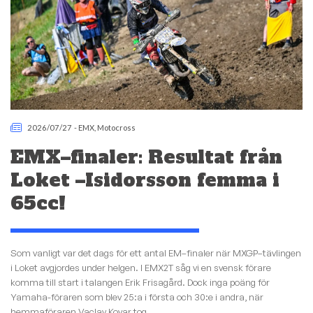
2026/07/27
-
EMX
,
Motocross
EMX–finaler: Resultat från
Loket –Isidorsson femma i
65cc!
Som vanligt var det dags för ett antal EM–finaler när MXGP–tävlingen
i Loket avgjordes under helgen. I EMX2T såg vi en svensk förare
komma till start i talangen Erik Frisagård. Dock inga poäng för
Yamaha-föraren som blev 25:a i första och 30:e i andra, när
hemmaföraren Vaclav Kovar tog...