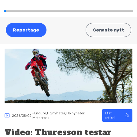
Reportage
Senaste nytt
-
Enduro
,
Hojnyheter
,
Hojnyheter
,
Låst
2026/08/05
Motocross
artikel
Video: Thuresson testar