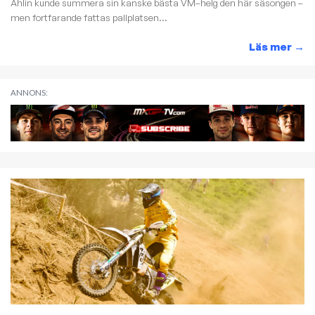
Ahlin kunde summera sin kanske bästa VM–helg den här säsongen –
men fortfarande fattas pallplatsen...
Läs mer
→
ANNONS: