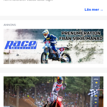
Läs mer
→
ANNONS: