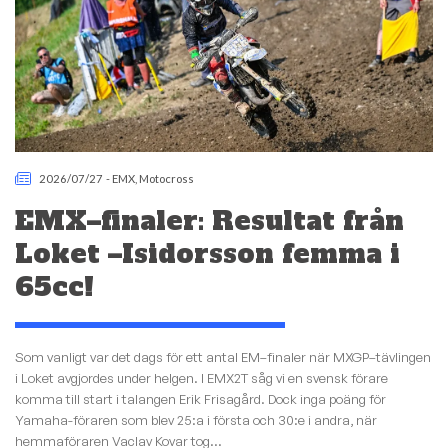
2026/07/27
-
EMX
,
Motocross
EMX–finaler: Resultat från
Loket –Isidorsson femma i
65cc!
Som vanligt var det dags för ett antal EM–finaler när MXGP–tävlingen
i Loket avgjordes under helgen. I EMX2T såg vi en svensk förare
komma till start i talangen Erik Frisagård. Dock inga poäng för
Yamaha-föraren som blev 25:a i första och 30:e i andra, när
hemmaföraren Vaclav Kovar tog...