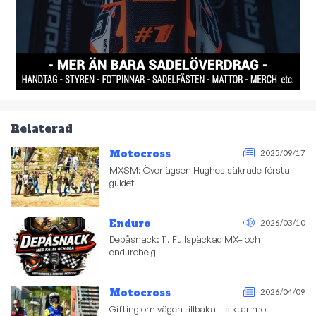
Relaterad
Motocross
2025/09/17
MXSM: Överlägsen Hughes säkrade första
guldet
Enduro
2026/03/10
Depåsnack: 11. Fullspäckad MX– och
endurohelg
Motocross
2026/04/09
Gifting om vägen tillbaka – siktar mot