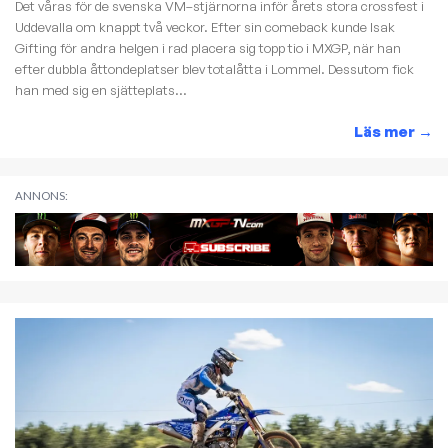
Det våras för de svenska VM–stjärnorna inför årets stora crossfest i
Uddevalla om knappt två veckor. Efter sin comeback kunde Isak
Gifting för andra helgen i rad placera sig topp tio i MXGP, när han
efter dubbla åttondeplatser blev totalåtta i Lommel. Dessutom fick
han med sig en sjätteplats...
Läs mer
→
ANNONS: