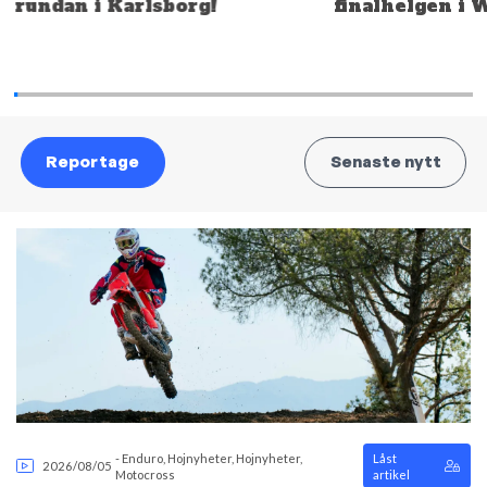
rundan i Karlsborg!
finalhelgen i 
Reportage
Senaste nytt
-
Enduro
,
Hojnyheter
,
Hojnyheter
,
Låst
2026/08/05
Motocross
artikel