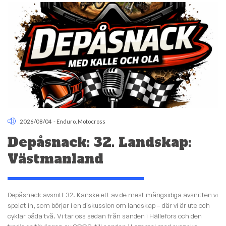
2026/08/04
-
Enduro
,
Motocross
Depåsnack: 32. Landskap:
Västmanland
Depåsnack avsnitt 32. Kanske ett av de mest mångsidiga avsnitten vi
spelat in, som börjar i en diskussion om landskap – där vi är ute och
cyklar båda två. Vi tar oss sedan från sanden i Hällefors och den