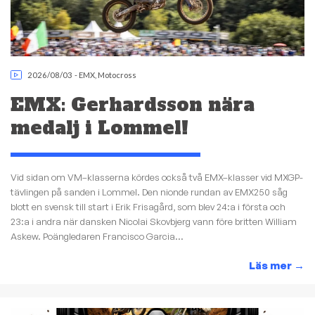
2026/08/03
-
EMX
,
Motocross
EMX: Gerhardsson nära
medalj i Lommel!
Vid sidan om VM–klasserna kördes också två EMX–klasser vid MXGP-
tävlingen på sanden i Lommel. Den nionde rundan av EMX250 såg
blott en svensk till start i Erik Frisagård, som blev 24:a i första och
23:a i andra när dansken Nicolai Skovbjerg vann före britten William
Askew. Poängledaren Francisco Garcia...
Läs mer
→