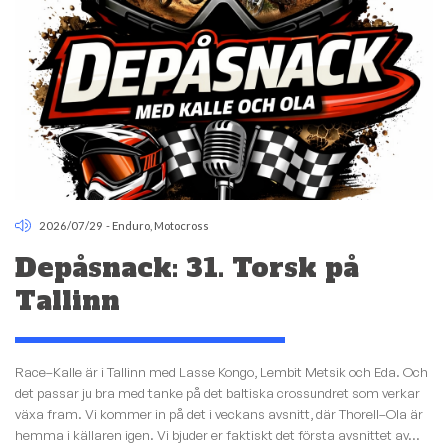
2026/07/29
-
Enduro
,
Motocross
Depåsnack: 31. Torsk på
Tallinn
Race–Kalle är i Tallinn med Lasse Kongo, Lembit Metsik och Eda. Och
det passar ju bra med tanke på det baltiska crossundret som verkar
växa fram. Vi kommer in på det i veckans avsnitt, där Thorell–Ola är
hemma i källaren igen. Vi bjuder er faktiskt det första avsnittet av...