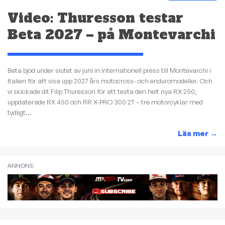
Video: Thuresson testar
Beta 2027 – på Montevarchi
Beta bjöd under slutet av juni in internationell press till Montevarchi i
Italien för att visa upp 2027 års motocross- och enduromodeller. Och
vi skickade dit Filip Thuresson för att testa den helt nya RX 250,
uppdaterade RX 450 och RR X-PRO 300 2T – tre motorcyklar med
tydligt...
Läs mer
→
ANNONS: