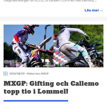
tredje deltävlingen av SCCS, till sanden i Lommel med svenska...
Läs mer
→
2026/08/03
-
Motocross
,
MXGP
MXGP: Gifting och Callemo
topp tio i Lommel!