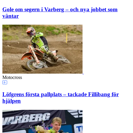
Gole om segern i Varberg – och nya jobbet som
väntar
Motocross
Löfgrens första pallplats – tackade Fillibang för
hjälpen