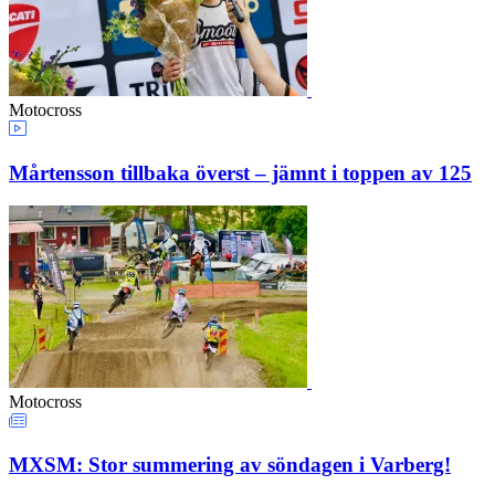
Motocross
Mårtensson tillbaka överst – jämnt i toppen av 125
Motocross
MXSM: Stor summering av söndagen i Varberg!