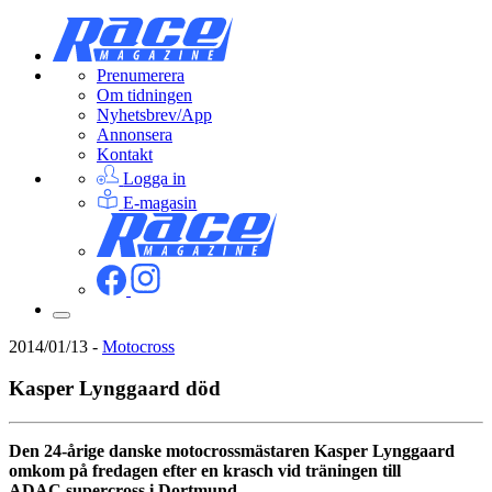
Prenumerera
Om tidningen
Nyhetsbrev/App
Annonsera
Kontakt
Logga in
E-magasin
2014/01/13
-
Motocross
Kasper Lynggaard död
Den 24-årige danske motocrossmästaren Kasper Lynggaard
omkom på fredagen efter en krasch vid träningen till
ADAC.supercross i Dortmund.