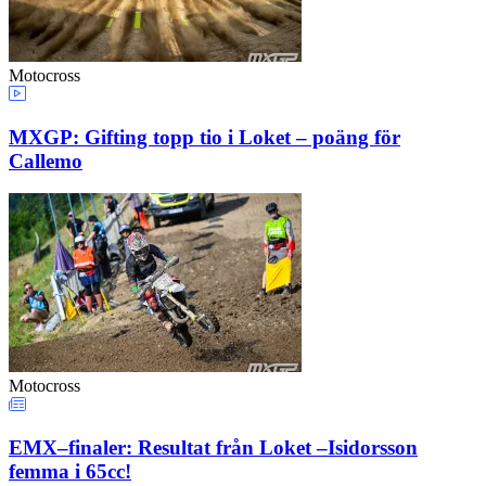
Motocross
MXGP: Gifting topp tio i Loket – poäng för
Callemo
Motocross
EMX–finaler: Resultat från Loket –Isidorsson
femma i 65cc!