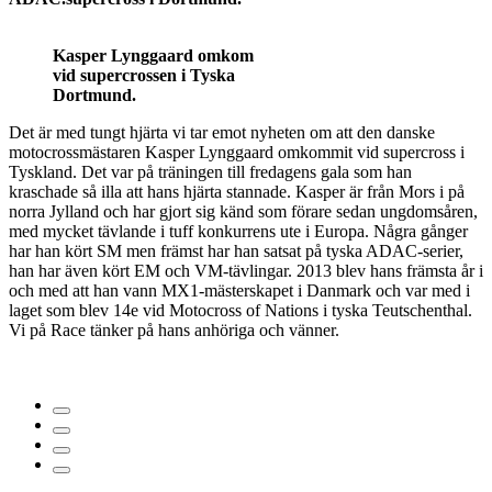
Kasper Lynggaard omkom
vid supercrossen i Tyska
Dortmund.
Det är med tungt hjärta vi tar emot nyheten om att den danske
motocrossmästaren Kasper Lynggaard omkommit vid supercross i
Tyskland. Det var på träningen till fredagens gala som han
kraschade så illa att hans hjärta stannade. Kasper är från Mors i på
norra Jylland och har gjort sig känd som förare sedan ungdomsåren,
med mycket tävlande i tuff konkurrens ute i Europa. Några gånger
har han kört SM men främst har han satsat på tyska ADAC-serier,
han har även kört EM och VM-tävlingar. 2013 blev hans främsta år i
och med att han vann MX1-mästerskapet i Danmark och var med i
laget som blev 14e vid Motocross of Nations i tyska Teutschenthal.
Vi på Race tänker på hans anhöriga och vänner.