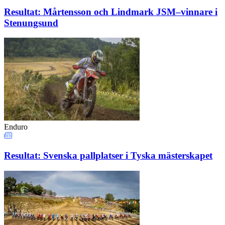
Resultat: Mårtensson och Lindmark JSM–vinnare i
Stenungsund
Enduro
Resultat: Svenska pallplatser i Tyska mästerskapet