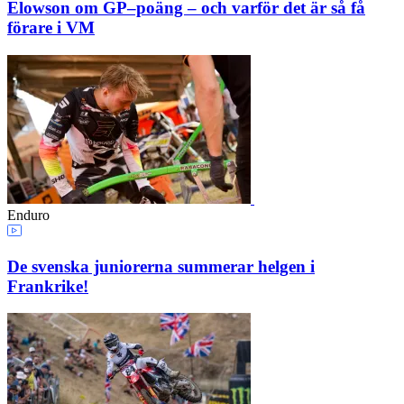
Elowson om GP–poäng – och varför det är så få
förare i VM
Enduro
De svenska juniorerna summerar helgen i
Frankrike!