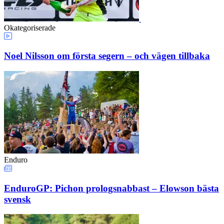
Okategoriserade
Noel Nilsson om första segern – och vägen tillbaka
Enduro
EnduroGP: Pichon prologsnabbast – Elowson bästa
svensk