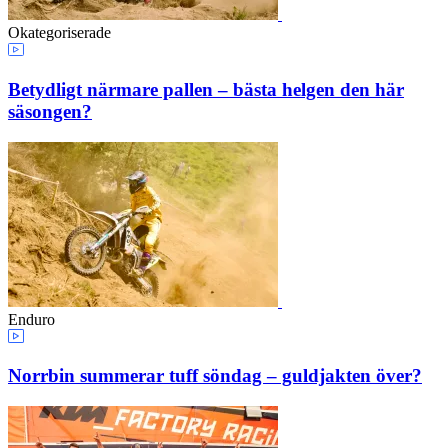
Okategoriserade
Betydligt närmare pallen – bästa helgen den här
säsongen?
Enduro
Norrbin summerar tuff söndag – guldjakten över?