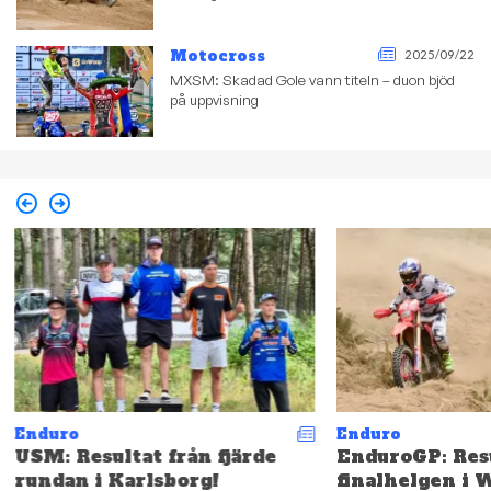
Motocross
2025/09/22
MXSM: Skadad Gole vann titeln – duon bjöd
på uppvisning
Enduro
Enduro
USM: Resultat från fjärde
EnduroGP: Resu
rundan i Karlsborg!
finalhelgen i 