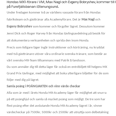
Hondas MX1-förare i VM, Max Nagl och Evgeny Bobryshev, kommer till
på Furefjällsbanan iStenungsund.
Under fredagen kommer två av världens vassaste förare från Hondas
fabriksteam och gästtränar alla Academyförare. Det är
Max Nagl
och
Evgeny Bobryshev
som kommer och förgyller lägret. Dessutom kommer
Jenni Dick och Roger Harvey från Hondas tävlingsavdelning på besök för
att dokumentera verksamheten och sprida den inom Honda.
Precis som tidigare läger ingår instruktioner och körträning, nu kryddat
med två gästtränare utöver våra ordinarie svenska tränare, som består av
vårt svenska MX-Team tillsammans med Patrik Erlandsson.
Du som anmäler dig till detta läger får också en entrébiljett till helgens MX
Grand Prix tävlingar, med möjlighet att boka ytterligare biljetter för de som
följer med dig på lägret.
Samla poäng i POÄNGJAKTEN och vinn värde checkar
Alla som är med i årets Honda MX-Academy läger får möjlighet att snurra
på ett poänghjul och samla så mycket poäng som möjligt. De tre som har
flest poäng efter det avslutande Honda MX-Academy lägret i år, vinner
värdecheckar på 7500kr, 5000kr och 2500kr att utnyttja som delbetalning