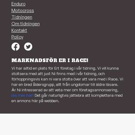
Enduro
Motocross
Tidningen
Om tidningen
Kontakt
Policy
MARKNADSFÖR ER I RACE!
Vi har alltid en plats för Ert företag i vår tidning. Vi vill kunna
stoltsera med att just Ni finns med i vår tidning, och
förhoppningsvis kan ni vara stolta över att vara med i Race. Vi
har en bred åldersgrupp, allt från ungdomar till äldre läsare.
Är Ni intresserad av att veta mer om företagsannonsering,
läs mer här!
Det går naturligtvis jättebra att komplettera med
en annons här på webben.