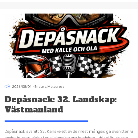
2026/08/04
-
Enduro
,
Motocross
Depåsnack: 32. Landskap:
Västmanland
Depåsnack avsnitt 32. Kanske ett av de mest mångsidiga avsnitten vi
spelat in, som börjar i en diskussion om landskap – där vi är ute och