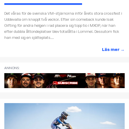
Det våras för de svenska VM–stjärnorna inför årets stora crossfest i
Uddevalla om knappt två veckor. Efter sin comeback kunde Isak
Gifting för andra helgen i rad placera sig topp tio i MXGP, när han
efter dubbla åttondeplatser blev totalåtta i Lommel. Dessutom fick
han med sig en sjätteplats...
Läs mer
→
ANNONS: