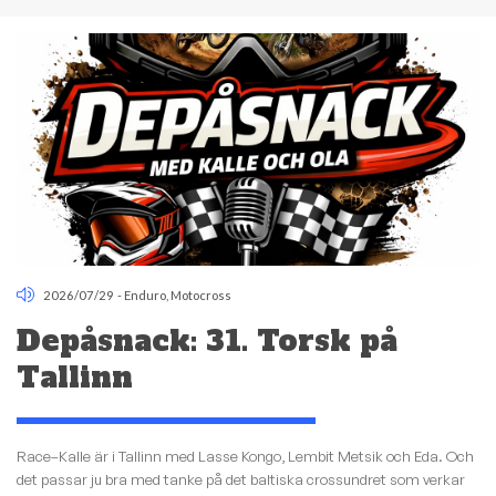
2026/07/29
-
Enduro
,
Motocross
Depåsnack: 31. Torsk på
Tallinn
Race–Kalle är i Tallinn med Lasse Kongo, Lembit Metsik och Eda. Och
det passar ju bra med tanke på det baltiska crossundret som verkar