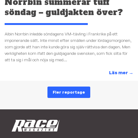
Norrbin summerar tuff
söndag – guldjakten över?
Albin Norrbin inledde söndagens VM–tävling i Frankrike på ett
imponerande sätt. Inte minst efter smällen under lördagsmorgonen,
som gjorde att han inte kunde göra sig själv rättvisa den dagen. Men
verkligheten kom ifatt den guldjagande svensken, som fick slita för
att ta sig i mål och nöja sig med...
Läs mer
→
Fler reportage