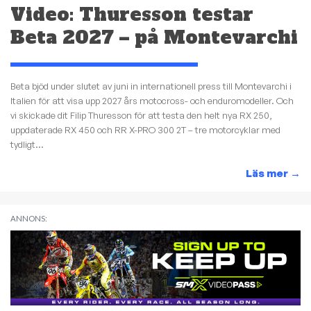
Video: Thuresson testar
Beta 2027 – på Montevarchi
Beta bjöd under slutet av juni in internationell press till Montevarchi i
Italien för att visa upp 2027 års motocross- och enduromodeller. Och
vi skickade dit Filip Thuresson för att testa den helt nya RX 250,
uppdaterade RX 450 och RR X-PRO 300 2T – tre motorcyklar med
tydligt...
Läs mer
→
ANNONS: