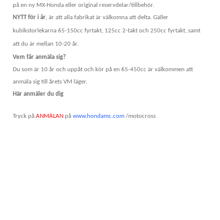
på en ny MX-Honda eller original reservdelar/tillbehör.
NYTT för i år
, är att alla fabrikat är välkomna att delta. Gäller
kubikstorlekarna 65-150cc fyrtakt, 125cc 2-takt och 250cc fyrtakt, samt
att du är mellan 10-20 år.
Vem får anmäla sig?
Du som är 10 år och uppåt och kör på en 65-450cc är välkommen att
anmäla sig till årets VM läger.
Här anmäler du dig
Tryck på
ANMÄLAN
på
www.hondamc.com
/motocross