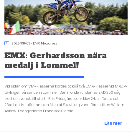
2026/08/03
-
EMX
,
Motocross
EMX: Gerhardsson nära
medalj i Lommel!
Vid sidan om VM–klasserna kördes också två EMX–klasser vid MXGP-
tävlingen på sanden i Lommel. Den nionde rundan av EMX250 såg
blott en svensk till start i Erik Frisagård, som blev 24:a i första och
23:a i andra när dansken Nicolai Skovbjerg vann före britten William
Askew. Poängledaren Francisco Garcia...
Läs mer
→