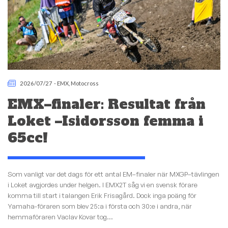
2026/07/27
-
EMX
,
Motocross
EMX–finaler: Resultat från
Loket –Isidorsson femma i
65cc!
Som vanligt var det dags för ett antal EM–finaler när MXGP–tävlingen
i Loket avgjordes under helgen. I EMX2T såg vi en svensk förare
komma till start i talangen Erik Frisagård. Dock inga poäng för
Yamaha-föraren som blev 25:a i första och 30:e i andra, när
hemmaföraren Vaclav Kovar tog...