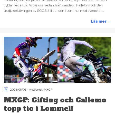
cyklar båda två. Vi tar oss sedan från sanden i Hällefors och den
tredje deltävlingen av SCCS, till sanden i Lommel med svenska...
Läs mer
→
2026/08/03
-
Motocross
,
MXGP
MXGP: Gifting och Callemo
topp tio i Lommel!