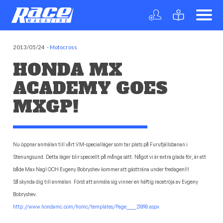
2013/05/24
-
Motocross
HONDA MX
ACADEMY GOES
MXGP!
Nu öppnar anmälan till vårt VM-specialläger som tar plats på Furufjällsbanan i
Stenungsund. Detta läger blir speciellt på många sätt. Något vi är extra glada för, är att
både Max Nagl OCH Evgeny Bobryshev kommer att gästträna under fredagen!!!
Så skynda dig till anmälan. Först att anmäla sig vinner en häftig racetröja av Evgeny
Bobryshev.
http://www.hondamc.com/homc/templates/Page____21898.aspx