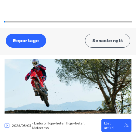
Reportage
Senaste nytt
-
Enduro
,
Hojnyheter
,
Hojnyheter
,
Låst
2026/08/05
Motocross
artikel