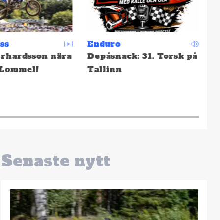
ss
Enduro
M
rhardsson nära
Depåsnack: 31. Torsk på
S
 Lommel!
Tallinn
f
Senaste nytt