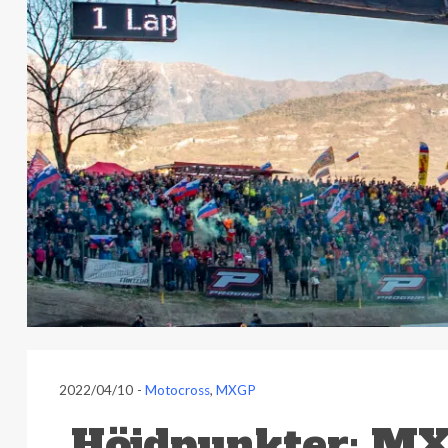
2022/04/10
-
Motocross
,
MXGP
Höjdpunkter: MX