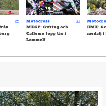
Motocross
Motocro
från
MXGP: Gifting och
EMX: Ge
berg
Callemo topp tio i
medalj i
Lommel!