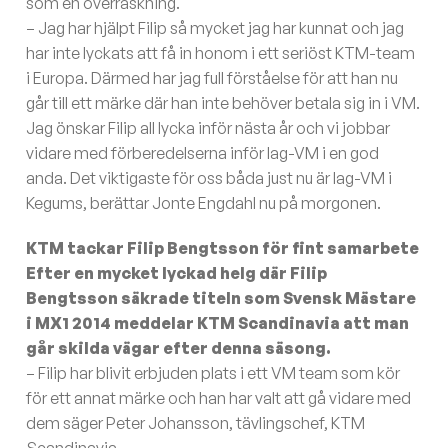
som en överraskning.
– Jag har hjälpt Filip så mycket jag har kunnat och jag
har inte lyckats att få in honom i ett seriöst KTM-team
i Europa. Därmed har jag full förståelse för att han nu
går till ett märke där han inte behöver betala sig in i VM.
Jag önskar Filip all lycka inför nästa år och vi jobbar
vidare med förberedelserna inför lag-VM i en god
anda. Det viktigaste för oss båda just nu är lag-VM i
Kegums, berättar Jonte Engdahl nu på morgonen.
KTM tackar Filip Bengtsson för fint samarbete
Efter en mycket lyckad helg där Filip
Bengtsson säkrade titeln som Svensk Mästare
i MX1 2014 meddelar KTM Scandinavia att man
går skilda vägar efter denna säsong.
– Filip har blivit erbjuden plats i ett VM team som kör
för ett annat märke och han har valt att gå vidare med
dem säger Peter Johansson, tävlingschef, KTM