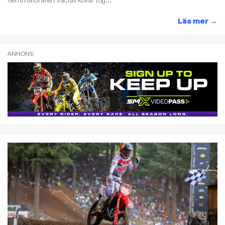
hemmaföraren Vaclav Kovar tog...
Läs mer
→
ANNONS: