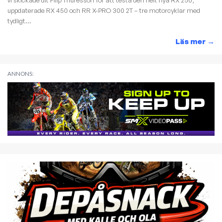
vi skickade dit Filip Thuresson för att testa den helt nya RX 250,
uppdaterade RX 450 och RR X-PRO 300 2T – tre motorcyklar med
tydligt...
Läs mer
→
ANNONS: