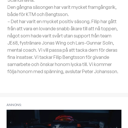
Scandinavia.
Den gångna säsongen har varit mycket framgångsrik,
både för KTM och Bengtsson.
– Det har varit en mycket positiv säsong. Filip har gått
från att vara en lovande snabb åkare till att nå toppen,
något som hade varit svårt utan support från team
JE68, fystränare Jonas Wing och Lars-Gunnar Solin,
mental coach. Vi vill passa på att tacka dem för deras
fina insatser. Vi tackar Filip Bengtsson för givande
samarbete och önskar honom lycka till. Vi kommer
följa honom med spänning, avslutar Peter Johansson.
ANNONS: