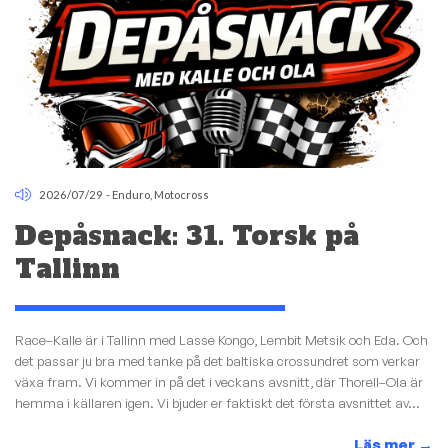
2026/07/29
-
Enduro
,
Motocross
Depåsnack: 31. Torsk på
Tallinn
Race–Kalle är i Tallinn med Lasse Kongo, Lembit Metsik och Eda. Och
det passar ju bra med tanke på det baltiska crossundret som verkar
växa fram. Vi kommer in på det i veckans avsnitt, där Thorell–Ola är
hemma i källaren igen. Vi bjuder er faktiskt det första avsnittet av...
Läs mer
→