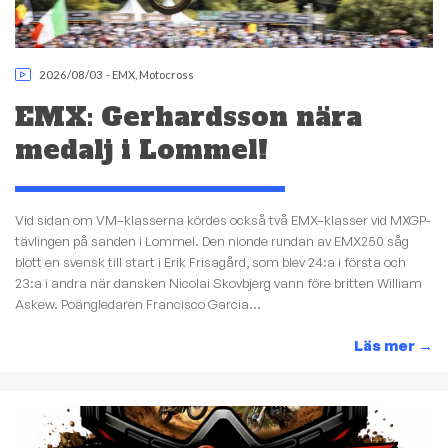
2026/08/03
-
EMX
,
Motocross
EMX: Gerhardsson nära
medalj i Lommel!
Vid sidan om VM–klasserna kördes också två EMX–klasser vid MXGP-
tävlingen på sanden i Lommel. Den nionde rundan av EMX250 såg
blott en svensk till start i Erik Frisagård, som blev 24:a i första och
23:a i andra när dansken Nicolai Skovbjerg vann före britten William
Askew. Poängledaren Francisco Garcia...
Läs mer
→