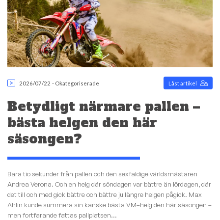
2026/07/22
-
Okategoriserade
Låst artikel
Betydligt närmare pallen –
bästa helgen den här
säsongen?
Bara tio sekunder från pallen och den sexfaldige världsmästaren
Andrea Verona. Och en helg där söndagen var bättre än lördagen, där
det till och med gick bättre och bättre ju längre helgen pågick. Max
Ahlin kunde summera sin kanske bästa VM–helg den här säsongen –
men fortfarande fattas pallplatsen...