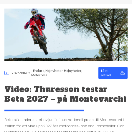
-
Enduro
,
Hojnyheter
,
Hojnyheter
,
Låst
2026/08/05
Motocross
artikel
Video: Thuresson testar
Beta 2027 – på Montevarchi
Beta bjöd under slutet av juni in internationell press till Montevarchi i
Italien för att visa upp 2027 års motocross- och enduromodeller. Och