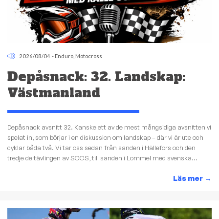
2026/08/04
-
Enduro
,
Motocross
Depåsnack: 32. Landskap:
Västmanland
Depåsnack avsnitt 32. Kanske ett av de mest mångsidiga avsnitten vi
spelat in, som börjar i en diskussion om landskap – där vi är ute och
cyklar båda två. Vi tar oss sedan från sanden i Hällefors och den
tredje deltävlingen av SCCS, till sanden i Lommel med svenska...
Läs mer
→