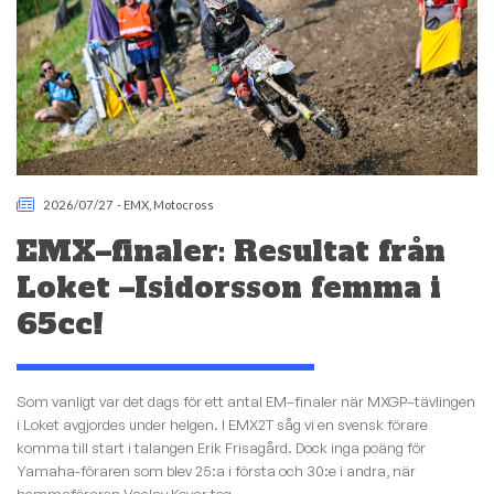
2026/07/27
-
EMX
,
Motocross
EMX–finaler: Resultat från
Loket –Isidorsson femma i
65cc!
Som vanligt var det dags för ett antal EM–finaler när MXGP–tävlingen
i Loket avgjordes under helgen. I EMX2T såg vi en svensk förare
komma till start i talangen Erik Frisagård. Dock inga poäng för
Yamaha-föraren som blev 25:a i första och 30:e i andra, när