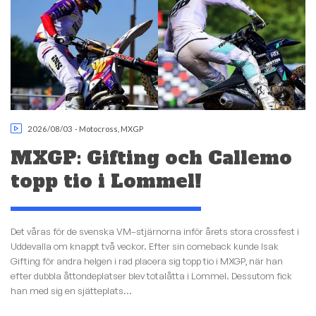
2026/08/03
-
Motocross
,
MXGP
MXGP: Gifting och Callemo
topp tio i Lommel!
Det våras för de svenska VM–stjärnorna inför årets stora crossfest i
Uddevalla om knappt två veckor. Efter sin comeback kunde Isak
Gifting för andra helgen i rad placera sig topp tio i MXGP, när han
efter dubbla åttondeplatser blev totalåtta i Lommel. Dessutom fick
han med sig en sjätteplats...