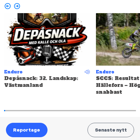
Enduro
Enduro
Depåsnack: 32. Landskap:
SCCS: Resultat
Västmanland
Hällefors – Hö
snabbast
Reportage
Senaste nytt