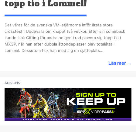
topp tio i Lommel!
Det våras för de svenska VM–stjärnorna inför årets stora
crossfest i Uddevalla om knappt två veckor. Efter sin comeback
kunde Isak Gifting för andra helgen i rad placera sig topp tio i
MXGP, när han efter dubbla åttondeplatser blev totalåtta i
Lommel. Dessutom fick han med sig en sjätteplats...
Läs mer
→
ANNONS: