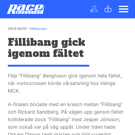
2014/04/07
-
Motocross
Fillibang gick
igenom fältet
Filip ”Fillibang” Bengtsson gick igenom hela fältet,
när motocrossen körde vårsatsning hos Veinge
MCK.
A-finalen började med en krasch mellan ”Fillibang”
och Rickard Sandberg. På vägen upp genom fältet
kolliderade dock ”Fillibang” med Jesper Jönsson,
som också var på väg uppåt. Under tiden hade
Oskars Olsson tagit starten och höll suveränt