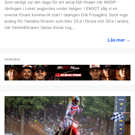
Som vanligt var det dags för ett antal EM–finaler när MXGP–
tävlingen i Loket avgjordes under helgen. I EMX2T såg vi en
svensk förare komma till start i talangen Erik Frisagård. Dock inga
poäng för Yamaha-föraren som blev 25:a i första och 30:e i andra,
när hemmaföraren Vaclav Kovar tog...
Läs mer
→
ANNONS: