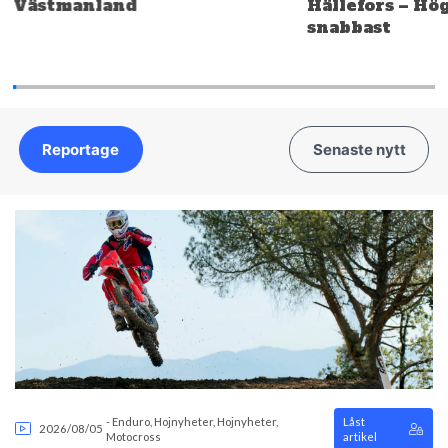
Västmanland
Hällefors – Hö
snabbast
Reportage
Senaste nytt
-
Enduro
,
Hojnyheter
,
Hojnyheter
,
Låst
2026/08/05
Motocross
artikel