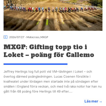
2026/07/27
-
Motocross
,
MXGP
MXGP: Gifting topp tio i
Loket – poäng för Callemo
Jeffrey Herlings tog full pott vid VM–tävlingen i Loket – och
övertog därmed poängledningen. Lucas Coenen försökte i
kvalheatet under lördagen men startade inte på söndagen efter
smällen i England förra veckan, och med två raka nollor har han nu
gått från 68 poäng före Herlings till 49 efter....
Läs mer
→