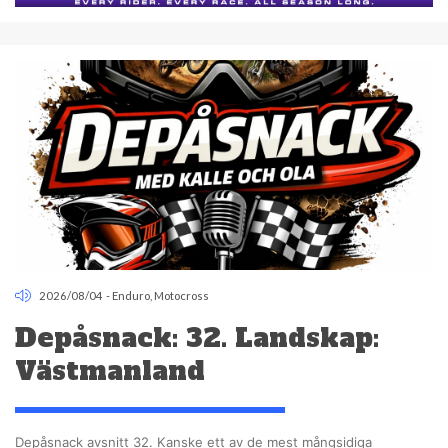
2026/08/04
-
Enduro
,
Motocross
Depåsnack: 32. Landskap:
Västmanland
Depåsnack avsnitt 32. Kanske ett av de mest mångsidiga