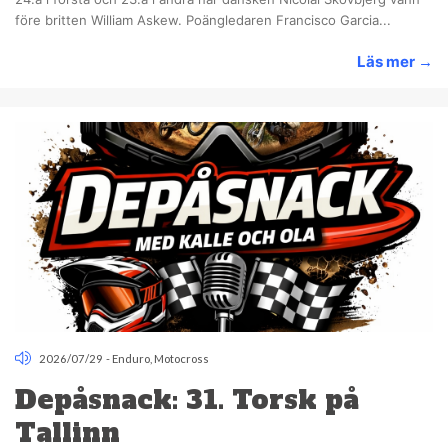
före britten William Askew. Poängledaren Francisco Garcia...
Läs mer
→
2026/07/29
-
Enduro
,
Motocross
Depåsnack: 31. Torsk på
Tallinn