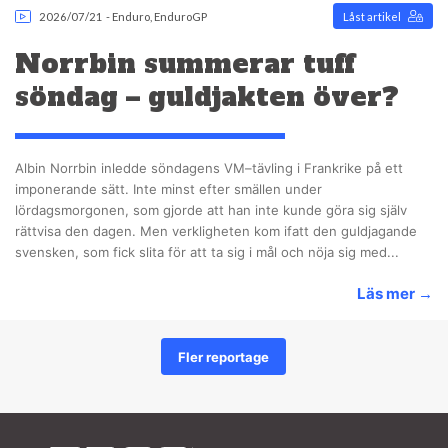
2026/07/21
-
Enduro
,
EnduroGP
Låst artikel
Norrbin summerar tuff
söndag – guldjakten över?
Albin Norrbin inledde söndagens VM–tävling i Frankrike på ett
imponerande sätt. Inte minst efter smällen under
lördagsmorgonen, som gjorde att han inte kunde göra sig själv
rättvisa den dagen. Men verkligheten kom ifatt den guldjagande
svensken, som fick slita för att ta sig i mål och nöja sig med...
Läs mer
→
Fler reportage