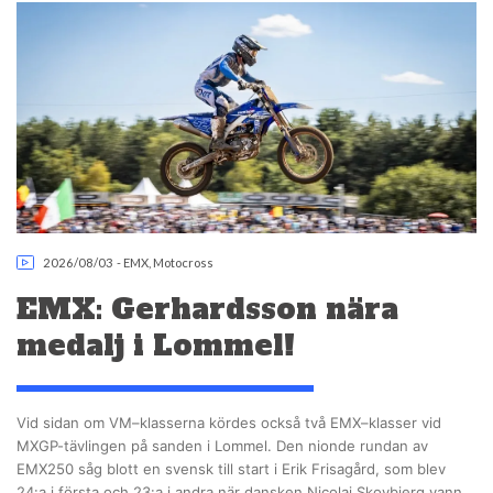
2026/08/03
-
EMX
,
Motocross
EMX: Gerhardsson nära
medalj i Lommel!
Vid sidan om VM–klasserna kördes också två EMX–klasser vid
MXGP-tävlingen på sanden i Lommel. Den nionde rundan av
EMX250 såg blott en svensk till start i Erik Frisagård, som blev
24:a i första och 23:a i andra när dansken Nicolai Skovbjerg vann