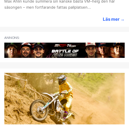
Max Ahlin kunde summera sin kanske bästa VM–helg den här
säsongen – men fortfarande fattas pallplatsen...
Läs mer
→
ANNONS: