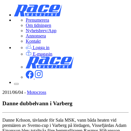
Prenumerera
Om tidningen
Nyhetsbrev/App
Annonsera
Kontakt
Logga in
E-magasin
2011/06/04
-
Motocross
Danne dubbelvann i Varberg
Danne Krlsson, tävlande för Sala MSK, vann båda heaten vid
premiären av Svemo-cup i Varberg på lördagen, Vissefjärdas Adam
Einarsson blev totaltvåa före hemmaföraren Rasmus Håkansson.