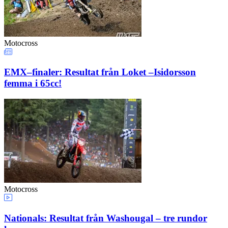
Motocross
EMX–finaler: Resultat från Loket –Isidorsson
femma i 65cc!
Motocross
Nationals: Resultat från Washougal – tre rundor