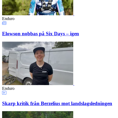
Enduro
Elowson nobbas på Six Days – igen
Enduro
Skarp kritik från Berzelius mot landslagsledningen