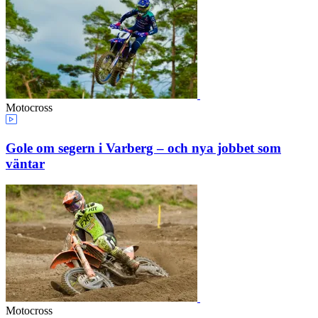
Motocross
Gole om segern i Varberg – och nya jobbet som
väntar
Motocross