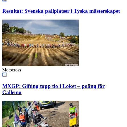
Resultat: Svenska pallplatser i Tyska mästerskapet
Motocross
MXGP: Gifting topp tio i Loket – poäng för
Callemo