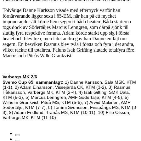
Tolvårige Danne Karlsson visade med eftertryck varför han
förnärvarande ligger sexa i 65-EM, när han på ett mycket
imponerande sätt körde hem segern i båda heaten. Båda starterna
togs dock av Södertäljes Marcus Lenngren, som därpå sjönk till
slutlig fyra respektive femma. Adam körde starkt upp sig i första
heatet och blev trea, men i det andra gav han Danne en fajt om
segern. En besviken Rasmus blev tvåa i första och fyra i det andra,
vilket räckte till totaltrea. Faluns Isak Grifting slutade totalfyra före
Marcus och Piteås Wille Grankvist.
Varbergs MK 2/6
Svemo Cup 65, sammanlagt:
1) Danne Karlsson, Sala MSK, KTM
(1-1), 2) Adam Einarsson, Vissejärda CK, KTM (3-2), 3) Rasmus
Håkansson, Varbergs MK, KTM (2-4), 4) Isak Gifting, SMK Dala,
KTM (6-3), 5) Marcus Lenngren, AMF Södertälje, KTM (4-5), 6)
Wilhelm Grankvist, Piteå MS, KTM (5-6), 7) Arwid Mäkinen, AMF
Södertälje, KTM (7-7), 8) Tommi Svensson, Finspångs MS, KTM (8-
8), 9) Adam Fridlund, Tranås MS, KTM (10-11), 10) Filip Olsson,
Varbergs MK, KTM (11-10).