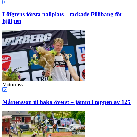
Löfgrens första pallplats – tackade Fillibang för
hjälpen
Motocross
Mårtensson tillbaka överst – jämnt i toppen av 125