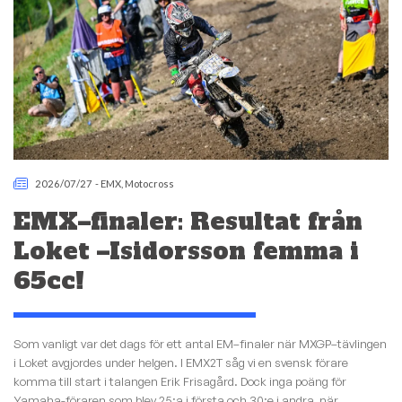
2026/07/27
-
EMX
,
Motocross
EMX–finaler: Resultat från
Loket –Isidorsson femma i
65cc!
Som vanligt var det dags för ett antal EM–finaler när MXGP–tävlingen
i Loket avgjordes under helgen. I EMX2T såg vi en svensk förare
komma till start i talangen Erik Frisagård. Dock inga poäng för
Yamaha-föraren som blev 25:a i första och 30:e i andra, när