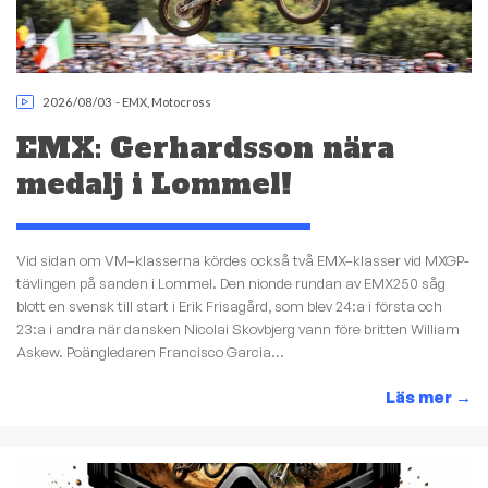
2026/08/03
-
EMX
,
Motocross
EMX: Gerhardsson nära
medalj i Lommel!
Vid sidan om VM–klasserna kördes också två EMX–klasser vid MXGP-
tävlingen på sanden i Lommel. Den nionde rundan av EMX250 såg
blott en svensk till start i Erik Frisagård, som blev 24:a i första och
23:a i andra när dansken Nicolai Skovbjerg vann före britten William
Askew. Poängledaren Francisco Garcia...
Läs mer
→