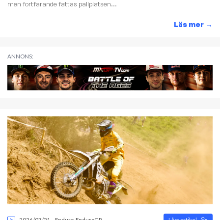
men fortfarande fattas pallplatsen...
Läs mer
→
ANNONS:
2026/07/21
-
Enduro
,
EnduroGP
Låst artikel