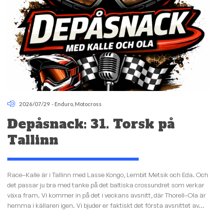
2026/07/29
-
Enduro
,
Motocross
Depåsnack: 31. Torsk på
Tallinn
Race–Kalle är i Tallinn med Lasse Kongo, Lembit Metsik och Eda. Och
det passar ju bra med tanke på det baltiska crossundret som verkar
växa fram. Vi kommer in på det i veckans avsnitt, där Thorell–Ola är
hemma i källaren igen. Vi bjuder er faktiskt det första avsnittet av...