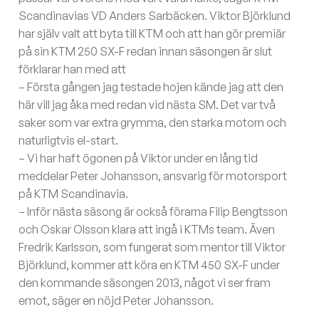
Scandinavias VD Anders Sarbäcken. Viktor Björklund
har själv valt att byta till KTM och att han gör premiär
på sin KTM 250 SX-F redan innan säsongen är slut
förklarar han med att
– Första gången jag testade hojen kände jag att den
här vill jag åka med redan vid nästa SM. Det var två
saker som var extra grymma, den starka motorn och
naturligtvis el-start.
– Vi har haft ögonen på Viktor under en lång tid
meddelar Peter Johansson, ansvarig för motorsport
på KTM Scandinavia.
– Inför nästa säsong är också förarna Filip Bengtsson
och Oskar Olsson klara att ingå i KTMs team. Även
Fredrik Karlsson, som fungerat som mentor till Viktor
Björklund, kommer att köra en KTM 450 SX-F under
den kommande säsongen 2013, något vi ser fram
emot, säger en nöjd Peter Johansson.