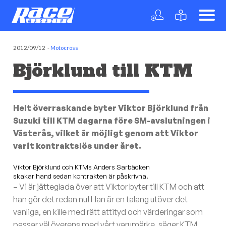
2012/09/12
-
Motocross
Björklund till KTM
Helt överraskande byter Viktor Björklund från
Suzuki till KTM dagarna före SM-avslutningen i
Västerås, vilket är möjligt genom att Viktor
varit kontraktslös under året.
Viktor Björklund och KTMs Anders Sarbäcken
skakar hand sedan kontrakten är påskrivna.
– Vi är jätteglada över att Viktor byter till KTM och att
han gör det redan nu! Han är en talang utöver det
vanliga, en kille med rätt attityd och värderingar som
passar väl överens med vårt varumärke, säger KTM