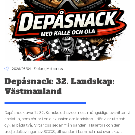
2026/08/04
-
Enduro
,
Motocross
Depåsnack: 32. Landskap:
Västmanland
Depåsnack avsnitt 32. Kanske ett av de mest mångsidiga avsnitten vi
spelat in, som börjar i en diskussion om landskap – där vi är ute och
cyklar båda två. Vi tar oss sedan från sanden i Hällefors och den
tredje deltävlingen av SCCS, till sanden i Lommel med svenska...