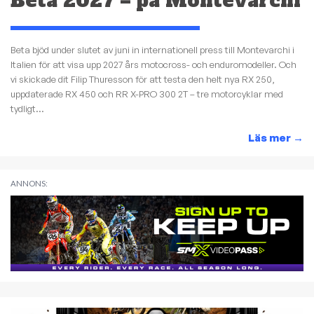
Beta 2027 – på Montevarchi
Beta bjöd under slutet av juni in internationell press till Montevarchi i
Italien för att visa upp 2027 års motocross- och enduromodeller. Och
vi skickade dit Filip Thuresson för att testa den helt nya RX 250,
uppdaterade RX 450 och RR X-PRO 300 2T – tre motorcyklar med
tydligt...
Läs mer
→
ANNONS: