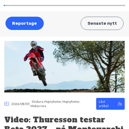
Reportage
Senaste nytt
-
Enduro
,
Hojnyheter
,
Hojnyheter
,
Låst
2026/08/05
Motocross
artikel
Video: Thuresson testar