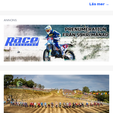
Läs mer
→
ANNONS: