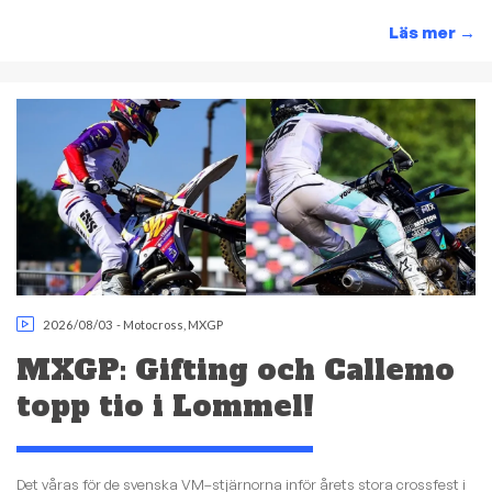
Läs mer
→
2026/08/03
-
Motocross
,
MXGP
MXGP: Gifting och Callemo
topp tio i Lommel!
Det våras för de svenska VM–stjärnorna inför årets stora crossfest i