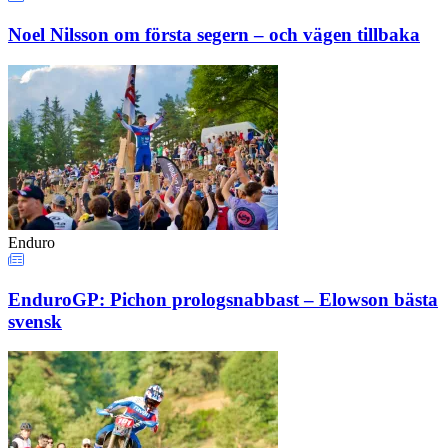
Noel Nilsson om första segern – och vägen tillbaka
Enduro
EnduroGP: Pichon prologsnabbast – Elowson bästa
svensk