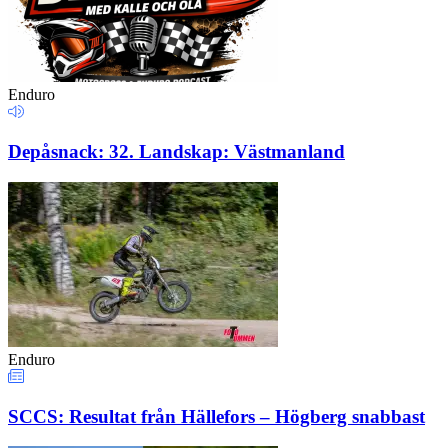
Enduro
Depåsnack: 32. Landskap: Västmanland
Enduro
SCCS: Resultat från Hällefors – Högberg snabbast