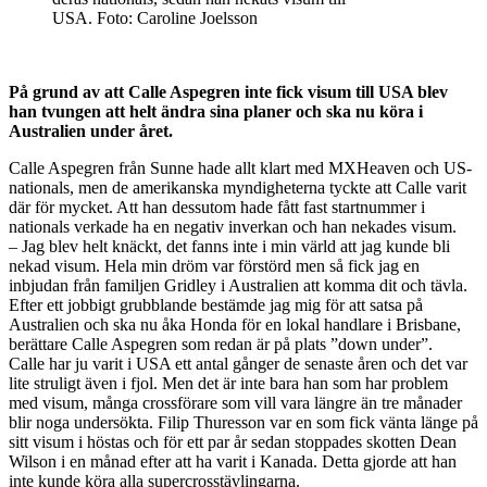
USA. Foto: Caroline Joelsson
På grund av att Calle Aspegren inte fick visum till USA blev
han tvungen att helt ändra sina planer och ska nu köra i
Australien under året.
Calle Aspegren från Sunne hade allt klart med MXHeaven och US-
nationals, men de amerikanska myndigheterna tyckte att Calle varit
där för mycket. Att han dessutom hade fått fast startnummer i
nationals verkade ha en negativ inverkan och han nekades visum.
– Jag blev helt knäckt, det fanns inte i min värld att jag kunde bli
nekad visum. Hela min dröm var förstörd men så fick jag en
inbjudan från familjen Gridley i Australien att komma dit och tävla.
Efter ett jobbigt grubblande bestämde jag mig för att satsa på
Australien och ska nu åka Honda för en lokal handlare i Brisbane,
berättare Calle Aspegren som redan är på plats ”down under”.
Calle har ju varit i USA ett antal gånger de senaste åren och det var
lite struligt även i fjol. Men det är inte bara han som har problem
med visum, många crossförare som vill vara längre än tre månader
blir noga undersökta. Filip Thuresson var en som fick vänta länge på
sitt visum i höstas och för ett par år sedan stoppades skotten Dean
Wilson i en månad efter att ha varit i Kanada. Detta gjorde att han
inte kunde köra alla supercrosstävlingarna.