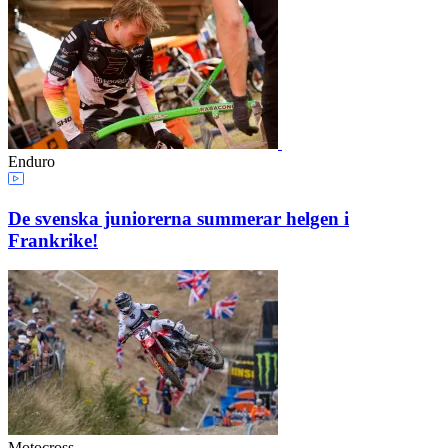
Enduro
De svenska juniorerna summerar helgen i
Frankrike!
Motocross