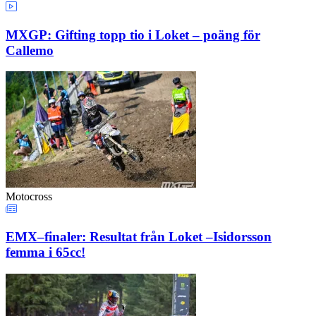
MXGP: Gifting topp tio i Loket – poäng för
Callemo
Motocross
EMX–finaler: Resultat från Loket –Isidorsson
femma i 65cc!