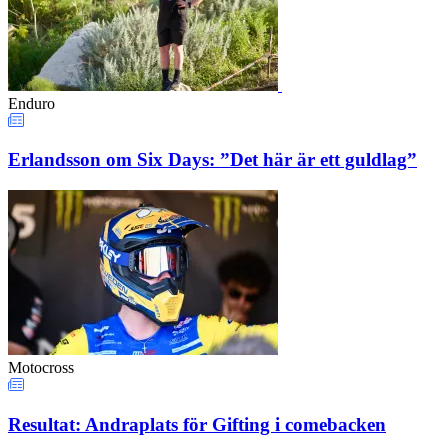
Enduro
Erlandsson om Six Days: ”Det här är ett guldlag”
Motocross
Resultat: Andraplats för Gifting i comebacken