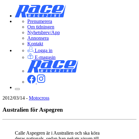
Prenumerera
Om tidningen
Nyhetsbrev/App
Annonsera
Kontakt
Logga in
E-magasin
2012/03/14
-
Motocross
Australien för Aspegren
Calle Aspegren är i Australien och ska köra
deras nationals, sedan han nekats visum till