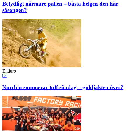
Betydligt närmare pallen – bästa helgen den här
säsongen?
Enduro
Norrbin summerar tuff söndag – guldjakten över?