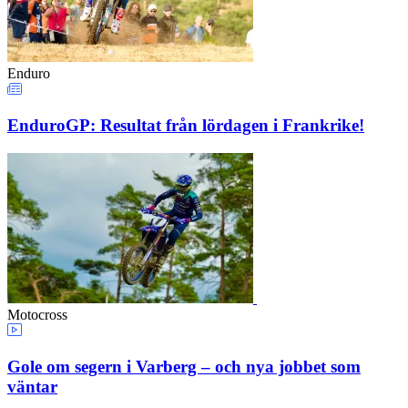
Enduro
EnduroGP: Resultat från lördagen i Frankrike!
Motocross
Gole om segern i Varberg – och nya jobbet som
väntar