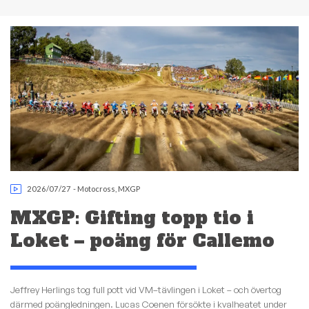
2026/07/27
-
Motocross
,
MXGP
MXGP: Gifting topp tio i
Loket – poäng för Callemo
Jeffrey Herlings tog full pott vid VM–tävlingen i Loket – och övertog
därmed poängledningen. Lucas Coenen försökte i kvalheatet under