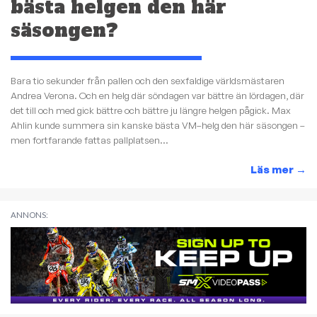
bästa helgen den här
säsongen?
Bara tio sekunder från pallen och den sexfaldige världsmästaren
Andrea Verona. Och en helg där söndagen var bättre än lördagen, där
det till och med gick bättre och bättre ju längre helgen pågick. Max
Ahlin kunde summera sin kanske bästa VM–helg den här säsongen –
men fortfarande fattas pallplatsen...
Läs mer
→
ANNONS: