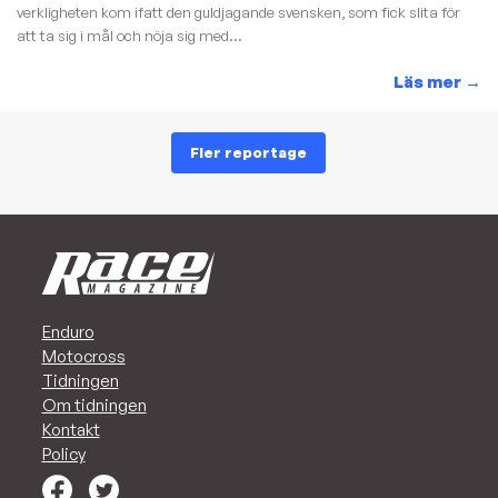
verkligheten kom ifatt den guldjagande svensken, som fick slita för
att ta sig i mål och nöja sig med...
Läs mer
→
Fler reportage
Enduro
Motocross
Tidningen
Om tidningen
Kontakt
Policy