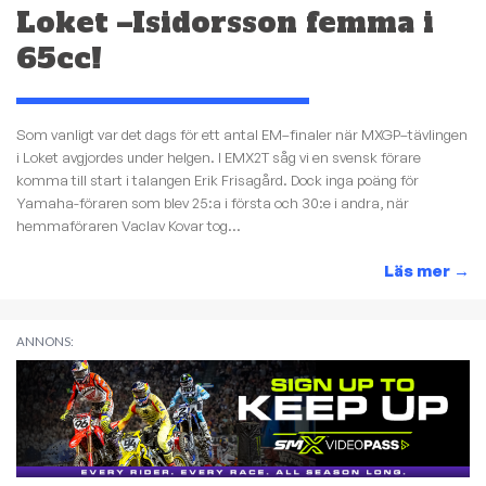
Loket –Isidorsson femma i
65cc!
Som vanligt var det dags för ett antal EM–finaler när MXGP–tävlingen
i Loket avgjordes under helgen. I EMX2T såg vi en svensk förare
komma till start i talangen Erik Frisagård. Dock inga poäng för
Yamaha-föraren som blev 25:a i första och 30:e i andra, när
hemmaföraren Vaclav Kovar tog...
Läs mer
→
ANNONS: