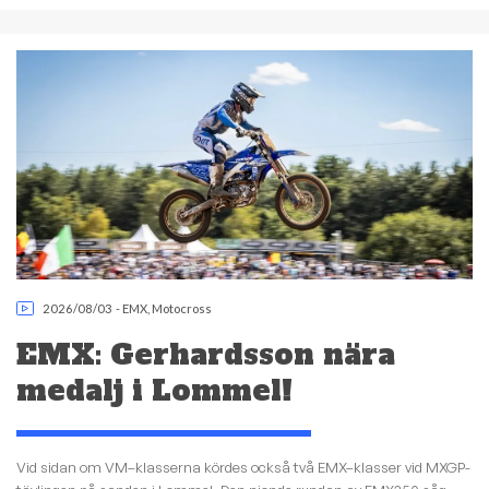
2026/08/03
-
EMX
,
Motocross
EMX: Gerhardsson nära
medalj i Lommel!
Vid sidan om VM–klasserna kördes också två EMX–klasser vid MXGP-