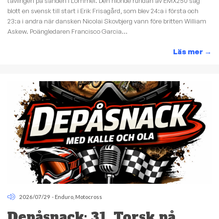
tävlingen på sanden i Lommel. Den nionde rundan av EMX250 såg
blott en svensk till start i Erik Frisagård, som blev 24:a i första och
23:a i andra när dansken Nicolai Skovbjerg vann före britten William
Askew. Poängledaren Francisco Garcia...
Läs mer
→
2026/07/29
-
Enduro
,
Motocross
Depåsnack: 31. Torsk på