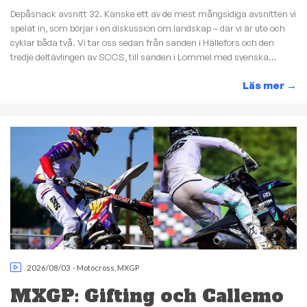
Depåsnack avsnitt 32. Kanske ett av de mest mångsidiga avsnitten vi
spelat in, som börjar i en diskussion om landskap – där vi är ute och
cyklar båda två. Vi tar oss sedan från sanden i Hällefors och den
tredje deltävlingen av SCCS, till sanden i Lommel med svenska...
Läs mer
→
2026/08/03
-
Motocross
,
MXGP
MXGP: Gifting och Callemo