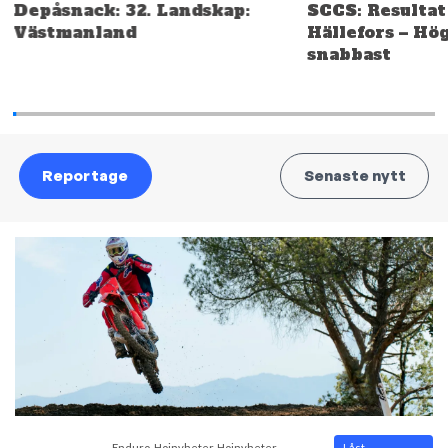
Depåsnack: 32. Landskap:
SCCS: Resultat
Västmanland
Hällefors – Hö
snabbast
Reportage
Senaste nytt
-
Enduro
,
Hojnyheter
,
Hojnyheter
,
Låst