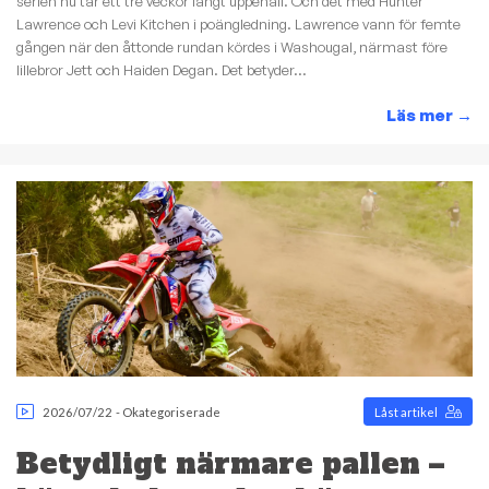
serien nu tar ett tre veckor långt uppehåll. Och det med Hunter
Lawrence och Levi Kitchen i poängledning. Lawrence vann för femte
gången när den åttonde rundan kördes i Washougal, närmast före
lillebror Jett och Haiden Degan. Det betyder...
Läs mer
→
2026/07/22
-
Okategoriserade
Låst artikel
Betydligt närmare pallen –