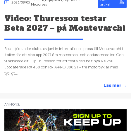
2026/08/05
Motocross
artikel
Video: Thuresson testar
Beta 2027 – på Montevarchi
Beta bjöd under slutet av juni in internationell press till Montevarchi i
Italien för att visa upp 2027 års motocross- och enduromodeller. Och
vi skickade dit Filip Thuresson för att testa den helt nya RX 250,
uppdaterade RX 450 och RR X-PRO 300 2T – tre motorcyklar med
tydligt...
Läs mer
→
ANNONS: