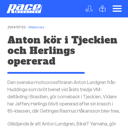
2014/07/22
-
Motocross
Anton kör i Tjeckien
och Herlings
opererad
Den svenske motocrossföraren Anton Lundgren från
Huddinge som bröt benet vid årets tredje VM-
deltävling i Brasilien, gör comeback i Tjeckien. Vidare
har Jeffery Herlings blivit opererad efter sin krasch i
85-klassen, där Getinges Rasmus Håkansson blev trea.
Glädjande är att Anton Lundgren, BikeIT Yamaha, gör