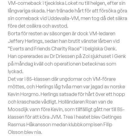
VM-comeback i tjeckiska Loket nu till helgen, efter sin
långvariga skada. Han tränade hårt för att försöka göra
sin comeback vid Uddevalla-VM, men tog då det säkra
före det osäkra och avstod.
Borta för resten av säsongen är dock VM-ledaren
Jeffery Herlings, sedan han brutit vänster lårben vid
”Everts and Friends Charity Race” i belgiska Genk.
Han opererades av Dr Driessen på Zol sjukhuset i Genk
på måndag kväll och operationen betecknas som
lyckad.
Det var i 85-klassen där ungdomar och VM-förare
möttes, och Herlings låg tvåa men var jagad av norske
Kevin Horgmo. Herlings satsade för hårt över ett hopp
och kraschade vådligt. Holländaren Roan van de
Moosdijk vann före Kevin, som tillfälligt gått ner till 85-
klassen för att köra JVM. Trea i heatet blev Getinges
Rasmus Håkansson medan klubbkompisen Filip
Olsson blev nia.