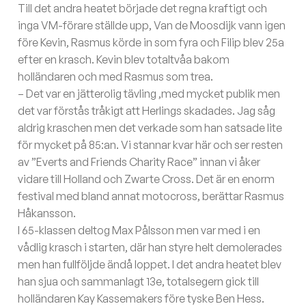
Till det andra heatet började det regna kraftigt och
inga VM-förare ställde upp, Van de Moosdijk vann igen
före Kevin, Rasmus körde in som fyra och Filip blev 25a
efter en krasch. Kevin blev totaltvåa bakom
holländaren och med Rasmus som trea.
– Det var en jätterolig tävling ,med mycket publik men
det var förstås tråkigt att Herlings skadades. Jag såg
aldrig kraschen men det verkade som han satsade lite
för mycket på 85:an. Vi stannar kvar här och ser resten
av ”Everts and Friends Charity Race” innan vi åker
vidare till Holland och Zwarte Cross. Det är en enorm
festival med bland annat motocross, berättar Rasmus
Håkansson.
I 65-klassen deltog Max Pålsson men var med i en
vådlig krasch i starten, där han styre helt demolerades
men han fullföljde ändå loppet. I det andra heatet blev
han sjua och sammanlagt 13e, totalsegern gick till
holländaren Kay Kassemakers före tyske Ben Hess.