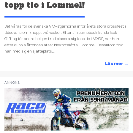
topp tio i Lommel!
Det våras för de svenska VM–stjärnorna inför årets stora crossfest i
Uddevalla om knappt två veckor. Efter sin comeback kunde Isak
Gifting för andra helgen i rad placera sig topp tio i MXGP, när han
efter dubbla åttondeplatser blev totalåtta i Lommel. Dessutom fick
han med sig en sjätteplats...
Läs mer
→
ANNONS: