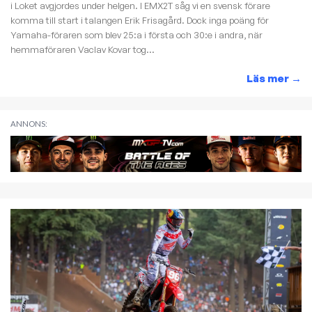
i Loket avgjordes under helgen. I EMX2T såg vi en svensk förare
komma till start i talangen Erik Frisagård. Dock inga poäng för
Yamaha-föraren som blev 25:a i första och 30:e i andra, när
hemmaföraren Vaclav Kovar tog...
Läs mer
→
ANNONS: