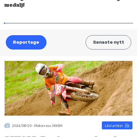
medalj!
Reportage
Senaste nytt
2026/08/10
-
Motocross
,
MXSM
Låst artikel