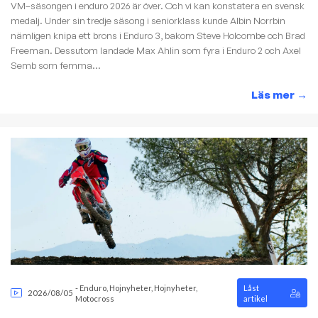
VM–säsongen i enduro 2026 är över. Och vi kan konstatera en svensk
medalj. Under sin tredje säsong i seniorklass kunde Albin Norrbin
nämligen knipa ett brons i Enduro 3, bakom Steve Holcombe och Brad
Freeman. Dessutom landade Max Ahlin som fyra i Enduro 2 och Axel
Semb som femma...
Läs mer
→
-
Enduro
,
Hojnyheter
,
Hojnyheter
,
Låst
2026/08/05
Motocross
artikel