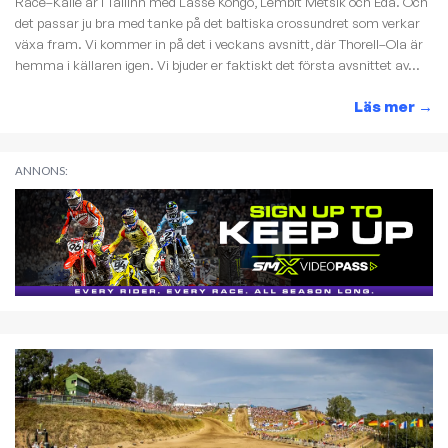
Race–Kalle är i Tallinn med Lasse Kongo, Lembit Metsik och Eda. Och
det passar ju bra med tanke på det baltiska crossundret som verkar
växa fram. Vi kommer in på det i veckans avsnitt, där Thorell–Ola är
hemma i källaren igen. Vi bjuder er faktiskt det första avsnittet av...
Läs mer
→
ANNONS: