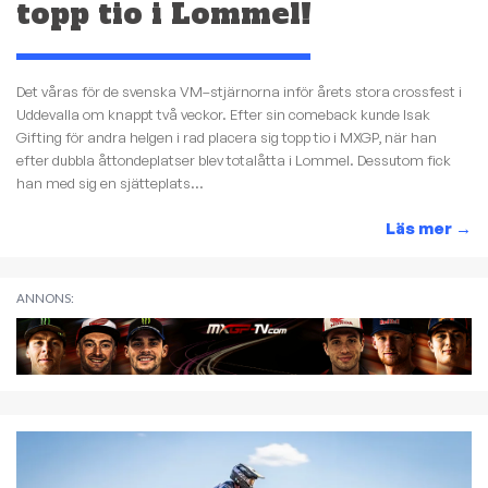
topp tio i Lommel!
Det våras för de svenska VM–stjärnorna inför årets stora crossfest i
Uddevalla om knappt två veckor. Efter sin comeback kunde Isak
Gifting för andra helgen i rad placera sig topp tio i MXGP, när han
efter dubbla åttondeplatser blev totalåtta i Lommel. Dessutom fick
han med sig en sjätteplats...
Läs mer
→
ANNONS: