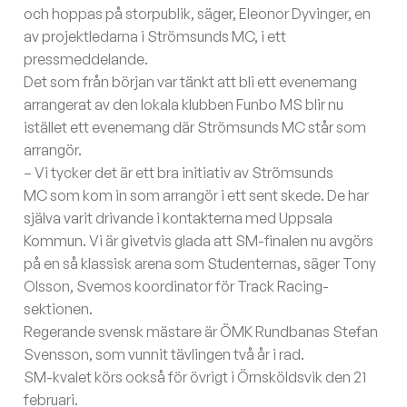
och hoppas på storpublik, säger, Eleonor Dyvinger, en
av projektledarna i Strömsunds MC, i ett
pressmeddelande.
Det som från början var tänkt att bli ett evenemang
arrangerat av den lokala klubben Funbo MS blir nu
istället ett evenemang där Strömsunds MC står som
arrangör.
– Vi tycker det är ett bra initiativ av Strömsunds
MC som kom in som arrangör i ett sent skede. De har
själva varit drivande i kontakterna med Uppsala
Kommun. Vi är givetvis glada att SM-finalen nu avgörs
på en så klassisk arena som Studenternas, säger Tony
Olsson, Svemos koordinator för Track Racing-
sektionen.
Regerande svensk mästare är ÖMK Rundbanas Stefan
Svensson, som vunnit tävlingen två år i rad.
SM-kvalet körs också för övrigt i Örnsköldsvik den 21
februari.