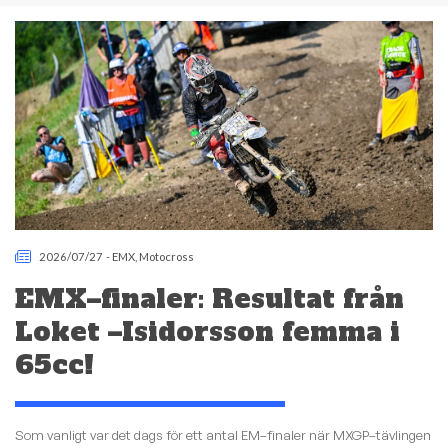
2026/07/27
-
EMX
,
Motocross
EMX–finaler: Resultat från
Loket –Isidorsson femma i
65cc!
Som vanligt var det dags för ett antal EM–finaler när MXGP–tävlingen