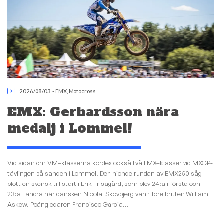
2026/08/03
-
EMX
,
Motocross
EMX: Gerhardsson nära
medalj i Lommel!
Vid sidan om VM–klasserna kördes också två EMX–klasser vid MXGP-
tävlingen på sanden i Lommel. Den nionde rundan av EMX250 såg
blott en svensk till start i Erik Frisagård, som blev 24:a i första och
23:a i andra när dansken Nicolai Skovbjerg vann före britten William
Askew. Poängledaren Francisco Garcia...