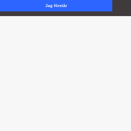
en annons här på webben.
Jag förstår