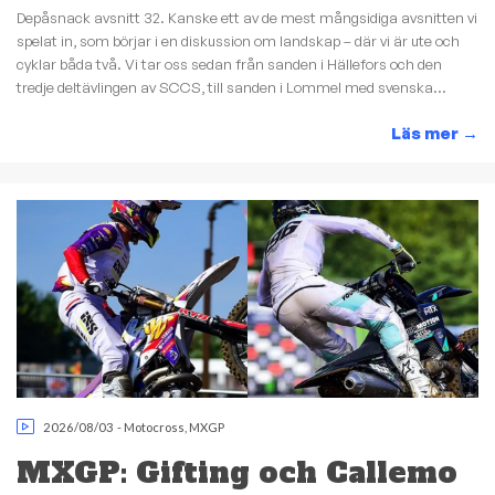
Depåsnack avsnitt 32. Kanske ett av de mest mångsidiga avsnitten vi
spelat in, som börjar i en diskussion om landskap – där vi är ute och
cyklar båda två. Vi tar oss sedan från sanden i Hällefors och den
tredje deltävlingen av SCCS, till sanden i Lommel med svenska...
Läs mer
→
2026/08/03
-
Motocross
,
MXGP
MXGP: Gifting och Callemo