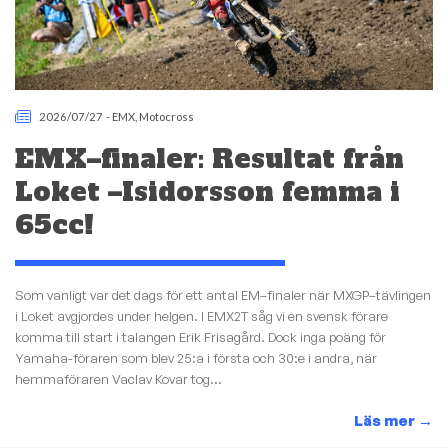
2026/07/27
-
EMX
,
Motocross
EMX–finaler: Resultat från
Loket –Isidorsson femma i
65cc!
Som vanligt var det dags för ett antal EM–finaler när MXGP–tävlingen
i Loket avgjordes under helgen. I EMX2T såg vi en svensk förare
komma till start i talangen Erik Frisagård. Dock inga poäng för
Yamaha-föraren som blev 25:a i första och 30:e i andra, när
hemmaföraren Vaclav Kovar tog...
Läs mer
→