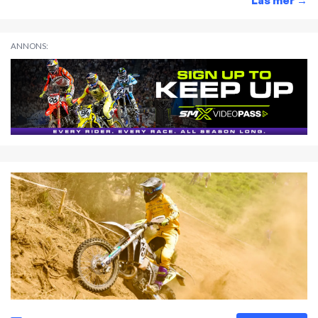
Läs mer
→
ANNONS: