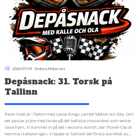
2026/07/29
-
Enduro
,
Motocross
Depåsnack: 31. Torsk på
Tallinn
Race–Kalle är i Tallinn med Lasse Kongo, Lembit Metsik och Eda. Och
det passar ju bra med tanke på det baltiska crossundret som verkar
växa fram. Vi kommer in på det i veckans avsnitt, där Thorell–Ola är
hemma i källaren igen. Vi bjuder er faktiskt det första avsnittet av...