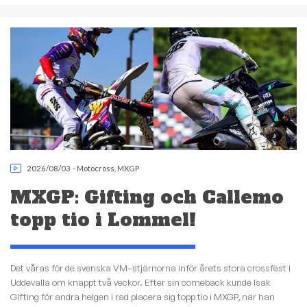
2026/08/03
-
Motocross
,
MXGP
MXGP: Gifting och Callemo
topp tio i Lommel!
Det våras för de svenska VM–stjärnorna inför årets stora crossfest i
Uddevalla om knappt två veckor. Efter sin comeback kunde Isak
Gifting för andra helgen i rad placera sig topp tio i MXGP, när han