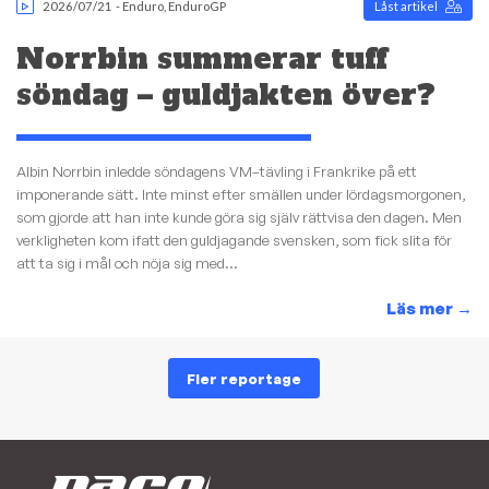
2026/07/21
-
Enduro
,
EnduroGP
Låst artikel
Norrbin summerar tuff
söndag – guldjakten över?
Albin Norrbin inledde söndagens VM–tävling i Frankrike på ett
imponerande sätt. Inte minst efter smällen under lördagsmorgonen,
som gjorde att han inte kunde göra sig själv rättvisa den dagen. Men
verkligheten kom ifatt den guldjagande svensken, som fick slita för
att ta sig i mål och nöja sig med...
Läs mer
→
Fler reportage