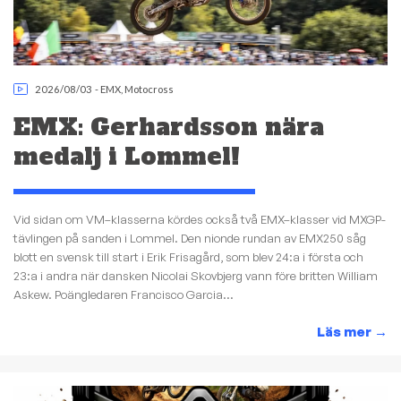
2026/08/03
-
EMX
,
Motocross
EMX: Gerhardsson nära
medalj i Lommel!
Vid sidan om VM–klasserna kördes också två EMX–klasser vid MXGP-
tävlingen på sanden i Lommel. Den nionde rundan av EMX250 såg
blott en svensk till start i Erik Frisagård, som blev 24:a i första och
23:a i andra när dansken Nicolai Skovbjerg vann före britten William
Askew. Poängledaren Francisco Garcia...
Läs mer
→