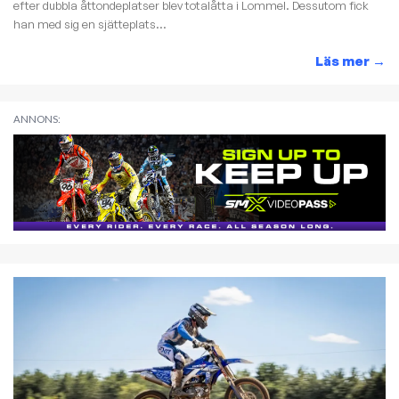
efter dubbla åttondeplatser blev totalåtta i Lommel. Dessutom fick
han med sig en sjätteplats...
Läs mer
→
ANNONS: