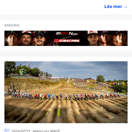
Läs mer
→
ANNONS:
2026/07/27
-
Motocross
,
MXGP