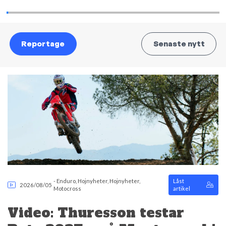
Reportage
Senaste nytt
-
Enduro
,
Hojnyheter
,
Hojnyheter
,
Låst
2026/08/05
Motocross
artikel
Video: Thuresson testar