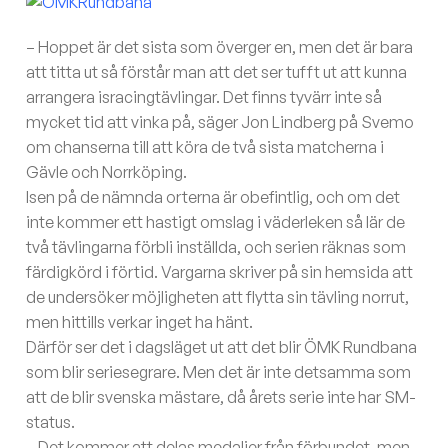
– Hoppet är det sista som överger en, men det är bara
att titta ut så förstår man att det ser tufft ut att kunna
arrangera isracingtävlingar. Det finns tyvärr inte så
mycket tid att vinka på, säger Jon Lindberg på Svemo
om chanserna till att köra de två sista matcherna i
Gävle och Norrköping.
Isen på de nämnda orterna är obefintlig, och om det
inte kommer ett hastigt omslag i väderleken så lär de
två tävlingarna förbli inställda, och serien räknas som
färdigkörd i förtid. Vargarna skriver på sin hemsida att
de undersöker möjligheten att flytta sin tävling norrut,
men hittills verkar inget ha hänt.
Därför ser det i dagsläget ut att det blir ÖMK Rundbana
som blir seriesegrare. Men det är inte detsamma som
att de blir svenska mästare, då årets serie inte har SM-
status.
– Det kommer att delas medaljer från förbundet, men