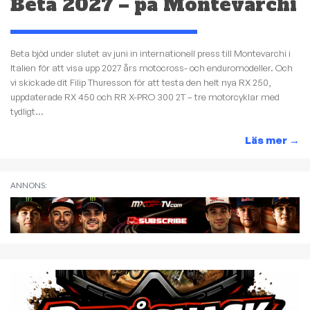
Beta 2027 – på Montevarchi
Beta bjöd under slutet av juni in internationell press till Montevarchi i
Italien för att visa upp 2027 års motocross- och enduromodeller. Och
vi skickade dit Filip Thuresson för att testa den helt nya RX 250,
uppdaterade RX 450 och RR X-PRO 300 2T – tre motorcyklar med
tydligt...
Läs mer
→
ANNONS: