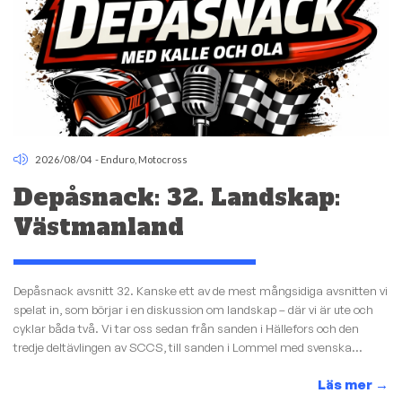
2026/08/04
-
Enduro
,
Motocross
Depåsnack: 32. Landskap:
Västmanland
Depåsnack avsnitt 32. Kanske ett av de mest mångsidiga avsnitten vi
spelat in, som börjar i en diskussion om landskap – där vi är ute och
cyklar båda två. Vi tar oss sedan från sanden i Hällefors och den
tredje deltävlingen av SCCS, till sanden i Lommel med svenska...
Läs mer
→