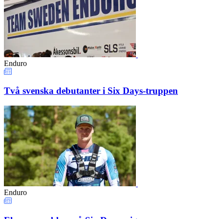
Enduro
Två svenska debutanter i Six Days-truppen
Enduro