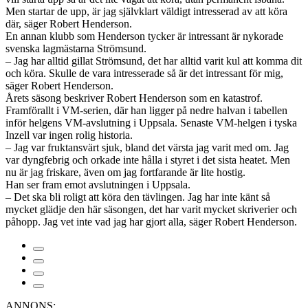
Men startar de upp, är jag självklart väldigt intresserad av att köra
där, säger Robert Henderson.
En annan klubb som Henderson tycker är intressant är nykorade
svenska lagmästarna Strömsund.
– Jag har alltid gillat Strömsund, det har alltid varit kul att komma dit
och köra. Skulle de vara intresserade så är det intressant för mig,
säger Robert Henderson.
Årets säsong beskriver Robert Henderson som en katastrof.
Framförallt i VM-serien, där han ligger på nedre halvan i tabellen
inför helgens VM-avslutning i Uppsala. Senaste VM-helgen i tyska
Inzell var ingen rolig historia.
– Jag var fruktansvärt sjuk, bland det värsta jag varit med om. Jag
var dyngfebrig och orkade inte hålla i styret i det sista heatet. Men
nu är jag friskare, även om jag fortfarande är lite hostig.
Han ser fram emot avslutningen i Uppsala.
– Det ska bli roligt att köra den tävlingen. Jag har inte känt så
mycket glädje den här säsongen, det har varit mycket skriverier och
påhopp. Jag vet inte vad jag har gjort alla, säger Robert Henderson.
ANNONS: