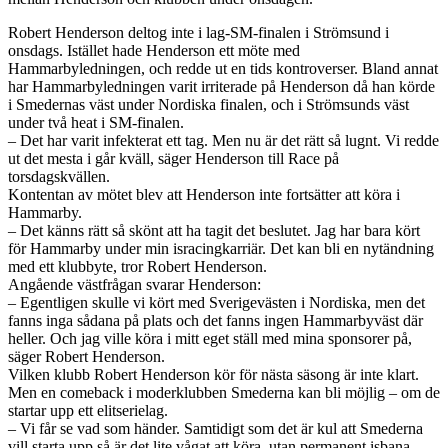
Robert Henderson deltog inte i lag-SM-finalen i Strömsund i
onsdags. Istället hade Henderson ett möte med
Hammarbyledningen, och redde ut en tids kontroverser. Bland annat
har Hammarbyledningen varit irriterade på Henderson då han körde
i Smedernas väst under Nordiska finalen, och i Strömsunds väst
under två heat i SM-finalen.
– Det har varit infekterat ett tag. Men nu är det rätt så lugnt. Vi redde
ut det mesta i går kväll, säger Henderson till Race på
torsdagskvällen.
Kontentan av mötet blev att Henderson inte fortsätter att köra i
Hammarby.
– Det känns rätt så skönt att ha tagit det beslutet. Jag har bara kört
för Hammarby under min isracingkarriär. Det kan bli en nytändning
med ett klubbyte, tror Robert Henderson.
Angående västfrågan svarar Henderson:
– Egentligen skulle vi kört med Sverigevästen i Nordiska, men det
fanns inga sådana på plats och det fanns ingen Hammarbyväst där
heller. Och jag ville köra i mitt eget ställ med mina sponsorer på,
säger Robert Henderson.
Vilken klubb Robert Henderson kör för nästa säsong är inte klart.
Men en comeback i moderklubben Smederna kan bli möjlig – om de
startar upp ett elitserielag.
– Vi får se vad som händer. Samtidigt som det är kul att Smederna
vill starta upp så är det lite vågat att köra, utan permanent isbana.