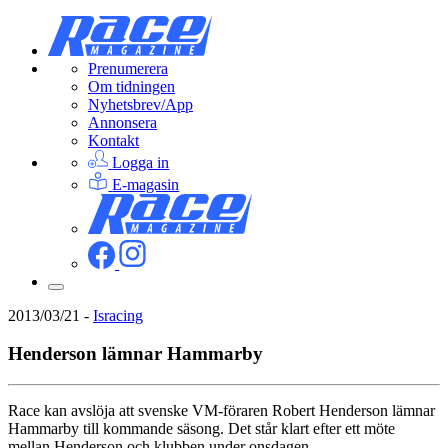
Prenumerera
Om tidningen
Nyhetsbrev/App
Annonsera
Kontakt
Logga in
E-magasin
2013/03/21
-
Isracing
Henderson lämnar Hammarby
Race kan avslöja att svenske VM-föraren Robert Henderson lämnar
Hammarby till kommande säsong. Det står klart efter ett möte
mellan Henderson och klubben under onsdagen.