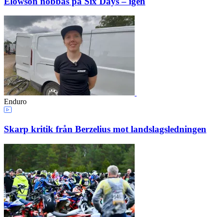
Elowson nobbas på Six Days – igen
Enduro
Skarp kritik från Berzelius mot landslagsledningen