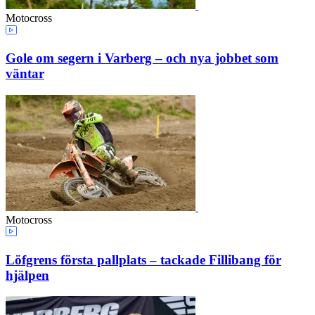
Motocross
Gole om segern i Varberg – och nya jobbet som
väntar
Motocross
Löfgrens första pallplats – tackade Fillibang för
hjälpen