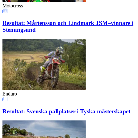
Motocross
Resultat: Mårtensson och Lindmark JSM–vinnare i
Stenungsund
Enduro
Resultat: Svenska pallplatser i Tyska mästerskapet