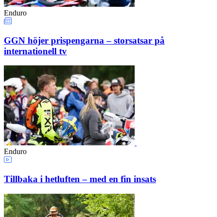
Enduro
GGN höjer prispengarna – storsatsar på
internationell tv
Enduro
Tillbaka i hetluften – med en fin insats