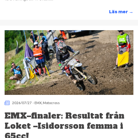
Läs mer
→
2026/07/27
-
EMX
,
Motocross
EMX–finaler: Resultat från
Loket –Isidorsson femma i
65cc!