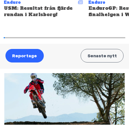
Enduro
Enduro
USM: Resultat från fjärde
EnduroGP: Resu
rundan i Karlsborg!
finalhelgen i 
Reportage
Senaste nytt