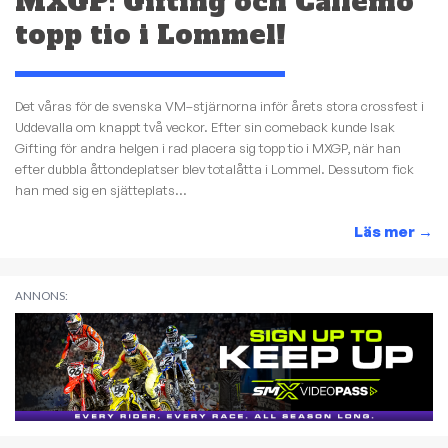
MXGP: Gifting och Callemo
topp tio i Lommel!
Det våras för de svenska VM–stjärnorna inför årets stora crossfest i
Uddevalla om knappt två veckor. Efter sin comeback kunde Isak
Gifting för andra helgen i rad placera sig topp tio i MXGP, när han
efter dubbla åttondeplatser blev totalåtta i Lommel. Dessutom fick
han med sig en sjätteplats...
Läs mer
→
ANNONS: