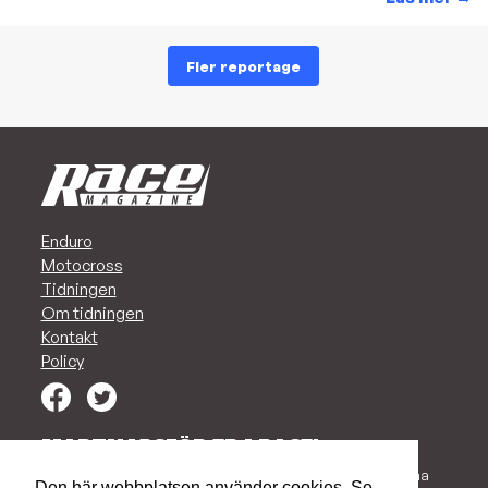
Fler reportage
Enduro
Motocross
Tidningen
Om tidningen
Kontakt
Policy
MARKNADSFÖR ER I RACE!
Vi har alltid en plats för Ert företag i vår tidning. Vi vill kunna
Den här webbplatsen använder cookies. Se