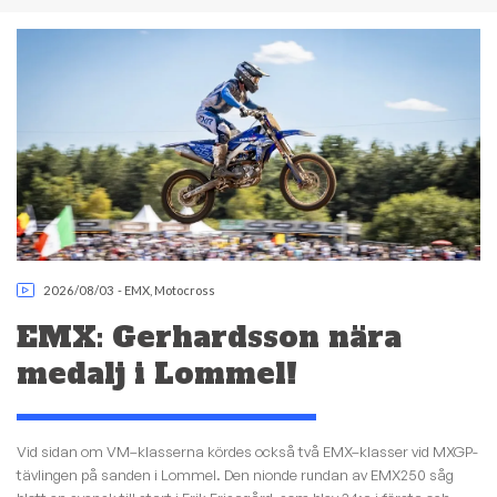
2026/08/03
-
EMX
,
Motocross
EMX: Gerhardsson nära
medalj i Lommel!
Vid sidan om VM–klasserna kördes också två EMX–klasser vid MXGP-
tävlingen på sanden i Lommel. Den nionde rundan av EMX250 såg