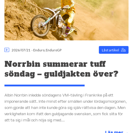
2026/07/21
-
Enduro
,
EnduroGP
Låst artikel
Norrbin summerar tuff
söndag – guldjakten över?
Albin Norrbin inledde söndagens VM–tävling i Frankrike på ett
imponerande sätt. Inte minst efter smällen under lördagsmorgonen,
som gjorde att han inte kunde göra sig själv rättvisa den dagen. Men
verkligheten kom ifatt den guldjagande svensken, som fick slita för
att ta sig i mål och nöja sig med...
Läs mer
→