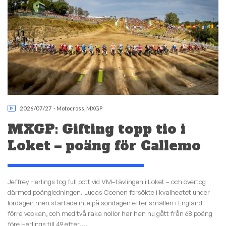
2026/07/27
-
Motocross
,
MXGP
MXGP: Gifting topp tio i
Loket – poäng för Callemo
Jeffrey Herlings tog full pott vid VM–tävlingen i Loket – och övertog
därmed poängledningen. Lucas Coenen försökte i kvalheatet under
lördagen men startade inte på söndagen efter smällen i England
förra veckan, och med två raka nollor har han nu gått från 68 poäng
före Herlings till 49 efter....