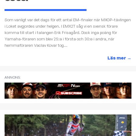
Som vanligt var det dags för ett antal EM–finaler när MXGP–tävlingen
i Loket avgjordes under helgen. I EMX2T såg vi en svensk förare
komma till start i talangen Erik Frisagård. Dock inga poäng för
Yamaha-föraren som blev 25:a i första och 30:e i andra, när
hemmaföraren Vaclav Kovar tog...
Läs mer
→
ANNONS: