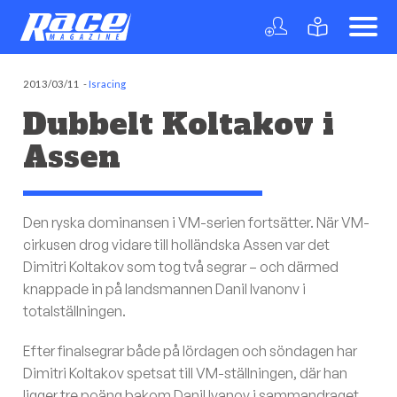
2013/03/11
-
Isracing
Dubbelt Koltakov i
Assen
Den ryska dominansen i VM-serien fortsätter. När VM-
cirkusen drog vidare till holländska Assen var det
Dimitri Koltakov som tog två segrar – och därmed
knappade in på landsmannen Danil Ivanonv i
totalställningen.
Efter finalsegrar både på lördagen och söndagen har
Dimitri Koltakov spetsat till VM-ställningen, där han
ligger tre poäng bakom Danil Ivanov i sammandraget.