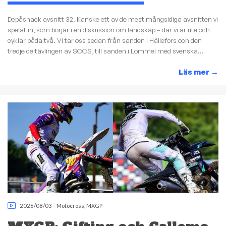
Depåsnack avsnitt 32. Kanske ett av de mest mångsidiga avsnitten vi
spelat in, som börjar i en diskussion om landskap – där vi är ute och
cyklar båda två. Vi tar oss sedan från sanden i Hällefors och den
tredje deltävlingen av SCCS, till sanden i Lommel med svenska...
Läs mer
→
2026/08/03
-
Motocross
,
MXGP