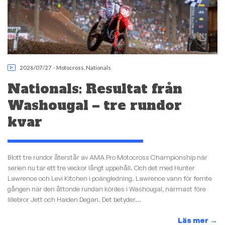
2026/07/27
-
Motocross
,
Nationals
Nationals: Resultat från
Washougal – tre rundor
kvar
Blott tre rundor återstår av AMA Pro Motocross Championship när
serien nu tar ett tre veckor långt uppehåll. Och det med Hunter
Lawrence och Levi Kitchen i poängledning. Lawrence vann för femte
gången när den åttonde rundan kördes i Washougal, närmast före
lillebror Jett och Haiden Degan. Det betyder...
Läs mer
→