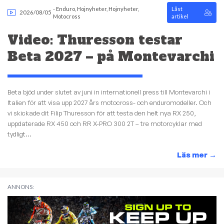
-
Enduro
,
Hojnyheter
,
Hojnyheter
,
Låst
2026/08/05
Motocross
artikel
Video: Thuresson testar
Beta 2027 – på Montevarchi
Beta bjöd under slutet av juni in internationell press till Montevarchi i
Italien för att visa upp 2027 års motocross- och enduromodeller. Och
vi skickade dit Filip Thuresson för att testa den helt nya RX 250,
uppdaterade RX 450 och RR X-PRO 300 2T – tre motorcyklar med
tydligt...
Läs mer
→
ANNONS: