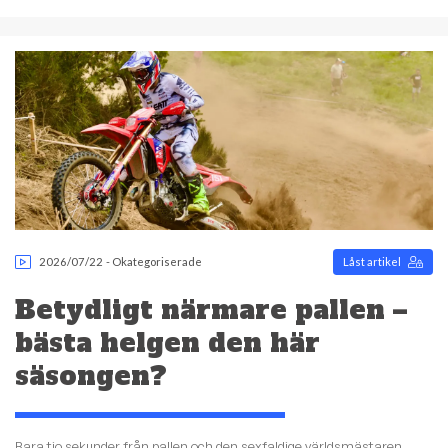
2026/07/22
-
Okategoriserade
Låst artikel
Betydligt närmare pallen –
bästa helgen den här
säsongen?
Bara tio sekunder från pallen och den sexfaldige världsmästaren