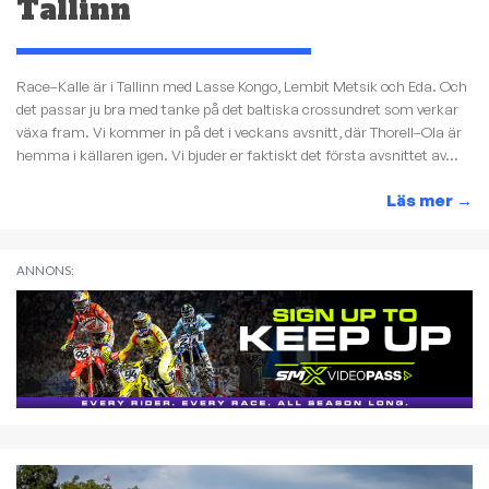
Tallinn
Race–Kalle är i Tallinn med Lasse Kongo, Lembit Metsik och Eda. Och
det passar ju bra med tanke på det baltiska crossundret som verkar
växa fram. Vi kommer in på det i veckans avsnitt, där Thorell–Ola är
hemma i källaren igen. Vi bjuder er faktiskt det första avsnittet av...
Läs mer
→
ANNONS: