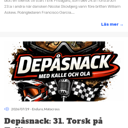
blott en svensk till start i Erik Frisagård, som blev 24:a i första och
23:a i andra när dansken Nicolai Skovbjerg vann före britten William
Askew. Poängledaren Francisco Garcia...
Läs mer
→
2026/07/29
-
Enduro
,
Motocross
Depåsnack: 31. Torsk på