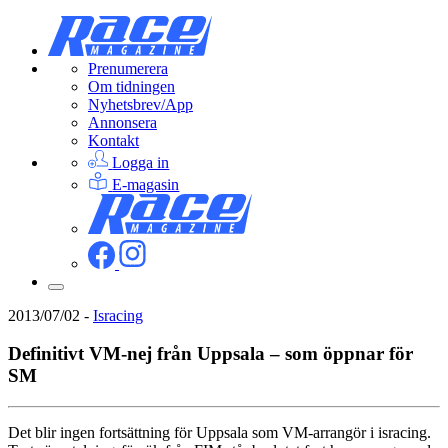
Prenumerera
Om tidningen
Nyhetsbrev/App
Annonsera
Kontakt
Logga in
E-magasin
2013/07/02
-
Isracing
Definitivt VM-nej från Uppsala – som öppnar för
SM
Det blir ingen fortsättning för Uppsala som VM-arrangör i isracing.