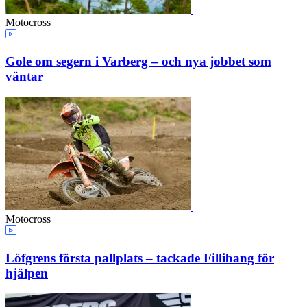
Motocross
Gole om segern i Varberg – och nya jobbet som
väntar
Motocross
Löfgrens första pallplats – tackade Fillibang för
hjälpen