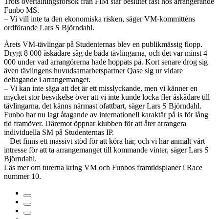
Trots övertalningsförsök från FIM står beslutet fast hos arrangerande
Funbo MS.
– Vi vill inte ta den ekonomiska risken, säger VM-kommitténs
ordförande Lars S Björndahl.
Årets VM-tävlingar på Studenternas blev en publikmässig flopp.
Drygt 8 000 åskådare såg de båda tävlingarna, och det var minst 4
000 under vad arrangörerna hade hoppats på. Kort senare drog sig
även tävlingens huvudsamarbetspartner Qase sig ur vidare
deltagande i arrangemanget.
– Vi kan inte säga att det är ett misslyckande, men vi känner en
mycket stor besvikelse över att vi inte kunde locka fler åskådare till
tävlingarna, det känns närmast ofattbart, säger Lars S Björndahl.
Funbo har nu lagt åtagande av internationell karaktär på is för lång
tid framöver. Däremot öppnar klubben för att åter arrangera
individuella SM på Studenternas IP.
– Det finns ett massivt stöd för att köra här, och vi har anmält vårt
intresse för att ta arrangemanget till kommande vinter, säger Lars S
Björndahl.
Läs mer om turerna kring VM och Funbos framtidsplaner i Race
nummer 10.