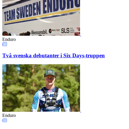
Enduro
Två svenska debutanter i Six Days-truppen
Enduro