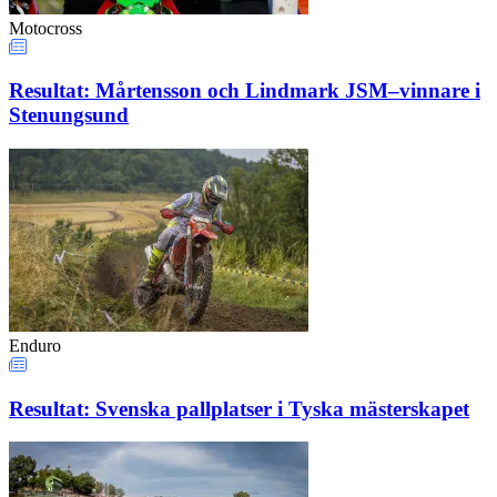
Motocross
Resultat: Mårtensson och Lindmark JSM–vinnare i
Stenungsund
Enduro
Resultat: Svenska pallplatser i Tyska mästerskapet