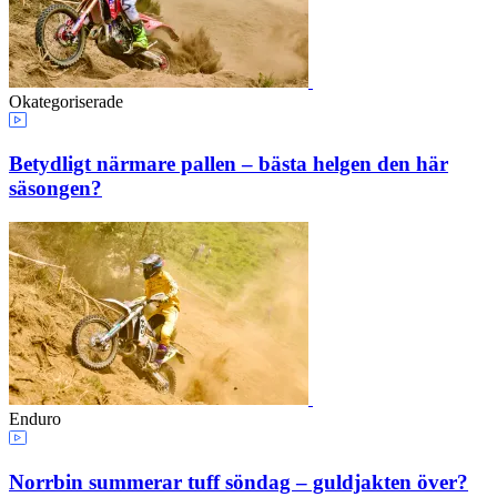
Okategoriserade
Betydligt närmare pallen – bästa helgen den här
säsongen?
Enduro
Norrbin summerar tuff söndag – guldjakten över?