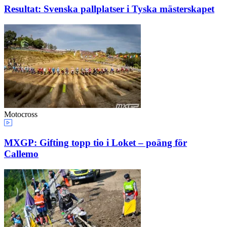
Resultat: Svenska pallplatser i Tyska mästerskapet
Motocross
MXGP: Gifting topp tio i Loket – poäng för
Callemo