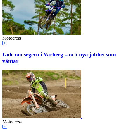
Motocross
Gole om segern i Varberg – och nya jobbet som
väntar
Motocross