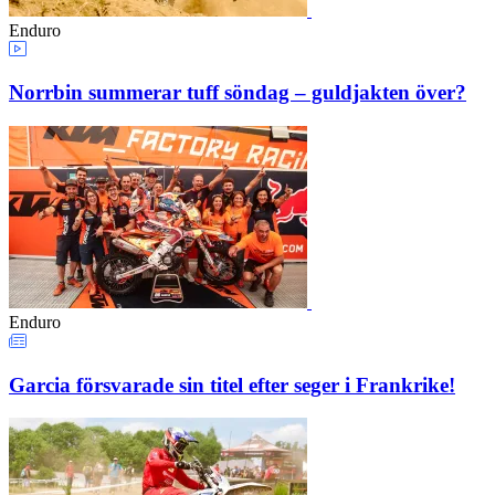
Enduro
Norrbin summerar tuff söndag – guldjakten över?
Enduro
Garcia försvarade sin titel efter seger i Frankrike!