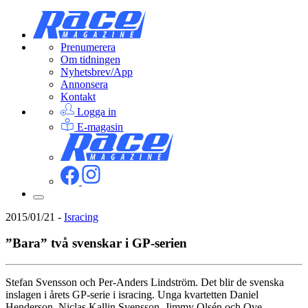
Prenumerera
Om tidningen
Nyhetsbrev/App
Annonsera
Kontakt
Logga in
E-magasin
2015/01/21
-
Isracing
”Bara” två svenskar i GP-serien
Stefan Svensson och Per-Anders Lindström. Det blir de svenska
inslagen i årets GP-serie i isracing. Unga kvartetten Daniel
Henderson, Niclas Kallin Svensson, Jimmy Olsén och Ove