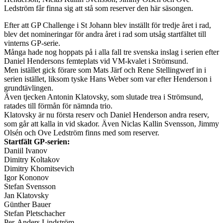
Ledström får finna sig att stå som reserver den här säsongen.
Efter att GP Challenge i St Johann blev inställt för tredje året i rad,
blev det nomineringar för andra året i rad som utsåg startfältet till
vinterns GP-serie.
Många hade nog hoppats på i alla fall tre svenska inslag i serien efter
Daniel Hendersons femteplats vid VM-kvalet i Strömsund.
Men istället gick förare som Mats Järf och Rene Stellingwerf in i
serien istället, liksom tyske Hans Weber som var efter Henderson i
grundtävlingen.
Även tjecken Antonin Klatovsky, som slutade trea i Strömsund,
ratades till förmån för nämnda trio.
Klatovsky är nu första reserv och Daniel Henderson andra reserv,
som går att kalla in vid skador. Även Niclas Kallin Svensson, Jimmy
Olsén och Ove Ledström finns med som reserver.
Startfält GP-serien:
Daniil Ivanov
Dimitry Koltakov
Dimitry Khomitsevich
Igor Kononov
Stefan Svensson
Jan Klatovsky
Günther Bauer
Stefan Pletschacher
Per-Anders Lindström