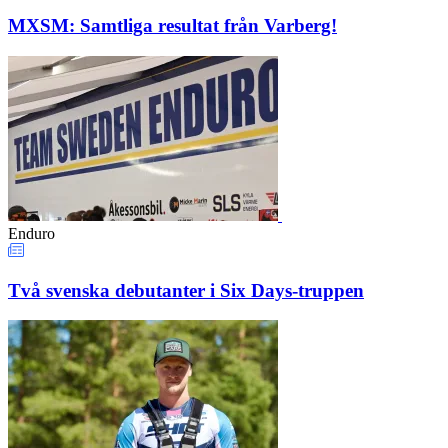
MXSM: Samtliga resultat från Varberg!
Enduro
Två svenska debutanter i Six Days-truppen