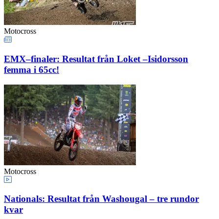
Motocross
EMX–finaler: Resultat från Loket –Isidorsson
femma i 65cc!
Motocross
Nationals: Resultat från Washougal – tre rundor
kvar