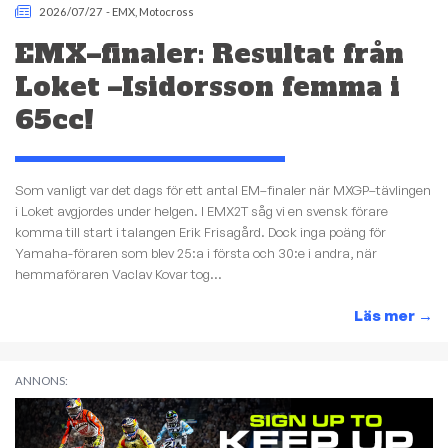
2026/07/27
-
EMX
,
Motocross
EMX–finaler: Resultat från
Loket –Isidorsson femma i
65cc!
Som vanligt var det dags för ett antal EM–finaler när MXGP–tävlingen
i Loket avgjordes under helgen. I EMX2T såg vi en svensk förare
komma till start i talangen Erik Frisagård. Dock inga poäng för
Yamaha-föraren som blev 25:a i första och 30:e i andra, när
hemmaföraren Vaclav Kovar tog...
Läs mer
→
ANNONS: