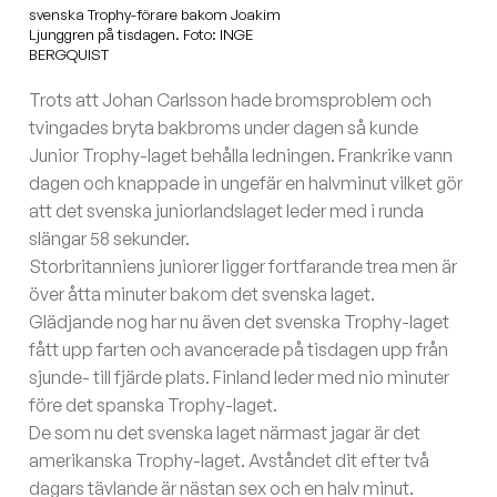
svenska Trophy-förare bakom Joakim
Ljunggren på tisdagen. Foto: INGE
BERGQUIST
Trots att Johan Carlsson hade bromsproblem och
tvingades bryta bakbroms under dagen så kunde
Junior Trophy-laget behålla ledningen. Frankrike vann
dagen och knappade in ungefär en halvminut vilket gör
att det svenska juniorlandslaget leder med i runda
slängar 58 sekunder.
Storbritanniens juniorer ligger fortfarande trea men är
över åtta minuter bakom det svenska laget.
Glädjande nog har nu även det svenska Trophy-laget
fått upp farten och avancerade på tisdagen upp från
sjunde- till fjärde plats. Finland leder med nio minuter
före det spanska Trophy-laget.
De som nu det svenska laget närmast jagar är det
amerikanska Trophy-laget. Avståndet dit efter två
dagars tävlande är nästan sex och en halv minut.