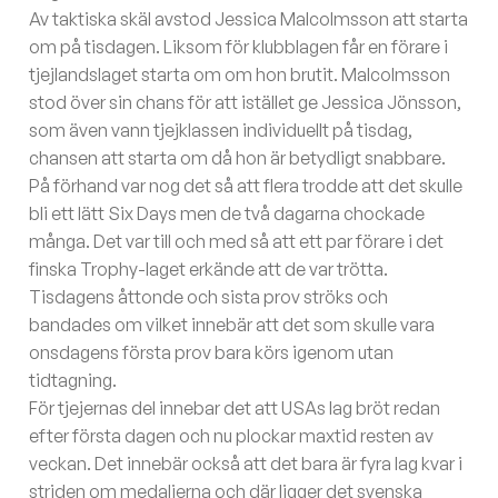
Av taktiska skäl avstod Jessica Malcolmsson att starta
om på tisdagen. Liksom för klubblagen får en förare i
tjejlandslaget starta om om hon brutit. Malcolmsson
stod över sin chans för att istället ge Jessica Jönsson,
som även vann tjejklassen individuellt på tisdag,
chansen att starta om då hon är betydligt snabbare.
På förhand var nog det så att flera trodde att det skulle
bli ett lätt Six Days men de två dagarna chockade
många. Det var till och med så att ett par förare i det
finska Trophy-laget erkände att de var trötta.
Tisdagens åttonde och sista prov ströks och
bandades om vilket innebär att det som skulle vara
onsdagens första prov bara körs igenom utan
tidtagning.
För tjejernas del innebar det att USAs lag bröt redan
efter första dagen och nu plockar maxtid resten av
veckan. Det innebär också att det bara är fyra lag kvar i
striden om medaljerna och där ligger det svenska