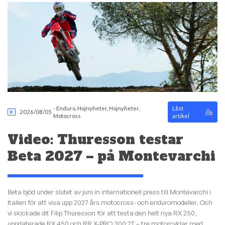
-
Enduro
,
Hojnyheter
,
Hojnyheter
,
Låst
2026/08/05
Motocross
artikel
Video: Thuresson testar
Beta 2027 – på Montevarchi
Beta bjöd under slutet av juni in internationell press till Montevarchi i
Italien för att visa upp 2027 års motocross- och enduromodeller. Och
vi skickade dit Filip Thuresson för att testa den helt nya RX 250,
uppdaterade RX 450 och RR X-PRO 300 2T – tre motorcyklar med