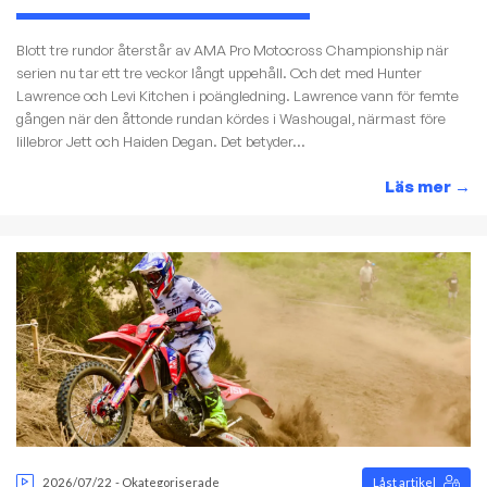
Blott tre rundor återstår av AMA Pro Motocross Championship när
serien nu tar ett tre veckor långt uppehåll. Och det med Hunter
Lawrence och Levi Kitchen i poängledning. Lawrence vann för femte
gången när den åttonde rundan kördes i Washougal, närmast före
lillebror Jett och Haiden Degan. Det betyder...
Läs mer
→
2026/07/22
-
Okategoriserade
Låst artikel