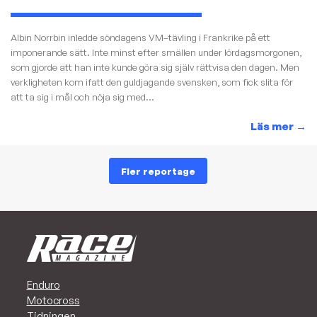
Albin Norrbin inledde söndagens VM–tävling i Frankrike på ett
imponerande sätt. Inte minst efter smällen under lördagsmorgonen,
som gjorde att han inte kunde göra sig själv rättvisa den dagen. Men
verkligheten kom ifatt den guldjagande svensken, som fick slita för
att ta sig i mål och nöja sig med...
Läs mer
→
Fler reportage
Enduro
Motocross
Tidningen