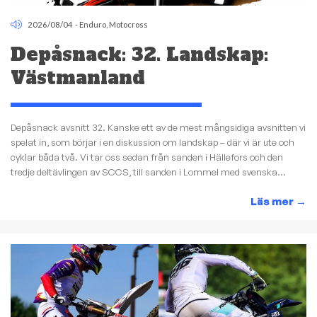
2026/08/04
-
Enduro
,
Motocross
Depåsnack: 32. Landskap:
Västmanland
Depåsnack avsnitt 32. Kanske ett av de mest mångsidiga avsnitten vi
spelat in, som börjar i en diskussion om landskap – där vi är ute och
cyklar båda två. Vi tar oss sedan från sanden i Hällefors och den
tredje deltävlingen av SCCS, till sanden i Lommel med svenska...
Läs mer
→