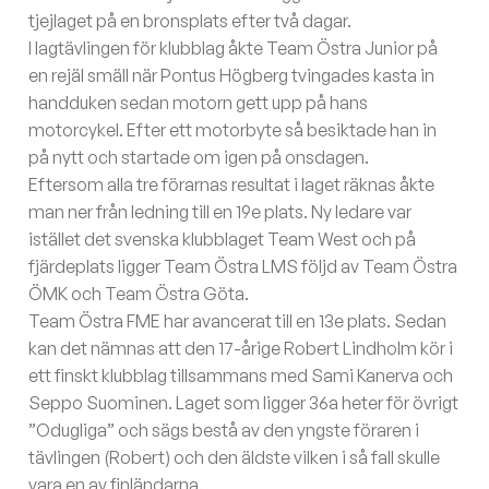
tjejlaget på en bronsplats efter två dagar.
I lagtävlingen för klubblag åkte Team Östra Junior på
en rejäl smäll när Pontus Högberg tvingades kasta in
handduken sedan motorn gett upp på hans
motorcykel. Efter ett motorbyte så besiktade han in
på nytt och startade om igen på onsdagen.
Eftersom alla tre förarnas resultat i laget räknas åkte
man ner från ledning till en 19e plats. Ny ledare var
istället det svenska klubblaget Team West och på
fjärdeplats ligger Team Östra LMS följd av Team Östra
ÖMK och Team Östra Göta.
Team Östra FME har avancerat till en 13e plats. Sedan
kan det nämnas att den 17-årige Robert Lindholm kör i
ett finskt klubblag tillsammans med Sami Kanerva och
Seppo Suominen. Laget som ligger 36a heter för övrigt
”Odugliga” och sägs bestå av den yngste föraren i
tävlingen (Robert) och den äldste vilken i så fall skulle
vara en av finländarna.