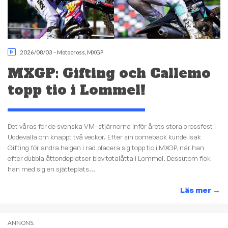
2026/08/03
-
Motocross
,
MXGP
MXGP: Gifting och Callemo
topp tio i Lommel!
Det våras för de svenska VM–stjärnorna inför årets stora crossfest i
Uddevalla om knappt två veckor. Efter sin comeback kunde Isak
Gifting för andra helgen i rad placera sig topp tio i MXGP, när han
efter dubbla åttondeplatser blev totalåtta i Lommel. Dessutom fick
han med sig en sjätteplats...
Läs mer
→
ANNONS: