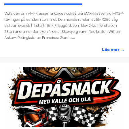
Vid sidan om VM–klasserna kördes också två EMX–klasser vid MXGP-
tävlingen på sanden i Lommel. Den nionde rundan av EMX250 såg
blott en svensk till start i Erik Frisagård, som blev 24:a i första och
23:a i andra när dansken Nicolai Skovbjerg vann före britten William
Askew. Poängledaren Francisco Garcia...
Läs mer
→