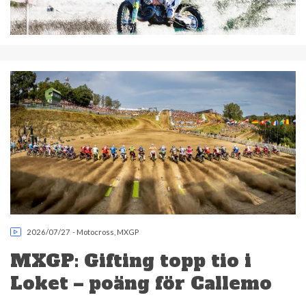
2026/07/27
-
Motocross
,
MXGP
MXGP: Gifting topp tio i
Loket – poäng för Callemo