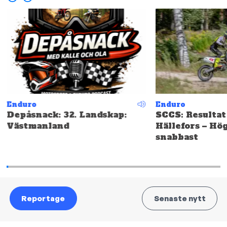
Enduro
Enduro
Depåsnack: 32. Landskap:
SCCS: Resultat
Västmanland
Hällefors – Hö
snabbast
Reportage
Senaste nytt