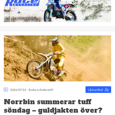
2026/07/21
-
Enduro
,
EnduroGP
Låst artikel
Norrbin summerar tuff
söndag – guldjakten över?