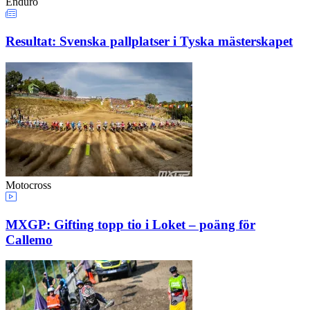
Enduro
Resultat: Svenska pallplatser i Tyska mästerskapet
Motocross
MXGP: Gifting topp tio i Loket – poäng för
Callemo