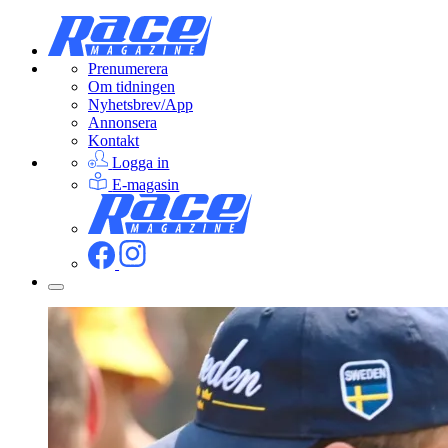
Prenumerera
Om tidningen
Nyhetsbrev/App
Annonsera
Kontakt
Logga in
E-magasin