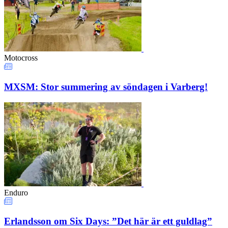
Motocross
MXSM: Stor summering av söndagen i Varberg!
Enduro
Erlandsson om Six Days: ”Det här är ett guldlag”