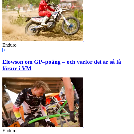
Enduro
Elowson om GP–poäng – och varför det är så få
förare i VM
Enduro