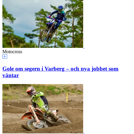
Motocross
Gole om segern i Varberg – och nya jobbet som
väntar