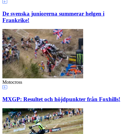
De svenska juniorerna summerar helgen i
Frankrike!
Motocross
MXGP: Resultet och höjdpunkter från Foxhills!