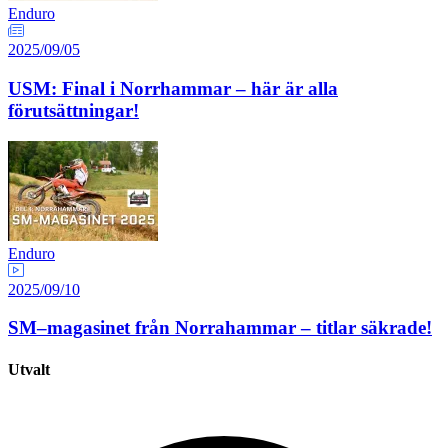
Enduro
2025/09/05
USM: Final i Norrhammar – här är alla
förutsättningar!
Enduro
2025/09/10
SM–magasinet från Norrahammar – titlar säkrade!
Utvalt