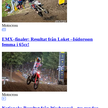
Motocross
EMX–finaler: Resultat från Loket –Isidorsson
femma i 65cc!
Motocross