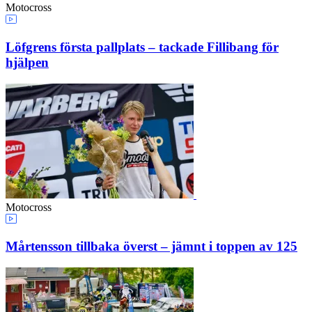
Motocross
Löfgrens första pallplats – tackade Fillibang för
hjälpen
Motocross
Mårtensson tillbaka överst – jämnt i toppen av 125