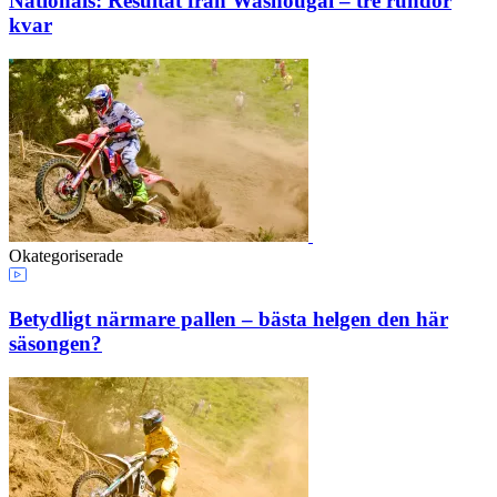
Nationals: Resultat från Washougal – tre rundor
kvar
Okategoriserade
Betydligt närmare pallen – bästa helgen den här
säsongen?