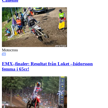
Callemo
Motocross
EMX–finaler: Resultat från Loket –Isidorsson
femma i 65cc!