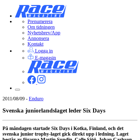
Prenumerera
Om tidningen
Nyhetsbrev/App
Annonsera
Kontakt
Logga in
E-magasin
2011/08/09
-
Enduro
Svenska juniorlandslaget leder Six Days
På måndagen startade Six Days i Kotka, Finland, och det
svenska junior trophy-laget gick direkt upp i ledning. Laget
består av förarna Martin Sundin, Calle Sjöö, Johan Carlsson