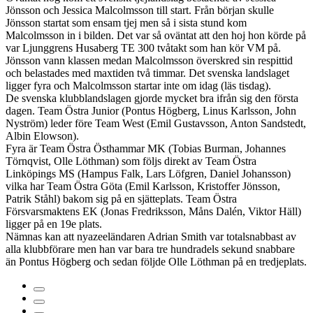
Jönsson och Jessica Malcolmsson till start. Från början skulle
Jönsson startat som ensam tjej men så i sista stund kom
Malcolmsson in i bilden. Det var så oväntat att den hoj hon körde på
var Ljunggrens Husaberg TE 300 tvåtakt som han kör VM på.
Jönsson vann klassen medan Malcolmsson överskred sin respittid
och belastades med maxtiden två timmar. Det svenska landslaget
ligger fyra och Malcolmsson startar inte om idag (läs tisdag).
De svenska klubblandslagen gjorde mycket bra ifrån sig den första
dagen. Team Östra Junior (Pontus Högberg, Linus Karlsson, John
Nyström) leder före Team West (Emil Gustavsson, Anton Sandstedt,
Albin Elowson).
Fyra är Team Östra Östhammar MK (Tobias Burman, Johannes
Törnqvist, Olle Löthman) som följs direkt av Team Östra
Linköpings MS (Hampus Falk, Lars Löfgren, Daniel Johansson)
vilka har Team Östra Göta (Emil Karlsson, Kristoffer Jönsson,
Patrik Ståhl) bakom sig på en sjätteplats. Team Östra
Försvarsmaktens EK (Jonas Fredriksson, Måns Dalén, Viktor Häll)
ligger på en 19e plats.
Nämnas kan att nyazeeländaren Adrian Smith var totalsnabbast av
alla klubbförare men han var bara tre hundradels sekund snabbare
än Pontus Högberg och sedan följde Olle Löthman på en tredjeplats.