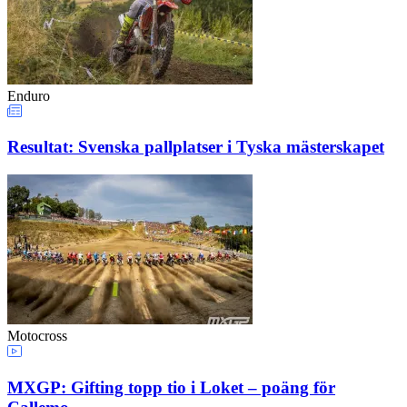
Enduro
Resultat: Svenska pallplatser i Tyska mästerskapet
Motocross
MXGP: Gifting topp tio i Loket – poäng för