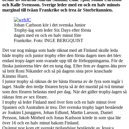
och Kalle Svensson. Sverige leder med en och en halv minuts
marginal till tvåan Frankrike och trea är Storbritannien.
Johan Carlsson kör i det svenska Junior
Trophy-lag som leder Six Days efter första
dagen med en och en halv minut före
Frankrike. Foto: INGE BERGQUIST
Det var nog många som hade räknat med att Finland skulle leda
både trophy och junior trophy efter den första dagen men det blev
endast tropy-laget som svarade upp till de förhoppningarna. För de
finska juniorerna blev det en tung dag. Efter fem av dagens åtta prov
så bröt Roni Nikander och så på dagens sista prov kraschade
Kimmo Hurri.
I junior trophy så räknas de tre bästa förarna av de fyra som ingår i
laget. Skulle den tredje föraren bryta så är det maxtid på två timmar
som den föraren belastas med per dag. När det gäller trophy-lagen så
räknas fem av sex förare.
I trophy så leder Finland med över fem och en halv minut över
Spanien och Australien är trea. Det svenska trophy laget bestående
av Joakim Ljunggren, Johan Edlund, Martin Larsson, Daniel
Persson, Jakob Mörhed och Jonas Karlsson körde in som sjua lite
över 16 och en halv minut bakom Finland.
Oväntat nog kom ett svenskt tjejlandslag bestående av Jessica