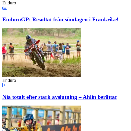
Enduro
EnduroGP: Resultat från söndagen i Frankrike!
Enduro
Nia totalt efter stark avslutning – Ahlin berättar