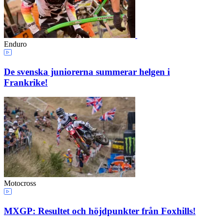
Enduro
De svenska juniorerna summerar helgen i
Frankrike!
Motocross
MXGP: Resultet och höjdpunkter från Foxhills!