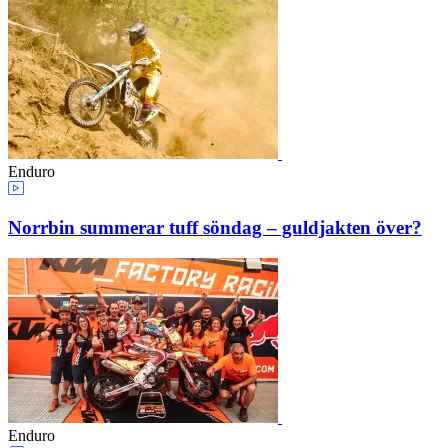
Enduro
Norrbin summerar tuff söndag – guldjakten över?
Enduro