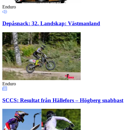
Enduro
Depåsnack: 32. Landskap: Västmanland
Enduro
SCCS: Resultat från Hällefors – Högberg snabbast