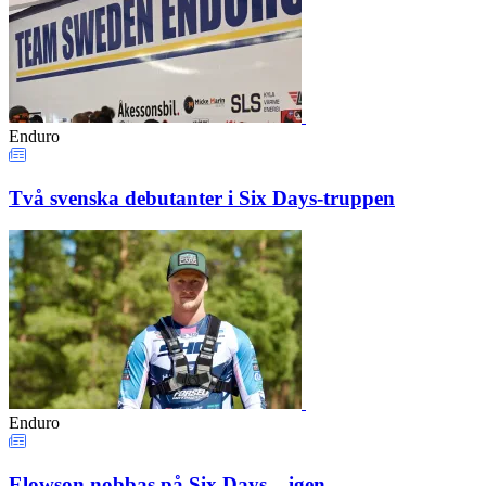
Enduro
Två svenska debutanter i Six Days-truppen
Enduro
Elowson nobbas på Six Days – igen