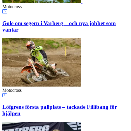
Motocross
Gole om segern i Varberg – och nya jobbet som
väntar
Motocross
Löfgrens första pallplats – tackade Fillibang för
hjälpen