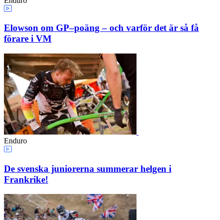
Enduro
Elowson om GP–poäng – och varför det är så få
förare i VM
Enduro
De svenska juniorerna summerar helgen i
Frankrike!