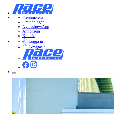
Prenumerera
Om tidningen
Nyhetsbrev/App
Annonsera
Kontakt
Logga in
E-magasin