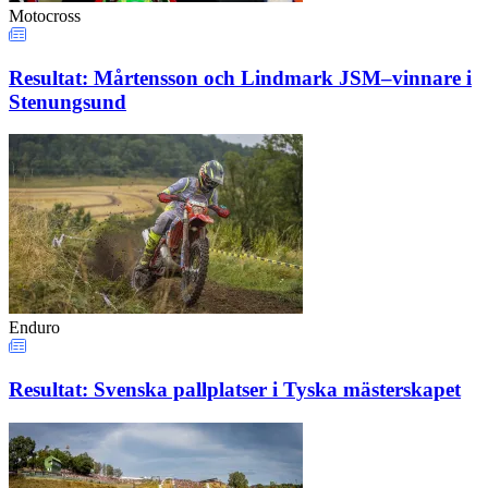
Motocross
Resultat: Mårtensson och Lindmark JSM–vinnare i
Stenungsund
Enduro
Resultat: Svenska pallplatser i Tyska mästerskapet