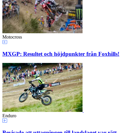
Motocross
MXGP: Resultet och höjdpunkter från Foxhills!
Enduro
Bevisade att uttagningen till landslaget var rätt