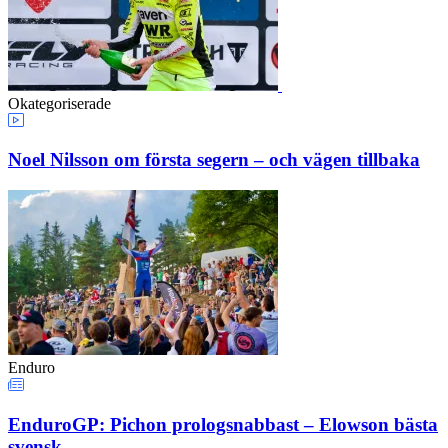
Okategoriserade
Noel Nilsson om första segern – och vägen tillbaka
Enduro
EnduroGP: Pichon prologsnabbast – Elowson bästa
svensk