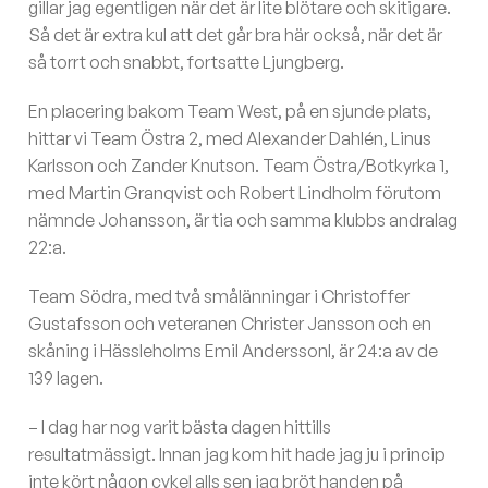
gillar jag egentligen när det är lite blötare och skitigare.
Så det är extra kul att det går bra här också, när det är
så torrt och snabbt, fortsatte Ljungberg.
En placering bakom Team West, på en sjunde plats,
hittar vi Team Östra 2, med Alexander Dahlén, Linus
Karlsson och Zander Knutson. Team Östra/Botkyrka 1,
med Martin Granqvist och Robert Lindholm förutom
nämnde Johansson, är tia och samma klubbs andralag
22:a.
Team Södra, med två smålänningar i Christoffer
Gustafsson och veteranen Christer Jansson och en
skåning i Hässleholms Emil Anderssonl, är 24:a av de
139 lagen.
– I dag har nog varit bästa dagen hittills
resultatmässigt. Innan jag kom hit hade jag ju i princip
inte kört någon cykel alls sen jag bröt handen på