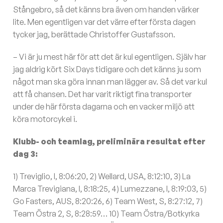
Stångebro, så det känns bra även om handen värker
lite. Men egentligen var det värre efter första dagen
tycker jag, berättade Christoffer Gustafsson.
– Vi är ju mest här för att det är kul egentligen. Själv har
jag aldrig kört Six Days tidigare och det känns ju som
något man ska göra innan man lägger av. Så det var kul
att få chansen. Det har varit riktigt fina transporter
under de här första dagarna och en vacker miljö att
köra motorcykel i.
Klubb- och teamlag, preliminära resultat efter
dag 3:
1) Treviglio, I, 8:06:20, 2) Wellard, USA, 8:12:10, 3) La
Marca Trevigiana, I, 8:18:25, 4) Lumezzane, I, 8:19:03, 5)
Go Fasters, AUS, 8:20:26, 6) Team West, S, 8:27:12, 7)
Team Östra 2, S, 8:28:59… 10) Team Östra/Botkyrka