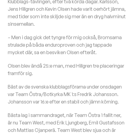
Klubblags-tävlingen, efter två körda dagar. Karlsson,
Jens Hillgren och Kevin Olsen hade varit oerhört jämna,
med tider som inte skiljde sig mer än en dryg halvminut
sinsemellan.
– Men i dag gick det tyngre för mig också, Bromsarna
strulade på båda enduroproven och jag tappade
mycket där, sa en besviken Olsen efteråt.
Olsen blev ändå 25:e man, med Hillgren tre placeringar
framför sig.
Bäst av de svenska klubblagsförarna under onsdagen
var Team Östra/Botkyrka MK 1:s Fredrik Johansson.
Johansson var 16:e efter en stabil och jämn körning.
Bästa lag i sammandraget, när Team Östra 1 fallit ner,
är nu Team West, med Erik Ljungberg, Emil Gustafsson
och Mattias Ojanperä. Team West blev sjua och är