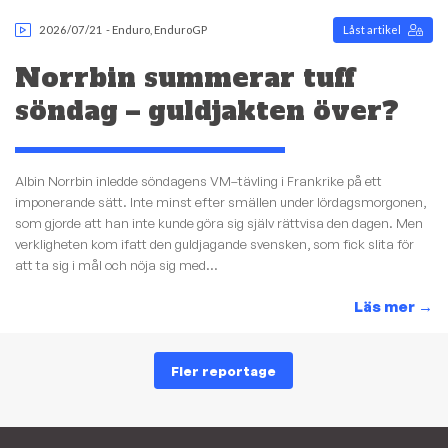
2026/07/21
-
Enduro
,
EnduroGP
Låst artikel
Norrbin summerar tuff
söndag – guldjakten över?
Albin Norrbin inledde söndagens VM–tävling i Frankrike på ett
imponerande sätt. Inte minst efter smällen under lördagsmorgonen,
som gjorde att han inte kunde göra sig själv rättvisa den dagen. Men
verkligheten kom ifatt den guldjagande svensken, som fick slita för
att ta sig i mål och nöja sig med...
Läs mer
→
Fler reportage