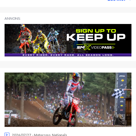
ANNONS:
2026/07/27
-
Motocross
,
Nationals