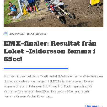
2026/07/27
-
EMX
,
Motocross
EMX–finaler: Resultat från
Loket –Isidorsson femma i
65cc!
Som vanligt var det dags för ett antal EM–finaler när MXGP–tävlingen
i Loket avgjordes under helgen. I EMX2T såg vi en svensk förare
komma till start i talangen Erik Frisagård. Dock inga poäng för
Yamaha-föraren som blev 25:a i första och 30:e i andra, när
hemmaföraren Vaclav Kovar tog...
Läs mer
→