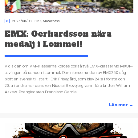
2026/08/03
-
EMX
,
Motocross
EMX: Gerhardsson nära
medalj i Lommel!
Vid sidan om VM–klasserna kördes också två EMX–klasser vid MXGP-
tävlingen på sanden i Lommel. Den nionde rundan av EMX250 såg
blott en svensk till start i Erik Frisagård, som blev 24:a i första och
23:a i andra när dansken Nicolai Skovbjerg vann före britten William
Askew. Poängledaren Francisco Garcia...
Läs mer
→