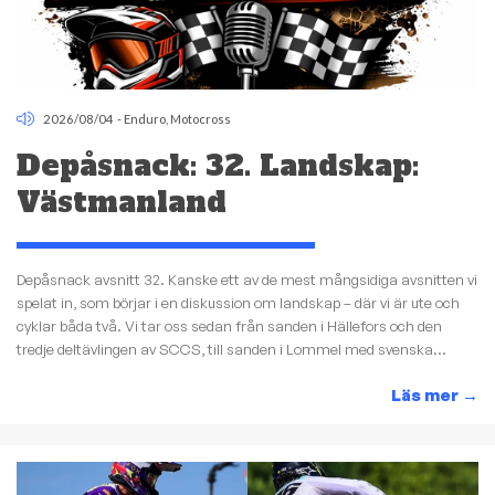
2026/08/04
-
Enduro
,
Motocross
Depåsnack: 32. Landskap:
Västmanland
Depåsnack avsnitt 32. Kanske ett av de mest mångsidiga avsnitten vi
spelat in, som börjar i en diskussion om landskap – där vi är ute och
cyklar båda två. Vi tar oss sedan från sanden i Hällefors och den
tredje deltävlingen av SCCS, till sanden i Lommel med svenska...
Läs mer
→