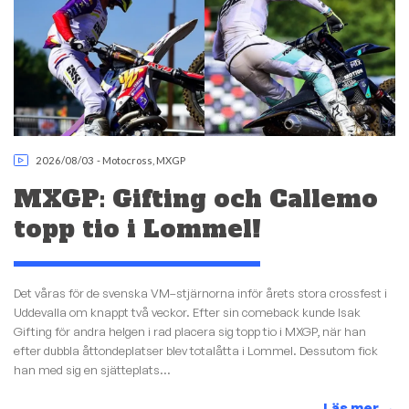
2026/08/03
-
Motocross
,
MXGP
MXGP: Gifting och Callemo
topp tio i Lommel!
Det våras för de svenska VM–stjärnorna inför årets stora crossfest i
Uddevalla om knappt två veckor. Efter sin comeback kunde Isak
Gifting för andra helgen i rad placera sig topp tio i MXGP, när han
efter dubbla åttondeplatser blev totalåtta i Lommel. Dessutom fick
han med sig en sjätteplats...
Läs mer
→