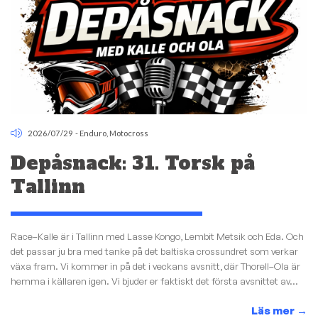
2026/07/29
-
Enduro
,
Motocross
Depåsnack: 31. Torsk på
Tallinn
Race–Kalle är i Tallinn med Lasse Kongo, Lembit Metsik och Eda. Och
det passar ju bra med tanke på det baltiska crossundret som verkar
växa fram. Vi kommer in på det i veckans avsnitt, där Thorell–Ola är
hemma i källaren igen. Vi bjuder er faktiskt det första avsnittet av...
Läs mer
→