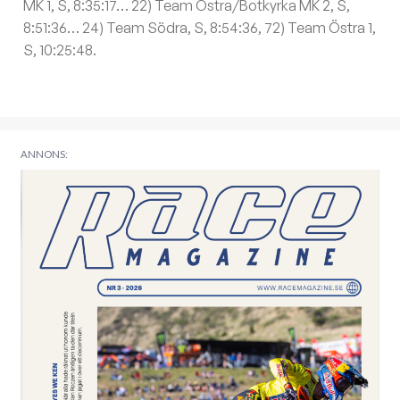
MK 1, S, 8:35:17… 22) Team Östra/Botkyrka MK 2, S,
8:51:36… 24) Team Södra, S, 8:54:36, 72) Team Östra 1,
S, 10:25:48.
ANNONS: