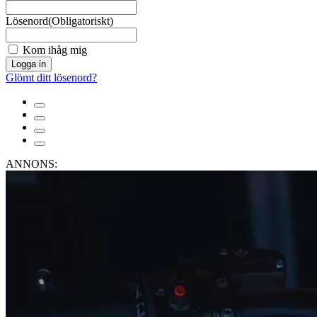
Lösenord
(Obligatoriskt)
Kom ihåg mig
Logga in
Glömt ditt lösenord?
ANNONS: