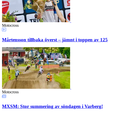
Motocross
Mårtensson tillbaka överst – jämnt i toppen av 125
Motocross
MXSM: Stor summering av söndagen i Varberg!