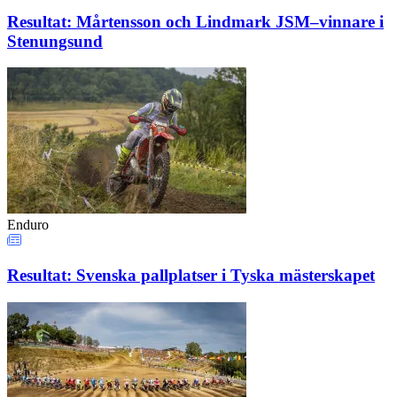
Resultat: Mårtensson och Lindmark JSM–vinnare i
Stenungsund
Enduro
Resultat: Svenska pallplatser i Tyska mästerskapet