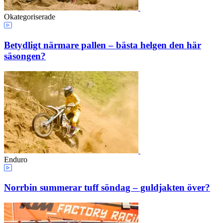
Okategoriserade
Betydligt närmare pallen – bästa helgen den här
säsongen?
Enduro
Norrbin summerar tuff söndag – guldjakten över?