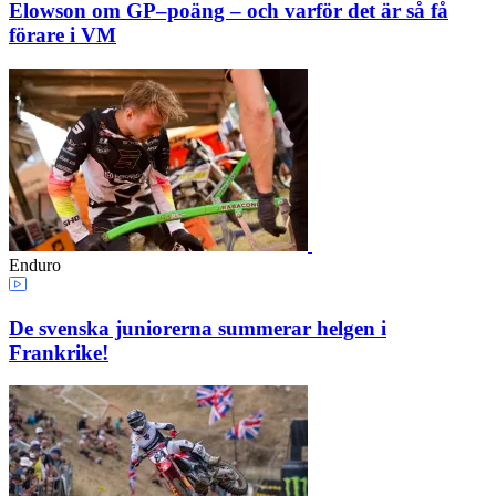
Elowson om GP–poäng – och varför det är så få
förare i VM
Enduro
De svenska juniorerna summerar helgen i
Frankrike!