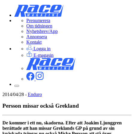
Prenumerera
Om tidningen
Nyhetsbrev/App
Annonsera
Kontakt
Logga in
E-magasin
2014/04/28
-
Enduro
Persson missar också Grekland
De kommer i ett nu, skadorna. Efter att Joakim Ljunggren
berättade att han missar Greklands GP på grund av sin
knäskada tvingas nu också Micke Persson att stå över