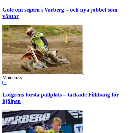
Gole om segern i Varberg – och nya jobbet som
väntar
Motocross
Löfgrens första pallplats – tackade Fillibang för
hjälpen