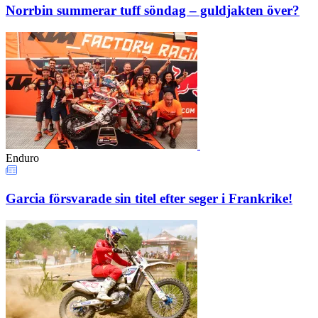
Norrbin summerar tuff söndag – guldjakten över?
Enduro
Garcia försvarade sin titel efter seger i Frankrike!