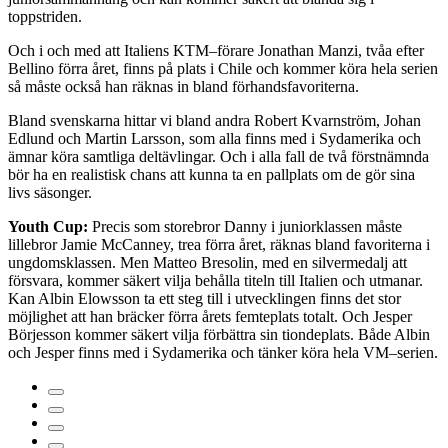
toppstriden.
Och i och med att Italiens KTM–förare Jonathan Manzi, tvåa efter
Bellino förra året, finns på plats i Chile och kommer köra hela serien
så måste också han räknas in bland förhandsfavoriterna.
Bland svenskarna hittar vi bland andra Robert Kvarnström, Johan
Edlund och Martin Larsson, som alla finns med i Sydamerika och
ämnar köra samtliga deltävlingar. Och i alla fall de två förstnämnda
bör ha en realistisk chans att kunna ta en pallplats om de gör sina
livs säsonger.
Youth Cup:
Precis som storebror Danny i juniorklassen måste
lillebror Jamie McCanney, trea förra året, räknas bland favoriterna i
ungdomsklassen. Men Matteo Bresolin, med en silvermedalj att
försvara, kommer säkert vilja behålla titeln till Italien och utmanar.
Kan Albin Elowsson ta ett steg till i utvecklingen finns det stor
möjlighet att han bräcker förra årets femteplats totalt. Och Jesper
Börjesson kommer säkert vilja förbättra sin tiondeplats. Både Albin
och Jesper finns med i Sydamerika och tänker köra hela VM–serien.