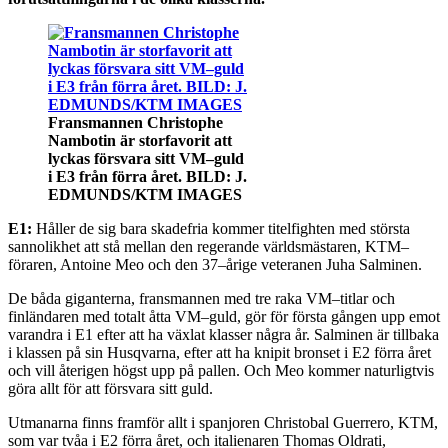
Fransmannen Christophe
Nambotin är storfavorit att
lyckas försvara sitt VM–guld
i E3 från förra året. BILD: J.
EDMUNDS/KTM IMAGES
E1:
Håller de sig bara skadefria kommer titelfighten med största
sannolikhet att stå mellan den regerande världsmästaren, KTM–
föraren, Antoine Meo och den 37–årige veteranen Juha Salminen.
De båda giganterna, fransmannen med tre raka VM–titlar och
finländaren med totalt åtta VM–guld, gör för första gången upp emot
varandra i E1 efter att ha växlat klasser några år. Salminen är tillbaka
i klassen på sin Husqvarna, efter att ha knipit bronset i E2 förra året
och vill återigen högst upp på pallen. Och Meo kommer naturligtvis
göra allt för att försvara sitt guld.
Utmanarna finns framför allt i spanjoren Christobal Guerrero, KTM,
som var tvåa i E2 förra året, och italienaren Thomas Oldrati,