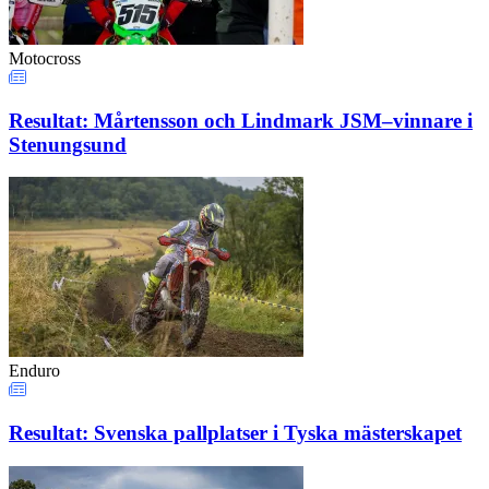
Motocross
Resultat: Mårtensson och Lindmark JSM–vinnare i
Stenungsund
Enduro
Resultat: Svenska pallplatser i Tyska mästerskapet