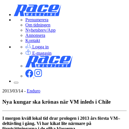
Prenumerera
Om tidningen
Nyhetsbrev/App
Annonsera
Kontakt
Logga in
E-magasin
2013/03/14
-
Enduro
Nya kungar ska krönas när VM inleds i Chile
I morgon kväll lokal tid drar prologen i 2013 års första VM–
deltävling i gång. Vi har kikat lite närmare på
förutsättningarna i de olika klasserna.