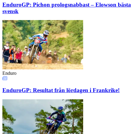
EnduroGP: Pichon prologsnabbast – Elowson bästa
svensk
Enduro
EnduroGP: Resultat från lördagen i Frankrike!