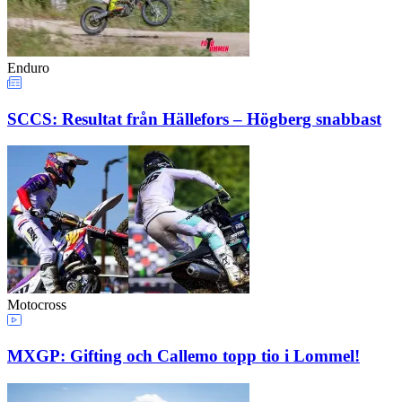
Enduro
SCCS: Resultat från Hällefors – Högberg snabbast
Motocross
MXGP: Gifting och Callemo topp tio i Lommel!