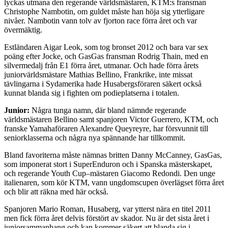
lyckas utmana den regerande världsmästaren, KTM:s fransman
Christophe Nambotin, om guldet måste han höja sig ytterligare
nivåer. Nambotin vann tolv av fjorton race förra året och var
övermäktig.
Estländaren Aigar Leok, som tog bronset 2012 och bara var sex
poäng efter Jocke, och GasGas fransman Rodrig Thain, med en
silvermedalj från E1 förra året, utmanar. Och hade förra årets
juniorvärldsmästare Mathias Bellino, Frankrike, inte missat
tävlingarna i Sydamerika hade Husabergsföraren säkert också
kunnat blanda sig i fighten om podieplatserna i totalen.
Junior:
Några tunga namn, där bland nämnde regerande
världsmästaren Bellino samt spanjoren Victor Guerrero, KTM, och
franske Yamahaföraren Alexandre Queyreyre, har försvunnit till
seniorklasserna och några nya spännande har tillkommit.
Bland favoriterna måste nämnas britten Danny McCanney, GasGas,
som imponerat stort i SuperEnduron och i Spanska mästerskapet,
och regerande Youth Cup–mästaren Giacomo Redondi. Den unge
italienaren, som kör KTM, vann ungdomscupen överlägset förra året
och blir att räkna med här också.
Spanjoren Mario Roman, Husaberg, var ytterst nära en titel 2011
men fick förra året delvis förstört av skador. Nu är det sista året i
juniorsammanhang och kan kommer säkert att blanda sig i