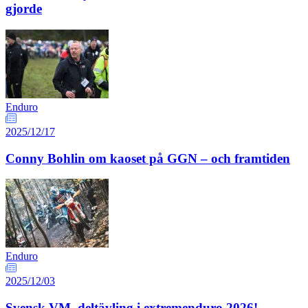
gjorde
Enduro
2025/12/17
Conny Bohlin om kaoset på GGN – och framtiden
Enduro
2025/12/03
Svensk VM–deltävling i extremenduro 2026!