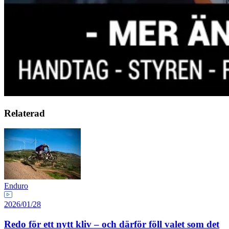
Relaterad
Enduro
2026/01/28
Redo för ett nytt kliv – och därför föll valet som det