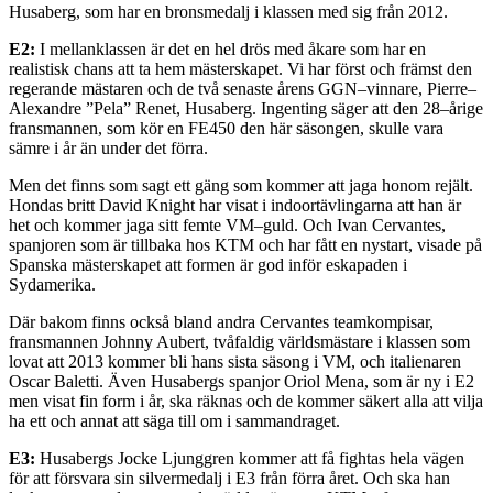
Husaberg, som har en bronsmedalj i klassen med sig från 2012.
E2:
I mellanklassen är det en hel drös med åkare som har en
realistisk chans att ta hem mästerskapet. Vi har först och främst den
regerande mästaren och de två senaste årens GGN–vinnare, Pierre–
Alexandre ”Pela” Renet, Husaberg. Ingenting säger att den 28–årige
fransmannen, som kör en FE450 den här säsongen, skulle vara
sämre i år än under det förra.
Men det finns som sagt ett gäng som kommer att jaga honom rejält.
Hondas britt David Knight har visat i indoortävlingarna att han är
het och kommer jaga sitt femte VM–guld. Och Ivan Cervantes,
spanjoren som är tillbaka hos KTM och har fått en nystart, visade på
Spanska mästerskapet att formen är god inför eskapaden i
Sydamerika.
Där bakom finns också bland andra Cervantes teamkompisar,
fransmannen Johnny Aubert, tvåfaldig världsmästare i klassen som
lovat att 2013 kommer bli hans sista säsong i VM, och italienaren
Oscar Baletti. Även Husabergs spanjor Oriol Mena, som är ny i E2
men visat fin form i år, ska räknas och de kommer säkert alla att vilja
ha ett och annat att säga till om i sammandraget.
E3:
Husabergs Jocke Ljunggren kommer att få fightas hela vägen
för att försvara sin silvermedalj i E3 från förra året. Och ska han