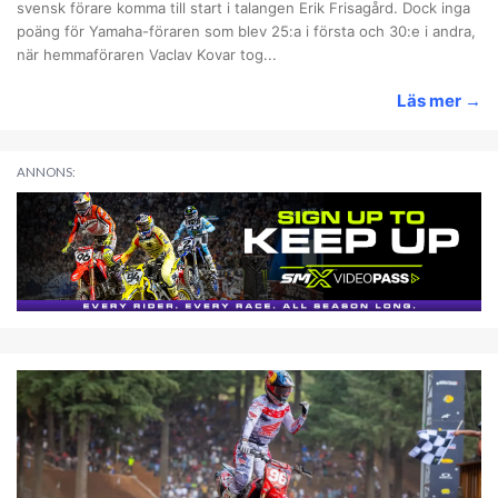
svensk förare komma till start i talangen Erik Frisagård. Dock inga
poäng för Yamaha-föraren som blev 25:a i första och 30:e i andra,
när hemmaföraren Vaclav Kovar tog...
Läs mer
→
ANNONS: