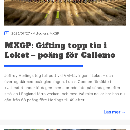
2026/07/27
-
Motocross
,
MXGP
MXGP: Gifting topp tio i
Loket – poäng för Callemo
Jeffrey Herlings tog full pott vid VM–tävlingen i Loket – och
övertog därmed poängledningen. Lucas Coenen försökte i
kvalheatet under lördagen men startade inte på söndagen efter
smällen i England förra veckan, och med två raka nollor har han nu
gått från 68 poäng före Herlings till 49 efter....
Läs mer
→