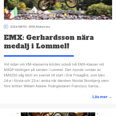
2026/08/03
-
EMX
,
Motocross
EMX: Gerhardsson nära
medalj i Lommel!
Vid sidan om VM–klasserna kördes också två EMX–klasser vid
MXGP-tävlingen på sanden i Lommel. Den nionde rundan av
EMX250 såg blott en svensk till start i Erik Frisagård, som blev
24:a i första och 23:a i andra när dansken Nicolai Skovbjerg vann
före britten William Askew. Poängledaren Francisco Garcia...
Läs mer
→