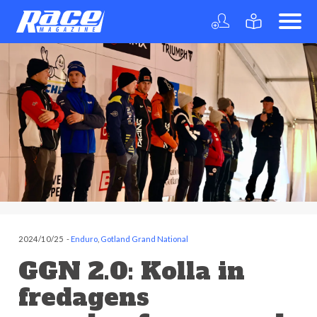
2024/10/25
-
Enduro
,
Gotland Grand National
GGN 2.0: Kolla in
fredagens