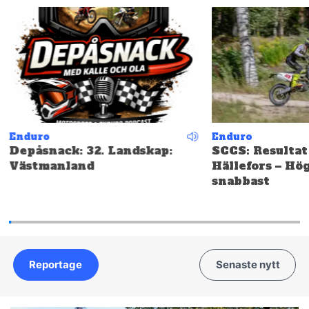
Enduro
Enduro
Depåsnack: 32. Landskap:
SCCS: Resultat
Västmanland
Hällefors – Hö
snabbast
Reportage
Senaste nytt