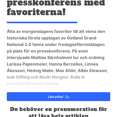
presskonferens med
favoriterna!
Åtta av morgondagens favoriter till att vinna den
historiska första upplagan av Gotland Grand
National 2.0 fanns under fredagseftermiddagen
på plats för en presskonferens. På scen
intervjuade Mattias Särnholmmi tur och ordning
Larissa Papenmeier, Hanna Berzelius, Linnéa
Åkesson, Hedvig Malm, Max Ahlin, Albin Elowson,
Isak Gifting och Kevin Horgmo. Kolla in
presskonferensen nedan.
Låst artikel
Du behöver en prenumeration för
att läsa hela artiklen