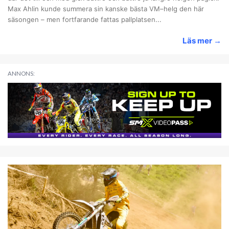
Max Ahlin kunde summera sin kanske bästa VM–helg den här
säsongen – men fortfarande fattas pallplatsen...
Läs mer
→
ANNONS: