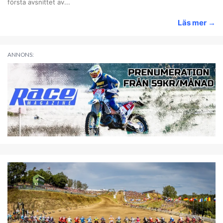
första avsnittet av...
Läs mer
→
ANNONS: