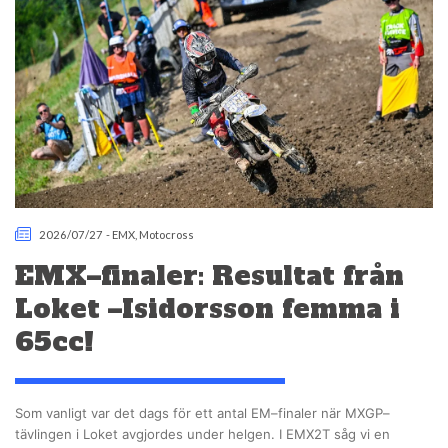
2026/07/27
-
EMX
,
Motocross
EMX–finaler: Resultat från
Loket –Isidorsson femma i
65cc!
Som vanligt var det dags för ett antal EM–finaler när MXGP–
tävlingen i Loket avgjordes under helgen. I EMX2T såg vi en