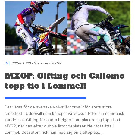
2026/08/03
-
Motocross
,
MXGP
MXGP: Gifting och Callemo
topp tio i Lommel!
Det våras för de svenska VM–stjärnorna inför årets stora
crossfest i Uddevalla om knappt två veckor. Efter sin comeback
kunde Isak Gifting för andra helgen i rad placera sig topp tio i
MXGP, när han efter dubbla åttondeplatser blev totalåtta i
Lommel. Dessutom fick han med sig en sjätteplats...