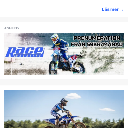
Läs mer
→
ANNONS: