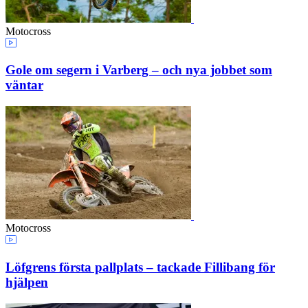
Motocross
Gole om segern i Varberg – och nya jobbet som
väntar
Motocross
Löfgrens första pallplats – tackade Fillibang för
hjälpen