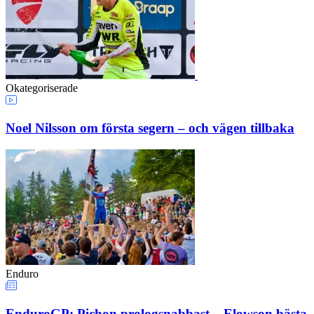
Okategoriserade
Noel Nilsson om första segern – och vägen tillbaka
Enduro
EnduroGP: Pichon prologsnabbast – Elowson bästa