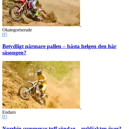
Okategoriserade
Betydligt närmare pallen – bästa helgen den här
säsongen?
Enduro
Norrbin summerar tuff söndag – guldjakten över?