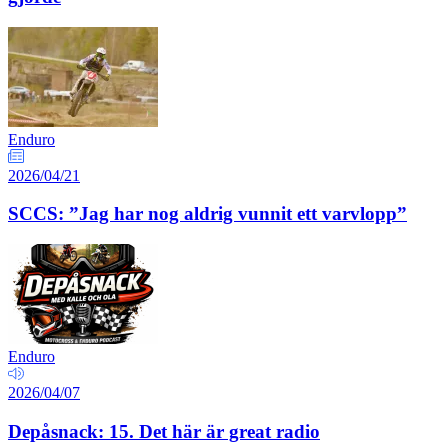
Enduro
2026/04/21
SCCS: ”Jag har nog aldrig vunnit ett varvlopp”
Enduro
2026/04/07
Depåsnack: 15. Det här är great radio