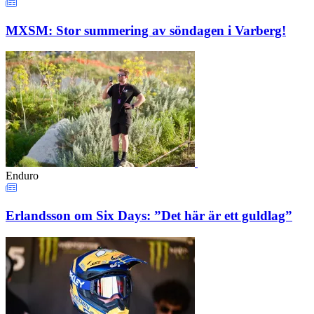
MXSM: Stor summering av söndagen i Varberg!
Enduro
Erlandsson om Six Days: ”Det här är ett guldlag”