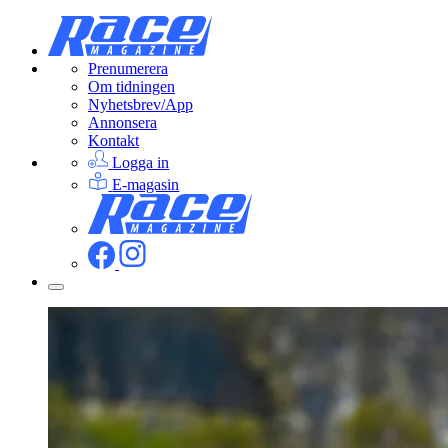
Prenumerera
Om tidningen
Nyhetsbrev/App
Annonsera
Kontakt
Logga in
E-magasin