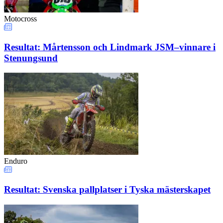
Motocross
Resultat: Mårtensson och Lindmark JSM–vinnare i
Stenungsund
Enduro
Resultat: Svenska pallplatser i Tyska mästerskapet