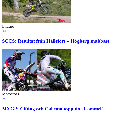
Enduro
SCCS: Resultat från Hällefors – Högberg snabbast
Motocross
MXGP: Gifting och Callemo topp tio i Lommel!