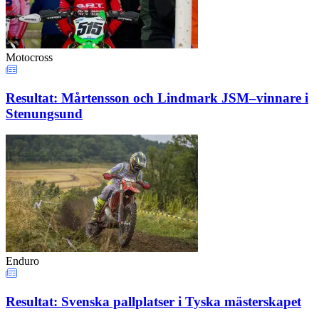
Motocross
Resultat: Mårtensson och Lindmark JSM–vinnare i
Stenungsund
Enduro
Resultat: Svenska pallplatser i Tyska mästerskapet