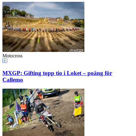
Motocross
MXGP: Gifting topp tio i Loket – poäng för
Callemo