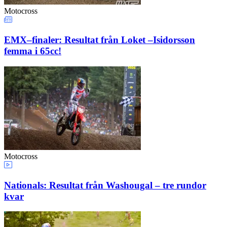
Motocross
EMX–finaler: Resultat från Loket –Isidorsson
femma i 65cc!
Motocross
Nationals: Resultat från Washougal – tre rundor
kvar