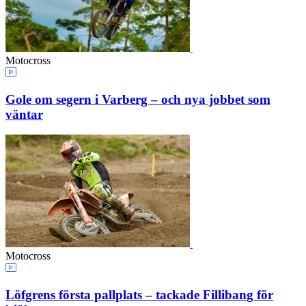
Motocross
Gole om segern i Varberg – och nya jobbet som
väntar
Motocross
Löfgrens första pallplats – tackade Fillibang för