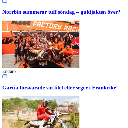
Norrbin summerar tuff söndag – guldjakten över?
Enduro
Garcia försvarade sin titel efter seger i Frankrike!