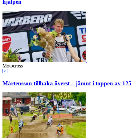
hjälpen
Motocross
Mårtensson tillbaka överst – jämnt i toppen av 125