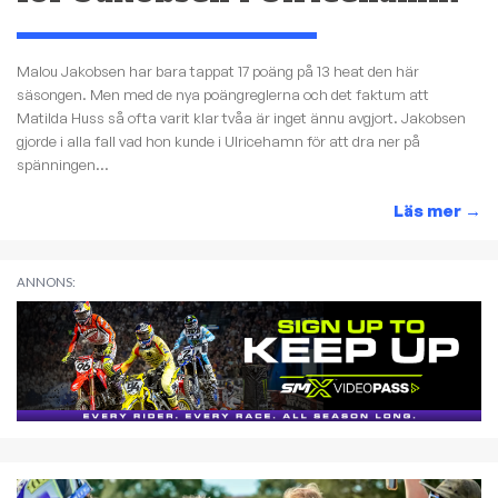
Malou Jakobsen har bara tappat 17 poäng på 13 heat den här
säsongen. Men med de nya poängreglerna och det faktum att
Matilda Huss så ofta varit klar tvåa är inget ännu avgjort. Jakobsen
gjorde i alla fall vad hon kunde i Ulricehamn för att dra ner på
spänningen...
Läs mer
→
ANNONS: