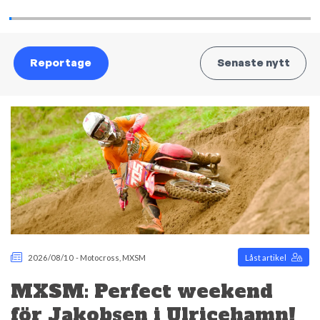
Reportage
Senaste nytt
2026/08/10
-
Motocross
,
MXSM
Låst artikel
MXSM: Perfect weekend
för Jakobsen i Ulricehamn!