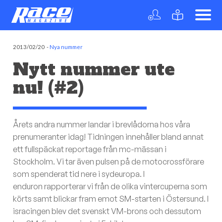
2013/02/20
-
Nya nummer
Nytt nummer ute
nu! (#2)
Årets andra nummer landar i brevlådorna hos våra
prenumeranter idag! Tidningen innehåller bland annat
ett fullspäckat reportage från mc-mässan i
Stockholm. Vi tar även pulsen på de motocrossförare
som spenderat tid nere i sydeuropa. I
enduron rapporterar vi från de olika vintercuperna som
körts samt blickar fram emot SM-starten i Östersund. I
isracingen blev det svenskt VM-brons och dessutom