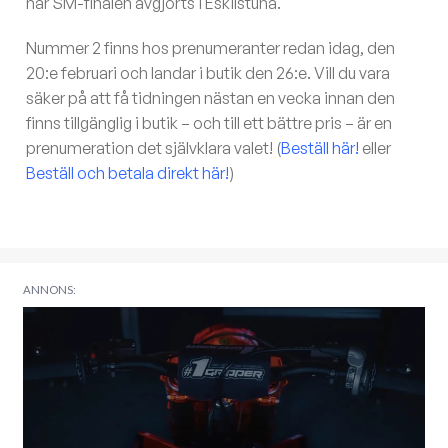
har SM-finalen avgjorts i Eskilstuna.
Nummer 2 finns hos prenumeranter redan idag, den
20:e februari och landar i butik den 26:e. Vill du vara
säker på att få tidningen nästan en vecka innan den
finns tillgänglig i butik – och till ett bättre pris – är en
prenumeration det självklara valet! (
Beställ här!
eller
Beställ och betala direkt här!
)
ANNONS: