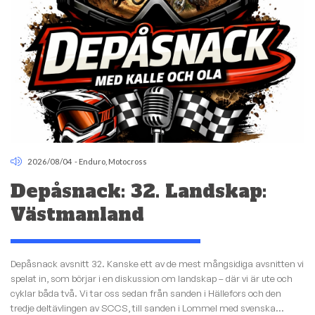
2026/08/04
-
Enduro
,
Motocross
Depåsnack: 32. Landskap:
Västmanland
Depåsnack avsnitt 32. Kanske ett av de mest mångsidiga avsnitten vi
spelat in, som börjar i en diskussion om landskap – där vi är ute och
cyklar båda två. Vi tar oss sedan från sanden i Hällefors och den
tredje deltävlingen av SCCS, till sanden i Lommel med svenska...