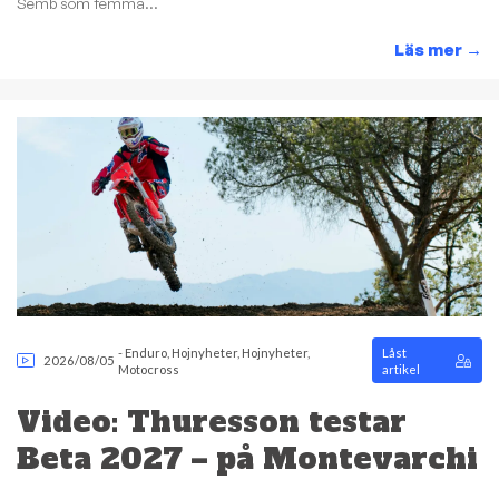
Semb som femma...
Läs mer
→
-
Enduro
,
Hojnyheter
,
Hojnyheter
,
Låst
2026/08/05
Motocross
artikel
Video: Thuresson testar
Beta 2027 – på Montevarchi