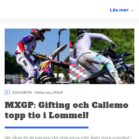
Läs mer
→
2026/08/03
-
Motocross
,
MXGP
MXGP: Gifting och Callemo
topp tio i Lommel!
Det våras för de svenska VM–stjärnorna inför årets stora crossfest i