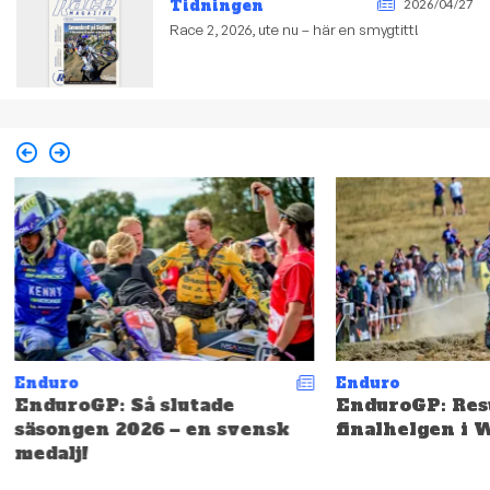
Tidningen
2026/04/27
Race 2, 2026, ute nu – här en smygtitt!
Enduro
Enduro
EnduroGP: Så slutade
EnduroGP: Resu
säsongen 2026 – en svensk
finalhelgen i 
medalj!