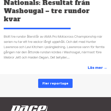
Nationals: Resultat från
Washougal – tre rundor
kvar
Blott tre rundor återstår av AMA Pro Motocross Championship när
serien nu tar ett tre veckor långt uppehåll. Och det med Hunter
Lawrence och Levi Kitchen i poängledning. Lawrence vann för femte
gången när den åttonde rundan kördes i Washougal, närmast före
lillebror Jett och Haiden Degan. Det betyder...
Läs mer
→
Fler reportage