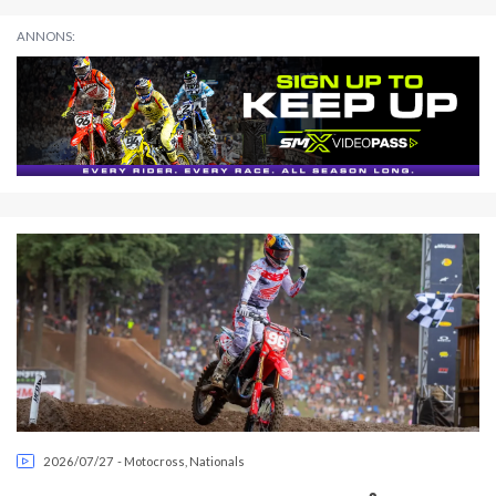
ANNONS:
2026/07/27
-
Motocross
,
Nationals