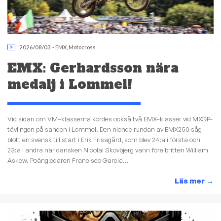
2026/08/03
-
EMX
,
Motocross
EMX: Gerhardsson nära
medalj i Lommel!
Vid sidan om VM–klasserna kördes också två EMX–klasser vid MXGP-
tävlingen på sanden i Lommel. Den nionde rundan av EMX250 såg
blott en svensk till start i Erik Frisagård, som blev 24:a i första och
23:a i andra när dansken Nicolai Skovbjerg vann före britten William
Askew. Poängledaren Francisco Garcia...
Läs mer
→