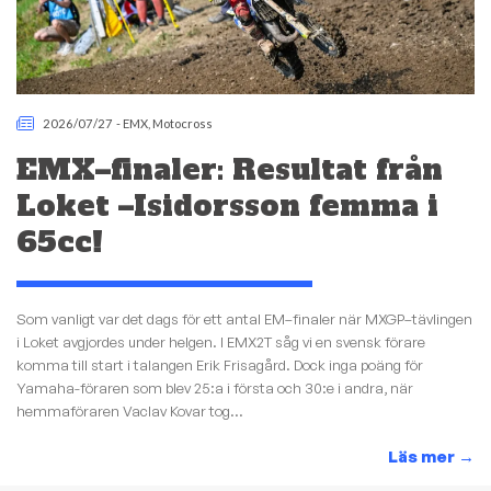
2026/07/27
-
EMX
,
Motocross
EMX–finaler: Resultat från
Loket –Isidorsson femma i
65cc!
Som vanligt var det dags för ett antal EM–finaler när MXGP–tävlingen
i Loket avgjordes under helgen. I EMX2T såg vi en svensk förare
komma till start i talangen Erik Frisagård. Dock inga poäng för
Yamaha-föraren som blev 25:a i första och 30:e i andra, när
hemmaföraren Vaclav Kovar tog...
Läs mer
→