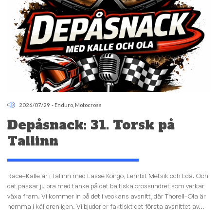
2026/07/29
-
Enduro
,
Motocross
Depåsnack: 31. Torsk på
Tallinn
Race–Kalle är i Tallinn med Lasse Kongo, Lembit Metsik och Eda. Och
det passar ju bra med tanke på det baltiska crossundret som verkar
växa fram. Vi kommer in på det i veckans avsnitt, där Thorell–Ola är
hemma i källaren igen. Vi bjuder er faktiskt det första avsnittet av...