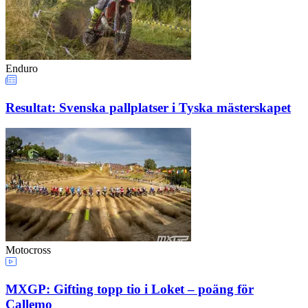
Enduro
Resultat: Svenska pallplatser i Tyska mästerskapet
Motocross
MXGP: Gifting topp tio i Loket – poäng för
Callemo