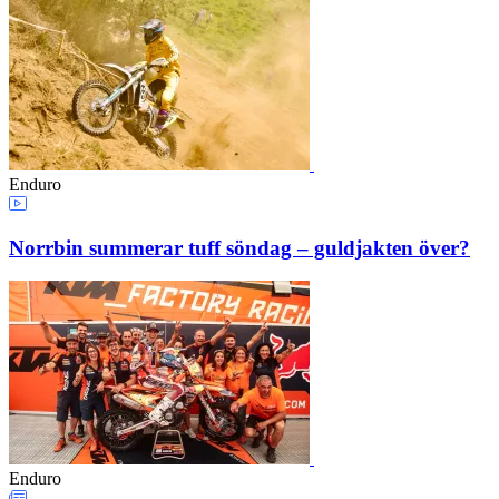
Enduro
Norrbin summerar tuff söndag – guldjakten över?
Enduro