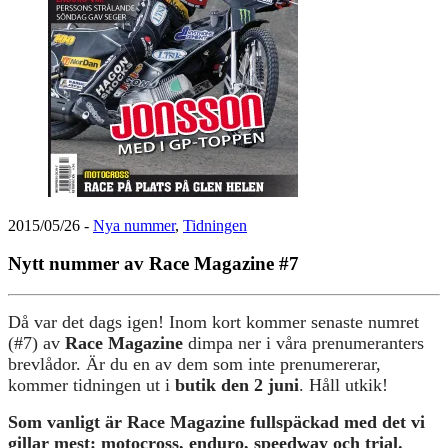
2015/05/26
-
Nya nummer
,
Tidningen
Nytt nummer av Race Magazine #7
Då var det dags igen! Inom kort kommer senaste numret
(#7) av
Race Magazine
dimpa ner i våra prenumeranters
brevlådor. Är du en av dem som inte prenumererar,
kommer tidningen ut i
butik den 2 juni
. Håll utkik!
Som vanligt är Race Magazine fullspäckad med det vi
gillar mest: motocross, enduro, speedway och trial.