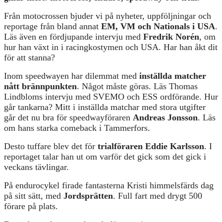
Från motocrossen bjuder vi på nyheter, uppföljningar och
reportage från bland annat
EM, VM och Nationals i USA
.
Läs även en fördjupande intervju med
Fredrik Norén
, om
hur han växt in i racingkostymen och USA. Har han åkt dit
för att stanna?
Inom speedwayen har dilemmat med
inställda matcher
nått brännpunkten
. Något måste göras. Läs Thomas
Lindbloms intervju med SVEMO och ESS ordförande. Hur
går tankarna? Mitt i inställda matchar med stora utgifter
går det nu bra för speedwayföraren
Andreas Jonsson
. Läs
om hans starka comeback i Tammerfors.
Desto tuffare blev det för
trialföraren Eddie Karlsson
. I
reportaget talar han ut om varför det gick som det gick i
veckans tävlingar.
På endurocykel firade fantasterna Kristi himmelsfärds dag
på sitt sätt, med
Jordsprätten
. Full fart med drygt 500
förare på plats.