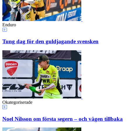
Enduro
Tung dag för den guldjagande svensken
Okategoriserade
Noel Nilsson om första segern – och vägen tillbaka