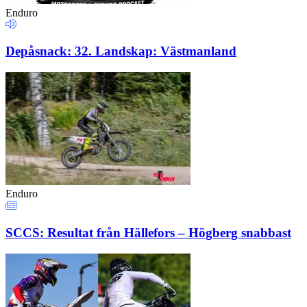
Enduro
Depåsnack: 32. Landskap: Västmanland
Enduro
SCCS: Resultat från Hällefors – Högberg snabbast