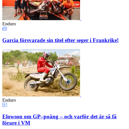
Enduro
Garcia försvarade sin titel efter seger i Frankrike!
Enduro
Elowson om GP–poäng – och varför det är så få
förare i VM