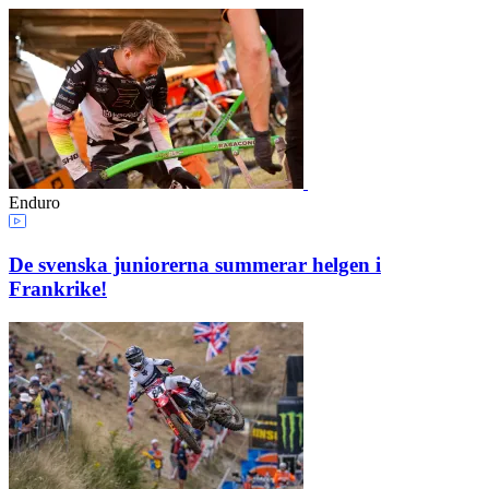
Enduro
De svenska juniorerna summerar helgen i
Frankrike!