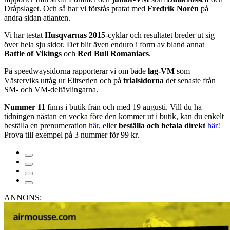
Dråpslaget. Och så har vi förstås pratat med
Fredrik Norén
på
andra sidan atlanten.
Vi har testat
Husqvarnas 2015
-cyklar och resultatet breder ut sig
över hela sju sidor. Det blir även enduro i form av bland annat
Battle of Vikings
och
Red Bull Romaniacs
.
På speedwaysidorna rapporterar vi om både
lag-VM
som
Västerviks uttåg ur Elitserien och på
trialsidorna
det senaste från
SM- och VM-deltävlingarna.
Nummer 11
finns i butik från och med 19 augusti. Vill du ha
tidningen nästan en vecka före den kommer ut i butik, kan du enkelt
beställa en prenumeration
här,
eller
beställa och betala direkt
här
!
Prova till exempel på 3 nummer för 99 kr.
ANNONS: