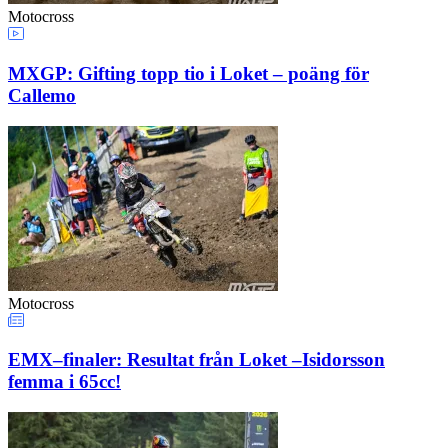
Motocross
MXGP: Gifting topp tio i Loket – poäng för
Callemo
Motocross
EMX–finaler: Resultat från Loket –Isidorsson
femma i 65cc!