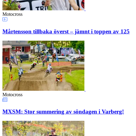
Motocross
Mårtensson tillbaka överst – jämnt i toppen av 125
Motocross
MXSM: Stor summering av söndagen i Varberg!