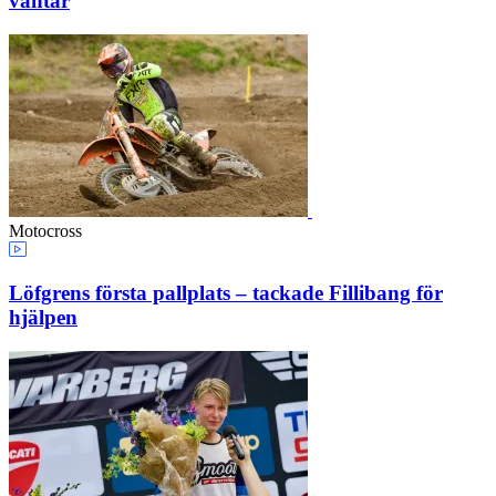
väntar
Motocross
Löfgrens första pallplats – tackade Fillibang för
hjälpen