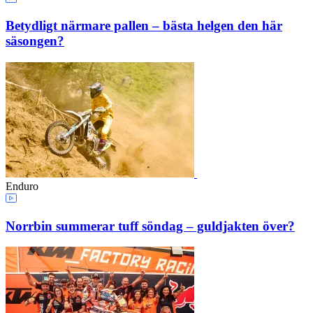
Betydligt närmare pallen – bästa helgen den här
säsongen?
Enduro
Norrbin summerar tuff söndag – guldjakten över?