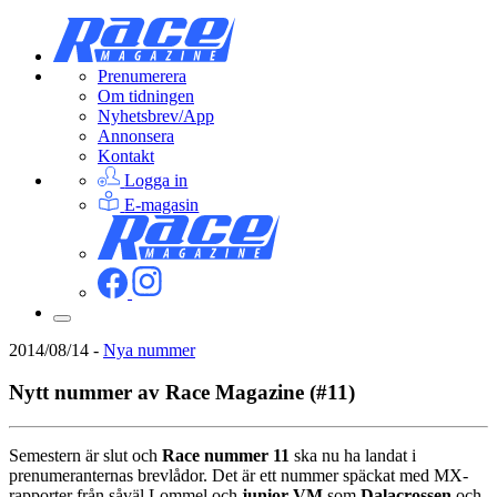
Prenumerera
Om tidningen
Nyhetsbrev/App
Annonsera
Kontakt
Logga in
E-magasin
2014/08/14
-
Nya nummer
Nytt nummer av Race Magazine (#11)
Semestern är slut och
Race nummer 11
ska nu ha landat i
prenumeranternas brevlådor. Det är ett nummer späckat med MX-
rapporter från såväl Lommel och
junior-VM
som
Dalacrossen
och