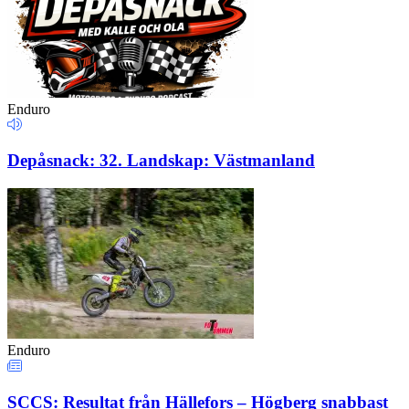
Enduro
Depåsnack: 32. Landskap: Västmanland
Enduro
SCCS: Resultat från Hällefors – Högberg snabbast