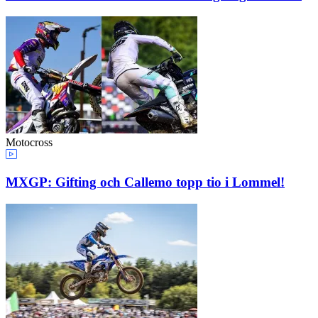
Motocross
MXGP: Gifting och Callemo topp tio i Lommel!