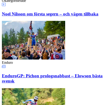
Okategoriserade
Noel Nilsson om första segern – och vägen tillbaka
Enduro
EnduroGP: Pichon prologsnabbast – Elowson bästa
svensk