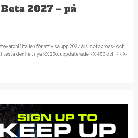
 Beta 2027 – på
Montevarchi i Italien för att visa upp 2027 års motocross- och
att testa den helt nya RX 250, uppdaterade RX 450 och RR X-