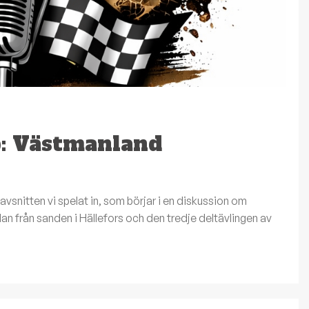
p: Västmanland
snitten vi spelat in, som börjar i en diskussion om
dan från sanden i Hällefors och den tredje deltävlingen av