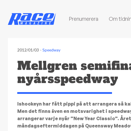
Prenumerera
Om tidni
2012/01/03
-
Speedway
Mellgren semifina
nyårsspeedway
Ishockeyn har fått pippi på att arrangera så k
Men det finns även en motsvarighet i speedwa
arrangerar varje nyår ”New Year Classic”. Åre
måndagseftermiddagen på Queensway Meadows.