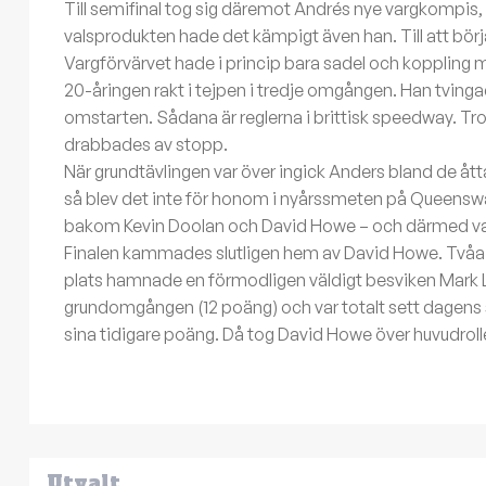
Till semifinal tog sig däremot Andrés nye vargkompis
valsprodukten hade det kämpigt även han. Till att börja 
Vargförvärvet hade i princip bara sadel och koppling m
20-åringen rakt i tejpen i tredje omgången. Han tving
omstarten. Sådana är reglerna i brittisk speedway. Tr
drabbades av stopp.
När grundtävlingen var över ingick Anders bland de åtta 
så blev det inte för honom i nyårssmeten på Queensw
bakom Kevin Doolan och David Howe – och därmed var
Finalen kammades slutligen hem av David Howe. Tvåa b
plats hamnade en förmodligen väldigt besviken Mark L
grundomgången (12 poäng) och var totalt sett dagens s
sina tidigare poäng. Då tog David Howe över huvudroll
Utvalt