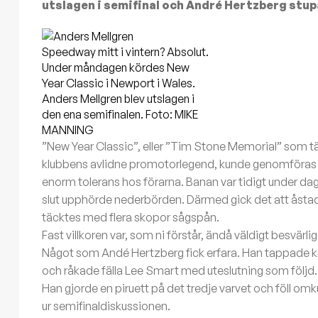
utslagen i semifinal och André Hertzberg stup
Speedway mitt i vintern? Absolut.
Under måndagen kördes New
Year Classic i Newport i Wales.
Anders Mellgren blev utslagen i
den ena semifinalen. Foto: MIKE
MANNING
”New Year Classic”, eller ”Tim Stone Memorial” som tä
klubbens avlidne promotorlegend, kunde genomföras t
enorm tolerans hos förarna. Banan var tidigt under dage
slut upphörde nederbörden. Därmed gick det att åsta
täcktes med flera skopor sågspån.
Fast villkoren var, som ni förstår, ändå väldigt besvärlig
Något som Andé Hertzberg fick erfara. Han tappade kont
och råkade fälla Lee Smart med uteslutning som följd.
Han gjorde en piruett på det tredje varvet och föll om
ur semifinaldiskussionen.