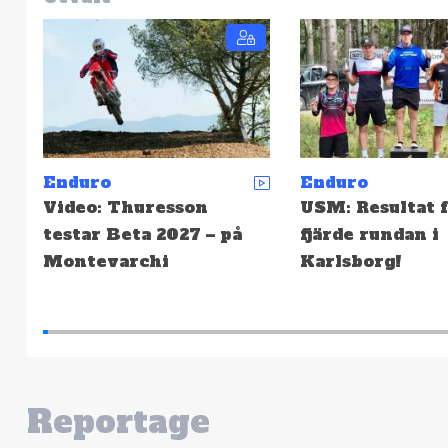
Enduro
Enduro
USM: Resultat från
EnduroGP: Resu
fjärde rundan i
från finalhelgen
Karlsborg!
Wales, Lördag
Reportage