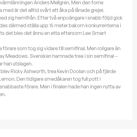
, värmlänningen Anders Mellgren. Men den forne
med är det alltid svårt att åka på lånade grejer.
ed sig hemifrån. Efter två enpoängare i snabb följd gick
ades därmed ställa upp 15 meter bakom konkurrenterna i
ots det blev det ännu en etta eftersom Lee Smart
förare som tog sig vidare till semifinal. Men roligare än
ay Meadows. Svensken hamnade trea i sin semifinal –
 han utslagen.
lev Ricky Ashworth, trea Kevin Doolan och på fjärde
emon. Den tidigare smedåkaren tog full pott i
nabbaste förare. Men i finalen hade han ingen nytta av
en.