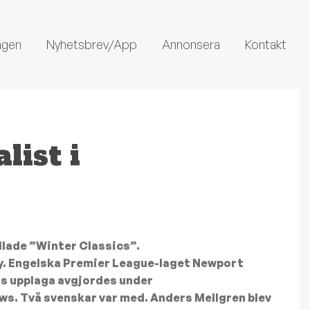
ngen
Nyhetsbrev/App
Annonsera
Kontakt
list i
allade ”Winter Classics”.
y. Engelska Premier League-laget Newport
ts upplaga avgjordes under
 Två svenskar var med. Anders Mellgren blev