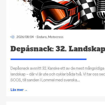
2026/08/04
-
Enduro
,
Motocross
Depåsnack: 32. Landska
Depåsnack avsnitt 32. Kanske ett av de mest mångsidiga av
landskap – där vi är ute och cyklar båda två. Vi tar oss se
SCCS, till sanden i Lommel med svenska...
Läs mer
→