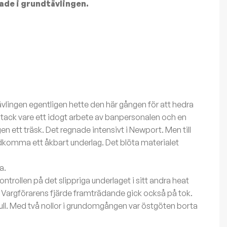
ade i grundtävlingen.
vlingen egentligen hette den här gången för att hedra
ack vare ett idogt arbete av banpersonalen och en
n ett träsk. Det regnade intensivt i Newport. Men till
dkomma ett åkbart underlag. Det blöta materialet
a.
rollen på det slippriga underlaget i sitt andra heat
 Vargförarens fjärde framträdande gick också på tok.
kull. Med två nollor i grundomgången var östgöten borta