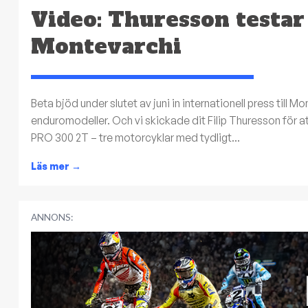
Video: Thuresson testar
Montevarchi
Beta bjöd under slutet av juni in internationell press till 
enduromodeller. Och vi skickade dit Filip Thuresson för 
PRO 300 2T – tre motorcyklar med tydligt...
Läs mer
→
ANNONS: