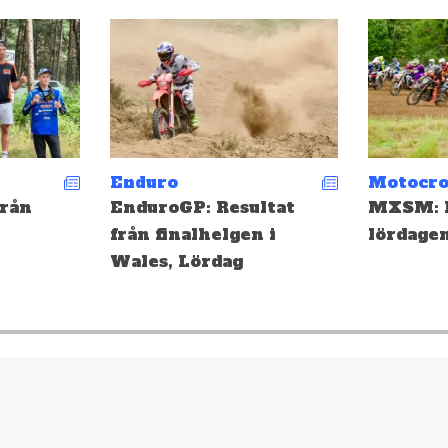
Motocross
Enduro
ltat
MXSM: Resultat från
Depåsnac
 i
lördagen i Ulricehamn!
Landska