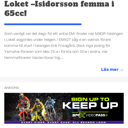
Loket –Isidorsson femma i
65cc!
Som vanligt var det dags för ett antal EM–finaler när MXGP–tävlingen
i Loket avgjordes under helgen. I EMX2T såg vi en svensk förare
komma till start i talangen Erik Frisagård. Dock inga poäng för
Yamaha-föraren som blev 25:a i första och 30:e i andra, när
hemmaföraren Vaclav Kovar tog...
Läs mer
→
ANNONS: