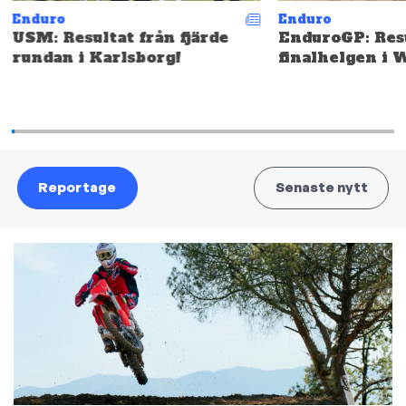
Enduro
Enduro
USM: Resultat från fjärde
EnduroGP: Resu
rundan i Karlsborg!
finalhelgen i 
Reportage
Senaste nytt