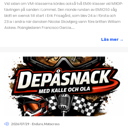
Vid sidan om VM–klasserna kördes också två EMX–klasser vid MXGP-
tävlingen på sanden i Lommel. Den nionde rundan av EMX250 såg
blott en svensk till start i Erik Frisagård, som blev 24:a i första och
23:a i andra när dansken Nicolai Skovbjerg vann före britten William
Askew. Poängledaren Francisco Garcia...
Läs mer
→
2026/07/29
-
Enduro
,
Motocross