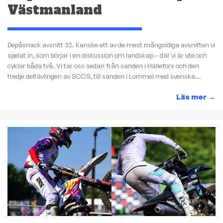
Västmanland
Depåsnack avsnitt 32. Kanske ett av de mest mångsidiga avsnitten vi
spelat in, som börjar i en diskussion om landskap – där vi är ute och
cyklar båda två. Vi tar oss sedan från sanden i Hällefors och den
tredje deltävlingen av SCCS, till sanden i Lommel med svenska...
Läs mer
→