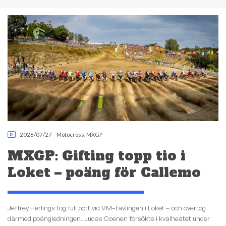
2026/07/27
-
Motocross
,
MXGP
MXGP: Gifting topp tio i
Loket – poäng för Callemo
Jeffrey Herlings tog full pott vid VM–tävlingen i Loket – och övertog
därmed poängledningen. Lucas Coenen försökte i kvalheatet under