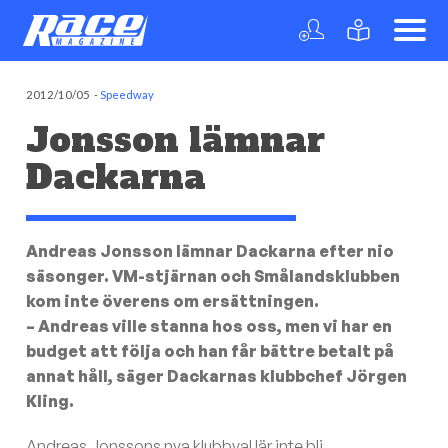
2012/10/05
-
Speedway
Jonsson lämnar
Dackarna
Andreas Jonsson lämnar Dackarna efter nio
säsonger. VM-stjärnan och Smålandsklubben
kom inte överens om ersättningen.
– Andreas ville stanna hos oss, men vi har en
budget att följa och han får bättre betalt på
annat håll, säger Dackarnas klubbchef Jörgen
Kling.
Andreas Jonssons nya klubbval lär inte bli