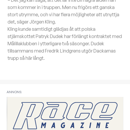
– Det jag kan säga, att det lär inte bli några åldermän
som kommer in i truppen. Men nu frigörs ett ganska
stort utrymme, och vi har flera möjligheter att utnyttja
det, säger Jörgen Kling.
Kling kunde samtidigt glädjas åt att polska
stjärnskottet Patryk Dudek har förlängt kontraktet med
Målillaklubben i ytterligare två säsonger. Dudek
tillsammans med Fredrik Lindgrens utgör Dackarnas
trupp så här långt.
ANNONS: