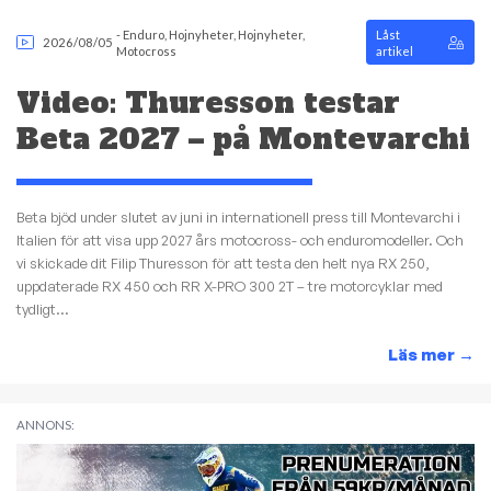
-
Enduro
,
Hojnyheter
,
Hojnyheter
,
Låst
2026/08/05
Motocross
artikel
Video: Thuresson testar
Beta 2027 – på Montevarchi
Beta bjöd under slutet av juni in internationell press till Montevarchi i
Italien för att visa upp 2027 års motocross- och enduromodeller. Och
vi skickade dit Filip Thuresson för att testa den helt nya RX 250,
uppdaterade RX 450 och RR X-PRO 300 2T – tre motorcyklar med
tydligt...
Läs mer
→
ANNONS: