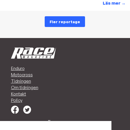
Läs mer
→
Fler reportage
Enduro
Motocross
Tidningen
Om tidningen
Kontakt
Policy
MARKNADSFÖR ER I RACE!