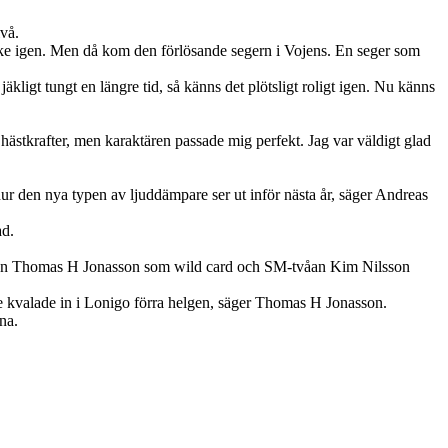
vå.
 ske igen. Men då kom den förlösande segern i Vojens. En seger som
äkligt tungt en längre tid, så känns det plötsligt roligt igen. Nu känns
hästkrafter, men karaktären passade mig perfekt. Jag var väldigt glad
 hur den nya typen av ljuddämpare ser ut inför nästa år, säger Andreas
ad.
aren Thomas H Jonasson som wild card och SM-tvåan Kim Nilsson
te kvalade in i Lonigo förra helgen, säger Thomas H Jonasson.
na.