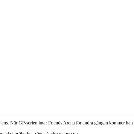
ens. När GP-serien intar Friends Arena för andra gången kommer han med
mycket osäkerhet, säger Andreas Jonsson.