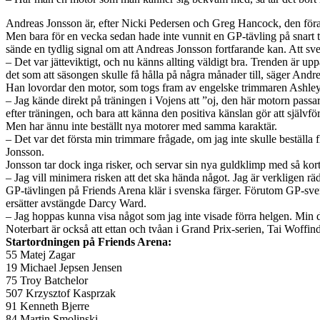
Andreas Jonsson är, efter Nicki Pedersen och Greg Hancock, den föra
Men bara för en vecka sedan hade inte vunnit en GP-tävling på snart 
sände en tydlig signal om att Andreas Jonsson fortfarande kan. Att sv
– Det var jätteviktigt, och nu känns allting väldigt bra. Trenden är upp
det som att säsongen skulle få hålla på några månader till, säger Andr
Han lovordar den motor, som togs fram av engelske trimmaren Ashley
– Jag kände direkt på träningen i Vojens att ”oj, den här motorn pass
efter träningen, och bara att känna den positiva känslan gör att självf
Men har ännu inte beställt nya motorer med samma karaktär.
– Det var det första min trimmare frågade, om jag inte skulle beställa 
Jonsson.
Jonsson tar dock inga risker, och servar sin nya guldklimp med så kort
– Jag vill minimera risken att det ska hända något. Jag är verkligen 
GP-tävlingen på Friends Arena klär i svenska färger. Förutom GP-s
ersätter avstängde Darcy Ward.
– Jag hoppas kunna visa något som jag inte visade förra helgen. Min d
Noterbart är också att ettan och tvåan i Grand Prix-serien, Tai Woff
Startordningen på Friends Arena:
55 Matej Zagar
19 Michael Jepsen Jensen
75 Troy Batchelor
507 Krzysztof Kasprzak
91 Kenneth Bjerre
84 Martin Smolinski