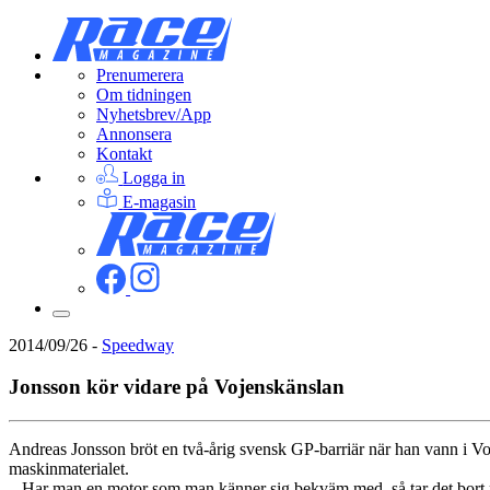
Prenumerera
Om tidningen
Nyhetsbrev/App
Annonsera
Kontakt
Logga in
E-magasin
2014/09/26
-
Speedway
Jonsson kör vidare på Vojenskänslan
Andreas Jonsson bröt en två-årig svensk GP-barriär när han vann i Voj
maskinmaterialet.
– Har man en motor som man känner sig bekväm med, så tar det bort 