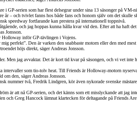
re i GP-serien som har flest delsegrar under sina 13 säsonger på VM-ni
tre år – och tvivlet fanns hos både fans och honom själv om det skulle
ensk speedway fortfarande kan prestera på internationell toppnivå.
åtgående, och jag hoppas kunna hålla kvar vid den. Efter att ha haft det j
eas Jonsson.
 Holloway inför GP-tävlingen i Vojens.
ar mig perfekt”. Den är varken den snabbaste motorn eller den med mest 
örtroendet höjs direkt, säger Andreas Jonsson.
fler. Men jag avvaktar. Det är kort tid kvar på säsongen, och vi vet inte
a intervaller som tio-tolv heat. Till Friends är Holloway-motorn nyserv
rädd om den, säger Andreas Jonsson.
vensk nummer två, Fredrik Lindgren, kör även nykorade svenske mäst
röm är att nå GP-serien, och det känns som ett misslyckande att jag in
inden och Greg Hancock lämnat klartecken för deltagande på Friends Are