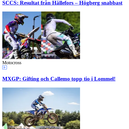
SCCS: Resultat från Hällefors – Högberg snabbast
Motocross
MXGP: Gifting och Callemo topp tio i Lommel!