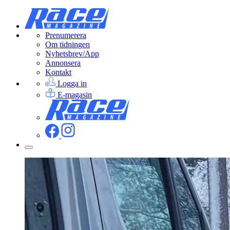
Prenumerera
Om tidningen
Nyhetsbrev/App
Annonsera
Kontakt
Logga in
E-magasin