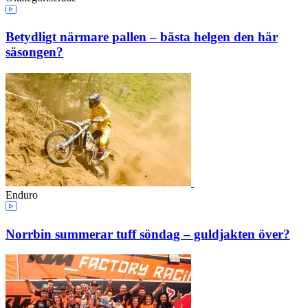
Betydligt närmare pallen – bästa helgen den här
säsongen?
Enduro
Norrbin summerar tuff söndag – guldjakten över?