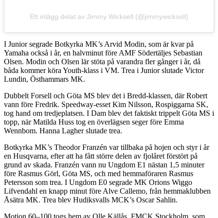
Ett inlägg delat av Jimmy Wicksell (@jimmywicksell)
I Junior segrade Botkyrka MK’s Arvid Modin, som är kvar på
Yamaha också i år, en halvminut före AMF Södertäljes Sebastian
Olsen. Modin och Olsen lär stöta på varandra fler gånger i år, då
båda kommer köra Youth-klass i VM. Trea i Junior slutade Victor
Lundin, Östhammars MK.
Dubbelt Forsell och Göta MS blev det i Bredd-klassen, där Robert
vann före Fredrik. Speedway-esset Kim Nilsson, Rospiggarna SK,
tog hand om tredjeplatsen. I Dam blev det faktiskt trippelt Göta MS i
topp, när Matilda Huss tog en överlägsen seger före Emma
Wennbom. Hanna Lagher slutade trea.
Botkyrka MK’s Theodor Franzén var tillbaka på hojen och styr i år
en Husqvarna, efter att ha fått större delen av fjolåret förstört på
grund av skada. Franzén vann nu Ungdom E1 nästan 1,5 minuter
före Rasmus Görl, Göta MS, och med hemmaföraren Rasmus
Petersson som trea. I Ungdom E0 segrade MK Orions Wiggo
Lifvendahl en knapp minut före Alve Callemo, från hemmaklubben
Åsätra MK. Trea blev Hudiksvalls MCK’s Oscar Sahlin.
Motion 60–100 togs hem av Olle Källås, FMCK Stockholm, som