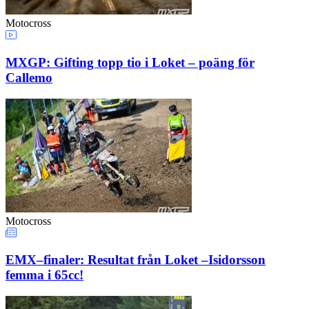
Motocross
MXGP: Gifting topp tio i Loket – poäng för
Callemo
Motocross
EMX–finaler: Resultat från Loket –Isidorsson
femma i 65cc!