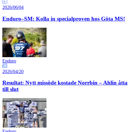
2026/06/04
Enduro–SM: Kolla in specialproven hos Göta MS!
Enduro
2026/04/20
Resultat: Nytt missöde kostade Norrbin – Ahlin åtta
till slut
Enduro