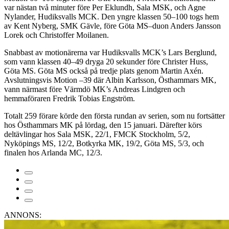
var nästan två minuter före Per Eklundh, Sala MSK, och Agne
Nylander, Hudiksvalls MCK. Den yngre klassen 50–100 togs hem
av Kent Nyberg, SMK Gävle, före Göta MS–duon Anders Jansson
Lorek och Christoffer Moilanen.
Snabbast av motionärerna var Hudiksvalls MCK’s Lars Berglund,
som vann klassen 40–49 dryga 20 sekunder före Christer Huss,
Göta MS. Göta MS också på tredje plats genom Martin Axén.
Avslutningsvis Motion –39 där Albin Karlsson, Östhammars MK,
vann närmast före Värmdö MK’s Andreas Lindgren och
hemmaföraren Fredrik Tobias Engström.
Totalt 259 förare körde den första rundan av serien, som nu fortsätter
hos Östhammars MK på lördag, den 15 januari. Därefter körs
deltävlingar hos Sala MSK, 22/1, FMCK Stockholm, 5/2,
Nyköpings MS, 12/2, Botkyrka MK, 19/2, Göta MS, 5/3, och
finalen hos Arlanda MC, 12/3.
ANNONS: