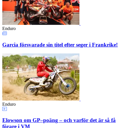
Enduro
Garcia försvarade sin titel efter seger i Frankrike!
Enduro
Elowson om GP–poäng – och varför det är så få
förare i VM