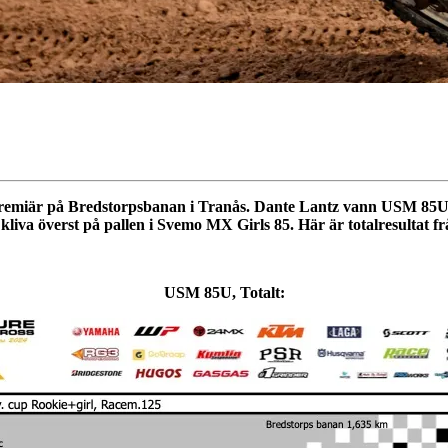
ts premiär på Bredstorpsbanan i Tranås. Dante Lantz vann USM 85
liva överst på pallen i Svemo MX Girls 85. Här är totalresultat f
USM 85U, Totalt: