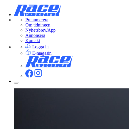
Prenumerera
Om tidningen
Nyhetsbrev/App
Annonsera
Kontakt
Logga in
E-magasin