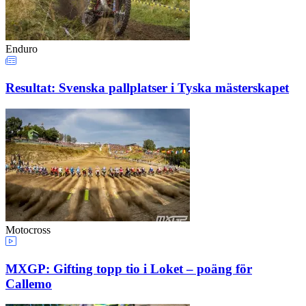
Enduro
Resultat: Svenska pallplatser i Tyska mästerskapet
Motocross
MXGP: Gifting topp tio i Loket – poäng för
Callemo