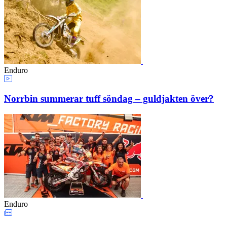
Enduro
Norrbin summerar tuff söndag – guldjakten över?
Enduro