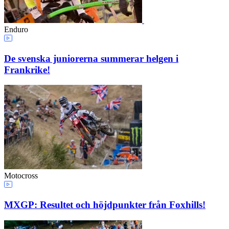
Enduro
De svenska juniorerna summerar helgen i
Frankrike!
Motocross
MXGP: Resultet och höjdpunkter från Foxhills!