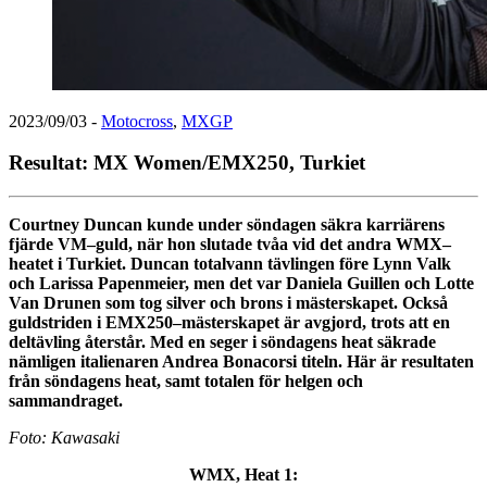
2023/09/03
-
Motocross
,
MXGP
Resultat: MX Women/EMX250, Turkiet
Courtney Duncan kunde under söndagen säkra karriärens
fjärde VM–guld, när hon slutade tvåa vid det andra WMX–
heatet i Turkiet. Duncan totalvann tävlingen före Lynn Valk
och Larissa Papenmeier, men det var Daniela Guillen och Lotte
Van Drunen som tog silver och brons i mästerskapet. Också
guldstriden i EMX250–mästerskapet är avgjord, trots att en
deltävling återstår. Med en seger i söndagens heat säkrade
nämligen italienaren Andrea Bonacorsi titeln. Här är resultaten
från söndagens heat, samt totalen för helgen och
sammandraget.
Foto: Kawasaki
WMX, Heat 1: