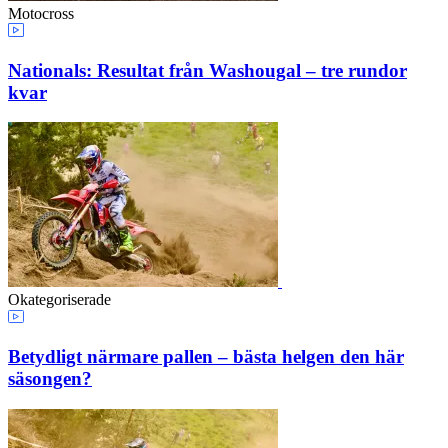
Motocross
Nationals: Resultat från Washougal – tre rundor
kvar
Okategoriserade
Betydligt närmare pallen – bästa helgen den här
säsongen?