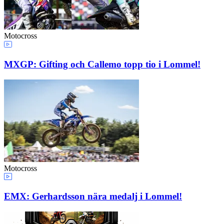
Motocross
MXGP: Gifting och Callemo topp tio i Lommel!
Motocross
EMX: Gerhardsson nära medalj i Lommel!