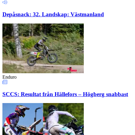
Depåsnack: 32. Landskap: Västmanland
Enduro
SCCS: Resultat från Hällefors – Högberg snabbast