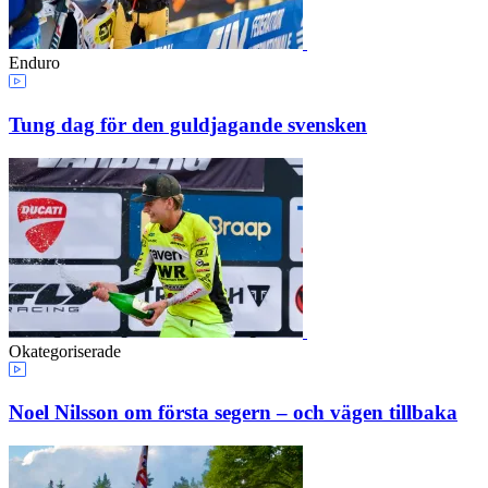
Enduro
Tung dag för den guldjagande svensken
Okategoriserade
Noel Nilsson om första segern – och vägen tillbaka