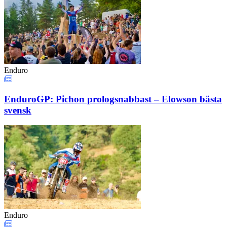
Enduro
EnduroGP: Pichon prologsnabbast – Elowson bästa
svensk
Enduro