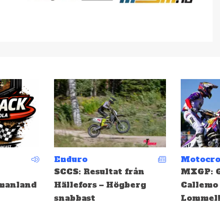
Motocross
Motocro
från
MXGP: Gifting och
EMX: Ge
berg
Callemo topp tio i
medalj i
Lommel!