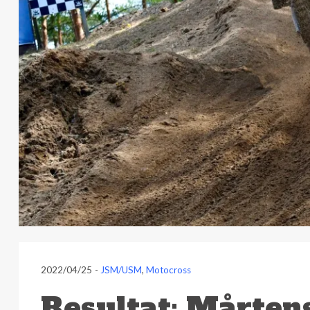
2022/04/25
-
JSM/USM
,
Motocross
Resultat: Mårten