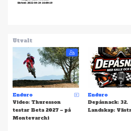
Utvalt
Enduro
Enduro
Depåsnack: 32.
SCCS: Resultat 
Landskap: Västmanland
Hällefors – Hög
snabbast