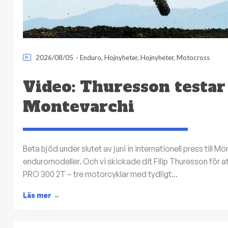
2026/08/05
-
Enduro
,
Hojnyheter
,
Hojnyheter
,
Motocross
Video: Thuresson testar
Montevarchi
Beta bjöd under slutet av juni in internationell press till 
enduromodeller. Och vi skickade dit Filip Thuresson för 
PRO 300 2T – tre motorcyklar med tydligt...
Läs mer
→