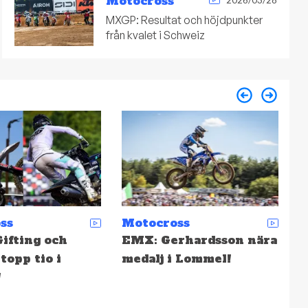
Motocross
MXGP: Resultat och höjdpunkter
från kvalet i Schweiz
ss
Enduro
M
rhardsson nära
Depåsnack: 31. Torsk på
S
 Lommel!
Tallinn
f