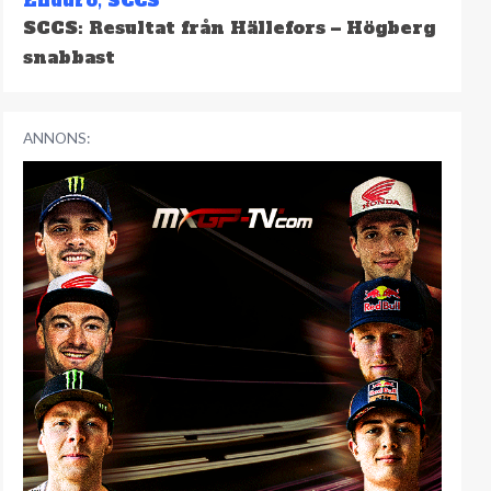
Enduro
,
SCCS
SCCS: Resultat från Hällefors – Högberg
snabbast
ANNONS: