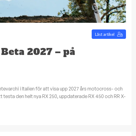
Låst artikel
 Beta 2027 – på
Montevarchi i Italien för att visa upp 2027 års motocross- och
att testa den helt nya RX 250, uppdaterade RX 450 och RR X-