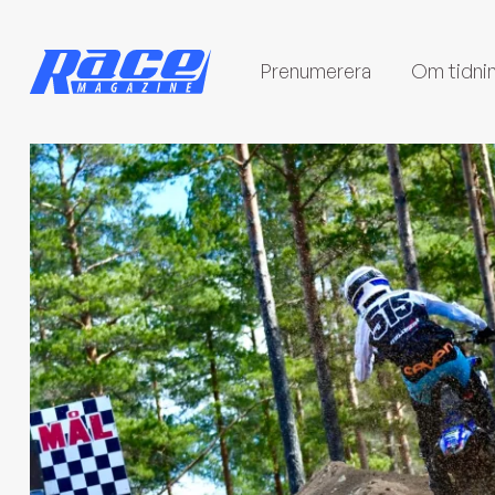
Prenumerera
Om tidni