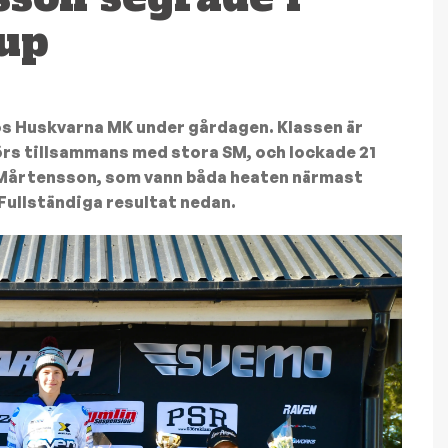
up
os Huskvarna MK under gårdagen. Klassen är
körs tillsammans med stora SM, och lockade 21
e Mårtensson, som vann båda heaten närmast
ullständiga resultat nedan.