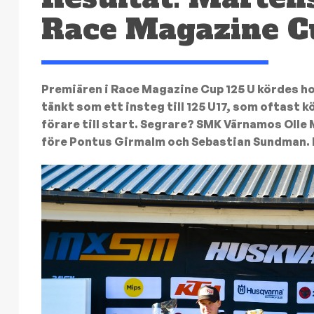
Race Magazine C
Premiären i Race Magazine Cup 125 U kördes h
tänkt som ett insteg till 125 U17, som oftast 
förare till start. Segrare? SMK Värnamos Oll
före Pontus Girmalm och Sebastian Sundman. F