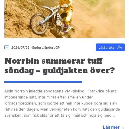
2026/07/21
-
Enduro
,
EnduroGP
Låst artikel
Norrbin summerar tuff
söndag – guldjakten över?
Albin Norrbin inledde söndagens VM–tävling i Frankrike på ett
imponerande sätt. Inte minst efter smällen under
lördagsmorgonen, som gjorde att han inte kunde göra sig själv
rättvisa den dagen. Men verkligheten kom ifatt den guldjagande
svensken, som fick slita för att ta sig i mål och nöja sig med...
Läs mer
→