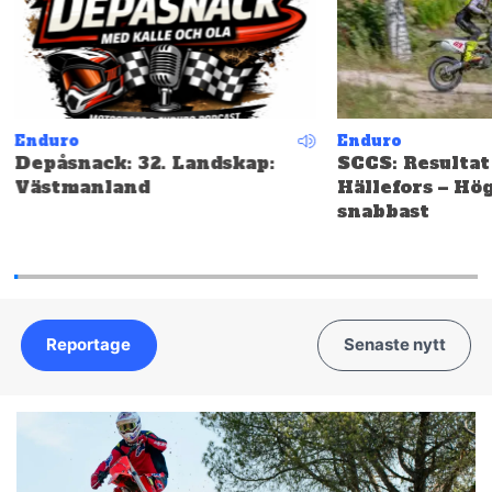
Enduro
Enduro
Depåsnack: 32. Landskap:
SCCS: Resultat
Västmanland
Hällefors – Hö
snabbast
Reportage
Senaste nytt