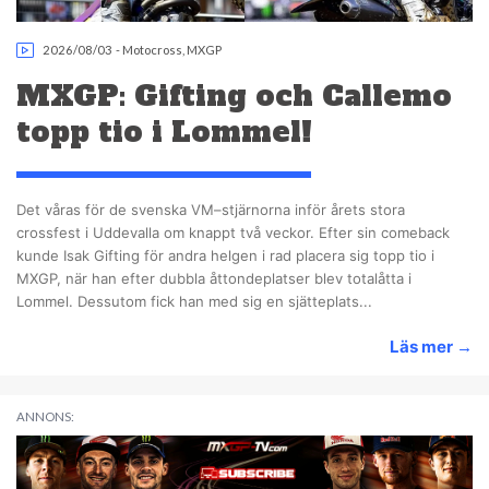
2026/08/03
-
Motocross
,
MXGP
MXGP: Gifting och Callemo
topp tio i Lommel!
Det våras för de svenska VM–stjärnorna inför årets stora
crossfest i Uddevalla om knappt två veckor. Efter sin comeback
kunde Isak Gifting för andra helgen i rad placera sig topp tio i
MXGP, när han efter dubbla åttondeplatser blev totalåtta i
Lommel. Dessutom fick han med sig en sjätteplats...
Läs mer
→
ANNONS: