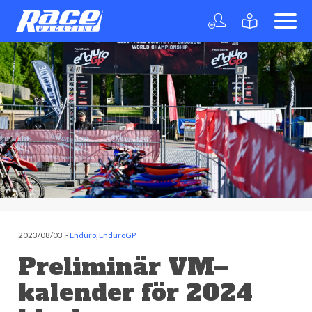
2023/08/03
-
Enduro
,
EnduroGP
Preliminär VM–
kalender för 2024