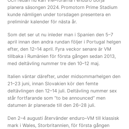
Och redan nu kan VM–förarna i enduro börja
planera säsongen 2024. Promotorn Prime Stadium
kunde nämligen under torsdagen presentera en
preliminär kalender för nästa år.
Som det ser ut nu inleder man i Spanien den 5–7
april innan den andra rundan följer i Portugal helgen
efter, den 12–14 april. Fyra veckor senare är VM
tillbaka i Rumänien för första gången sedan 2013,
med deltävling nummer tre den 10–12 maj.
Italien väntar därefter, under midsommarhelgen den
21–23 juni, innan Slovakien kör den femte
deltävlingen den 12–14 juli. Deltävling nummer sex
står fortfarande som ”to be announced” men
datumen är planerade till den 26–28 juli.
Den 2–4 augusti återvänder enduro–VM till klassisk
mark i Wales, Storbritannien, för första gången