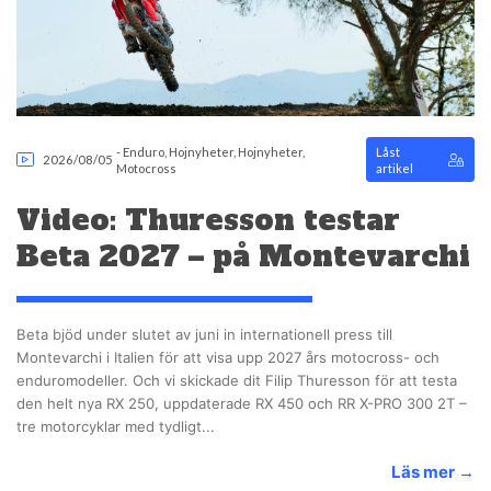
-
Enduro
,
Hojnyheter
,
Hojnyheter
,
Låst
2026/08/05
Motocross
artikel
Video: Thuresson testar
Beta 2027 – på Montevarchi
Beta bjöd under slutet av juni in internationell press till
Montevarchi i Italien för att visa upp 2027 års motocross- och
enduromodeller. Och vi skickade dit Filip Thuresson för att testa
den helt nya RX 250, uppdaterade RX 450 och RR X-PRO 300 2T –
tre motorcyklar med tydligt...
Läs mer
→