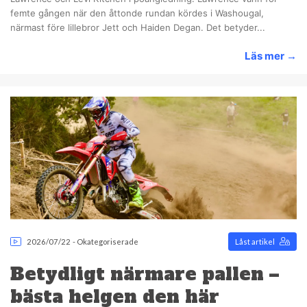
femte gången när den åttonde rundan kördes i Washougal,
närmast före lillebror Jett och Haiden Degan. Det betyder...
Läs mer
→
2026/07/22
-
Okategoriserade
Låst artikel
Betydligt närmare pallen –
bästa helgen den här