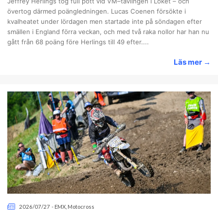
Jeffrey Herlings tog full pott vid VM–tävlingen i Loket – och
övertog därmed poängledningen. Lucas Coenen försökte i
kvalheatet under lördagen men startade inte på söndagen efter
smällen i England förra veckan, och med två raka nollor har han nu
gått från 68 poäng före Herlings till 49 efter....
Läs mer
→
2026/07/27
-
EMX
,
Motocross