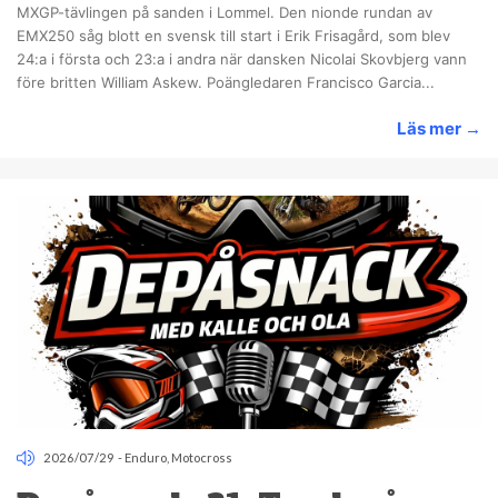
MXGP-tävlingen på sanden i Lommel. Den nionde rundan av
EMX250 såg blott en svensk till start i Erik Frisagård, som blev
24:a i första och 23:a i andra när dansken Nicolai Skovbjerg vann
före britten William Askew. Poängledaren Francisco Garcia...
Läs mer
→
2026/07/29
-
Enduro
,
Motocross