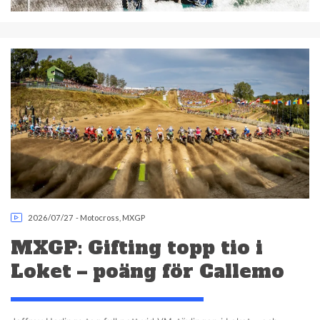
2026/07/27
-
Motocross
,
MXGP
MXGP: Gifting topp tio i
Loket – poäng för Callemo