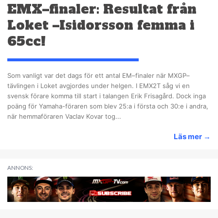
EMX–finaler: Resultat från
Loket –Isidorsson femma i
65cc!
Som vanligt var det dags för ett antal EM–finaler när MXGP–
tävlingen i Loket avgjordes under helgen. I EMX2T såg vi en
svensk förare komma till start i talangen Erik Frisagård. Dock inga
poäng för Yamaha-föraren som blev 25:a i första och 30:e i andra,
när hemmaföraren Vaclav Kovar tog...
Läs mer
→
ANNONS: