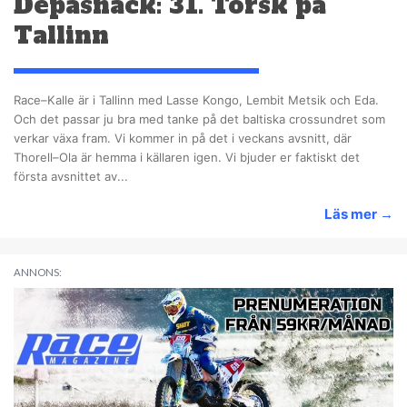
Depåsnack: 31. Torsk på
Tallinn
Race–Kalle är i Tallinn med Lasse Kongo, Lembit Metsik och Eda.
Och det passar ju bra med tanke på det baltiska crossundret som
verkar växa fram. Vi kommer in på det i veckans avsnitt, där
Thorell–Ola är hemma i källaren igen. Vi bjuder er faktiskt det
första avsnittet av...
Läs mer
→
ANNONS: