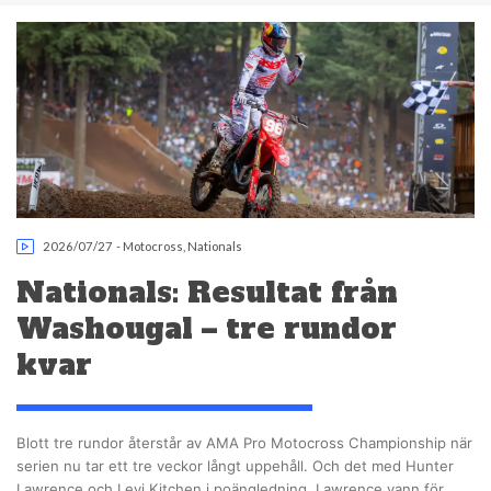
2026/07/27
-
Motocross
,
Nationals
Nationals: Resultat från
Washougal – tre rundor
kvar
Blott tre rundor återstår av AMA Pro Motocross Championship när
serien nu tar ett tre veckor långt uppehåll. Och det med Hunter
Lawrence och Levi Kitchen i poängledning. Lawrence vann för