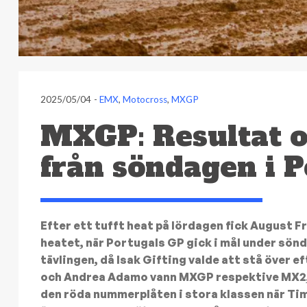
2025/05/04
-
EMX
,
Motocross
,
MXGP
MXGP: Resultat o
från söndagen i P
Efter ett tufft heat på lördagen fick August F
heatet, när Portugals GP gick i mål under sönda
tävlingen, då Isak Gifting valde att stå över
och Andrea Adamo vann MXGP respektive MX2,
den röda nummerplåten i stora klassen när Tim