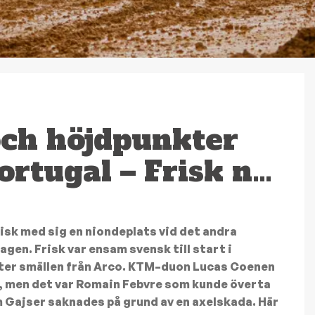
ch höjdpunkter
ortugal – Frisk n…
risk med sig en niondeplats vid det andra
gen. Frisk var ensam svensk till start i
 efter smällen från Arco. KTM–duon Lucas Coenen
 men det var Romain Febvre som kunde överta
 Gajser saknades på grund av en axelskada. Här