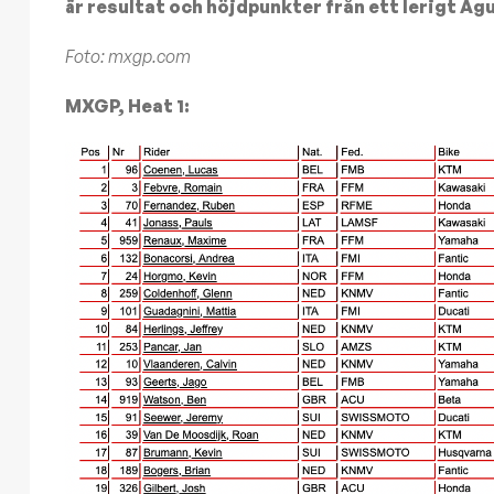
är resultat och höjdpunkter från ett lerigt Ag
Foto: mxgp.com
MXGP, Heat 1: