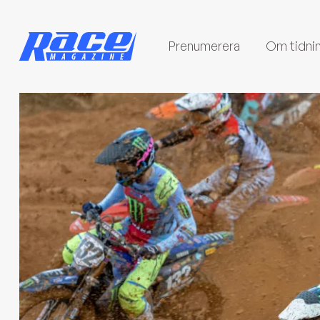
Prenumerera
Om tidni