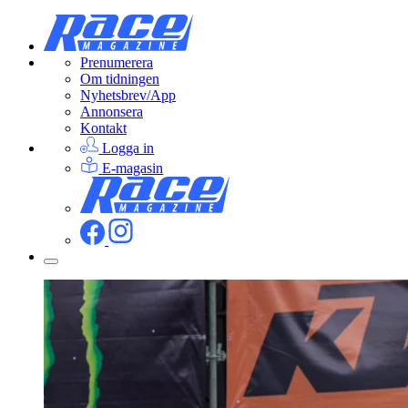
Prenumerera
Om tidningen
Nyhetsbrev/App
Annonsera
Kontakt
Logga in
E-magasin