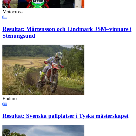
Motocross
Resultat: Mårtensson och Lindmark JSM–vinnare i
Stenungsund
Enduro
Resultat: Svenska pallplatser i Tyska mästerskapet