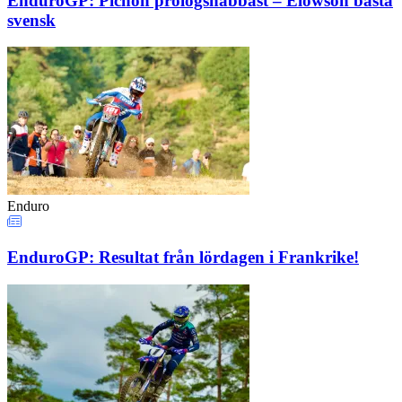
EnduroGP: Pichon prologsnabbast – Elowson bästa
svensk
Enduro
EnduroGP: Resultat från lördagen i Frankrike!