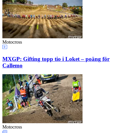
Motocross
MXGP: Gifting topp tio i Loket – poäng för
Callemo
Motocross