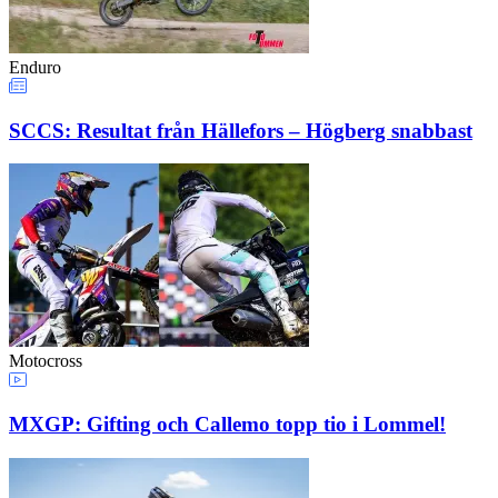
Enduro
SCCS: Resultat från Hällefors – Högberg snabbast
Motocross
MXGP: Gifting och Callemo topp tio i Lommel!