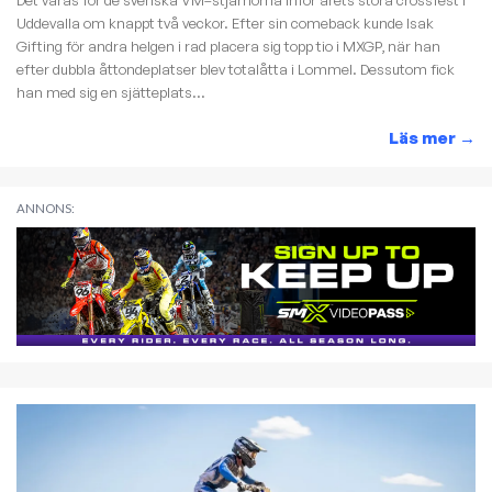
Uddevalla om knappt två veckor. Efter sin comeback kunde Isak
Gifting för andra helgen i rad placera sig topp tio i MXGP, när han
efter dubbla åttondeplatser blev totalåtta i Lommel. Dessutom fick
han med sig en sjätteplats...
Läs mer
→
ANNONS: