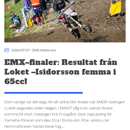
2026/07/27
-
EMX
,
Motocross
EMX–finaler: Resultat från
Loket –Isidorsson femma i
65cc!
Som vanligt var det dags för ett antal EM–finaler när MXGP–tävlingen
i Loket avgjordes under helgen. I EMX2T såg vi en svensk förare
komma till start i talangen Erik Frisagård. Dock inga poäng för
Yamaha-föraren som blev 25:a i första och 30:e i andra, när
hemmaföraren Vaclav Kovar tog...