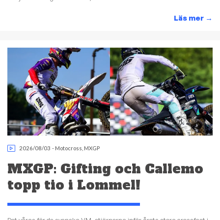
Läs mer
→
2026/08/03
-
Motocross
,
MXGP
MXGP: Gifting och Callemo
topp tio i Lommel!
Det våras för de svenska VM–stjärnorna inför årets stora crossfest i