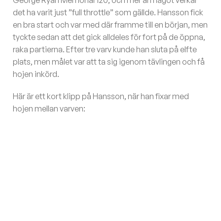
George Ryan Memorial 120, och mer än något verkar
det ha varit just ”full throttle” som gällde. Hansson fick
en bra start och var med där framme till en början, men
tyckte sedan att det gick alldeles för fort på de öppna,
raka partierna. Efter tre varv kunde han sluta på elfte
plats, men målet var att ta sig igenom tävlingen och få
hojen inkörd.
Här är ett kort klipp på Hansson, när han fixar med
hojen mellan varven: