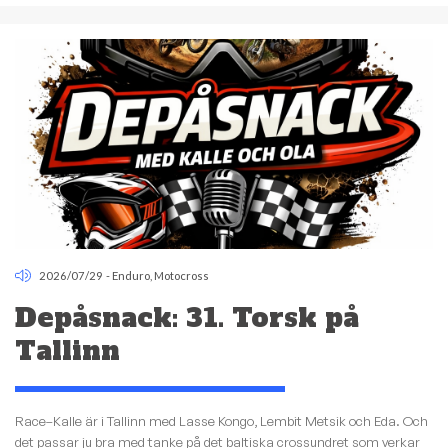
2026/07/29
-
Enduro
,
Motocross
Depåsnack: 31. Torsk på
Tallinn
Race–Kalle är i Tallinn med Lasse Kongo, Lembit Metsik och Eda. Och
det passar ju bra med tanke på det baltiska crossundret som verkar