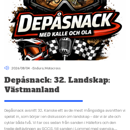
2026/08/04
-
Enduro
,
Motocross
Depåsnack: 32. Landskap:
Västmanland
Depåsnack avsnitt 32. Kanske ett av de mest mångsidiga avsnitten vi
spelat in, som börjar i en diskussion om landskap – där vi är ute och
cyklar båda två. Vi tar oss sedan från sanden i Hällefors och den
tredje deltävlingen av SCCS, till sanden i Lommel med svenska...