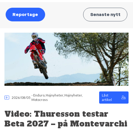
Reportage
Senaste nytt
-
Enduro
,
Hojnyheter
,
Hojnyheter
,
Låst
2026/08/05
Motocross
artikel
Video: Thuresson testar
Beta 2027 – på Montevarchi