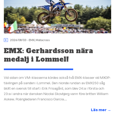
2026/08/03
-
EMX
,
Motocross
EMX: Gerhardsson nära
medalj i Lommel!
Vid sidan om VM–klasserna kördes också två EMX–klasser vid MXGP-
tävlingen på sanden i Lommel. Den nionde rundan av EMX250 såg
blott en svensk till start i Erik Frisagård, som blev 24:a i första och
23:a i andra när dansken Nicolai Skovbjerg vann före britten William
Askew. Poängledaren Francisco Garcia...
Läs mer
→