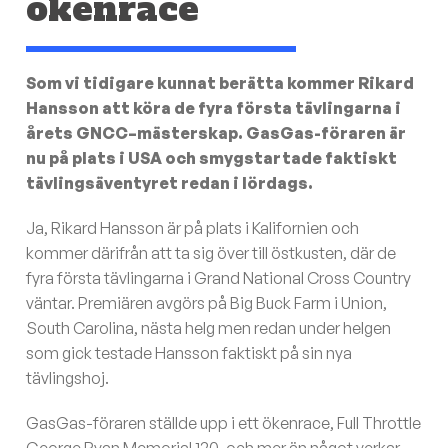
ökenrace
Som vi tidigare kunnat berätta kommer Rikard
Hansson att köra de fyra första tävlingarna i
årets GNCC–mästerskap. GasGas-föraren är
nu på plats i USA och smygstartade faktiskt
tävlingsäventyret redan i lördags.
Ja, Rikard Hansson är på plats i Kalifornien och
kommer därifrån att ta sig över till östkusten, där de
fyra första tävlingarna i Grand National Cross Country
väntar. Premiären avgörs på Big Buck Farm i Union,
South Carolina, nästa helg men redan under helgen
som gick testade Hansson faktiskt på sin nya
tävlingshoj.
GasGas-föraren ställde upp i ett ökenrace, Full Throttle