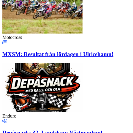
Motocross
MXSM: Resultat från lördagen i Ulricehamn!
Enduro
Depåsnack: 32. Landskap: Västmanland