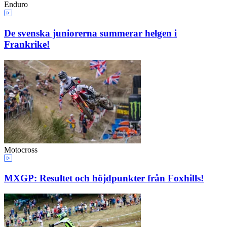
Enduro
De svenska juniorerna summerar helgen i
Frankrike!
Motocross
MXGP: Resultet och höjdpunkter från Foxhills!