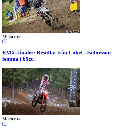
Motocross
EMX–finaler: Resultat från Loket –Isidorsson
femma i 65cc!
Motocross