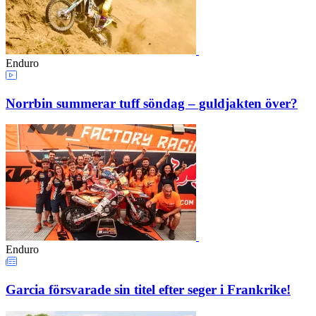
Enduro
Norrbin summerar tuff söndag – guldjakten över?
Enduro
Garcia försvarade sin titel efter seger i Frankrike!