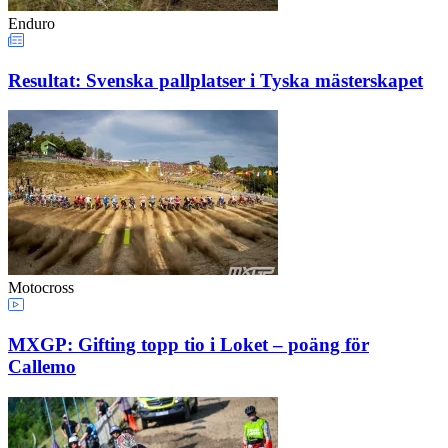
Enduro
Resultat: Svenska pallplatser i Tyska mästerskapet
Motocross
MXGP: Gifting topp tio i Loket – poäng för
Callemo