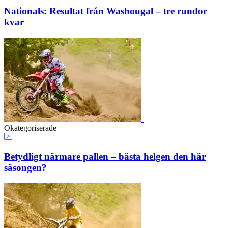
Nationals: Resultat från Washougal – tre rundor
kvar
Okategoriserade
Betydligt närmare pallen – bästa helgen den här
säsongen?