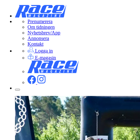
Prenumerera
Om tidningen
Nyhetsbrev/App
Annonsera
Kontakt
Logga in
E-magasin