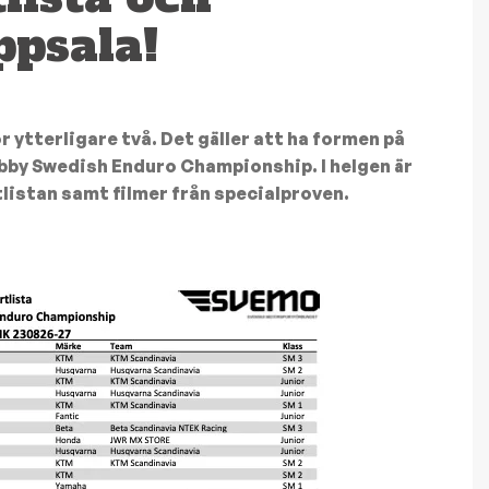
ppsala!
ör ytterligare två. Det gäller att ha formen på
obby Swedish Enduro Championship. I helgen är
tlistan samt filmer från specialproven.