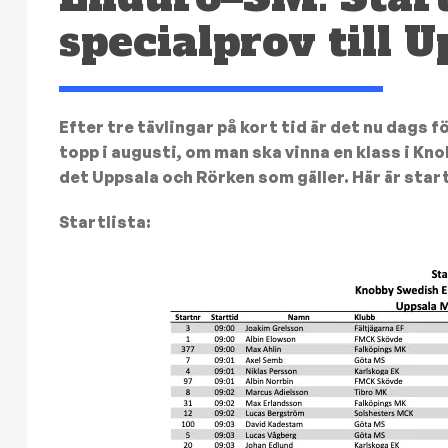
specialprov till U
Efter tre tävlingar på kort tid är det nu dags f
topp i augusti, om man ska vinna en klass i Kn
det Uppsala och Rörken som gäller. Här är star
Startlista: