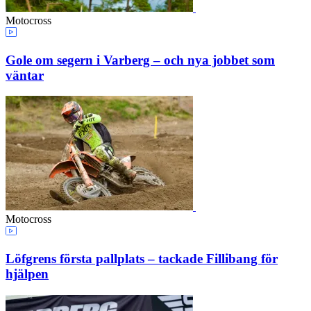
Motocross
Gole om segern i Varberg – och nya jobbet som
väntar
Motocross
Löfgrens första pallplats – tackade Fillibang för
hjälpen