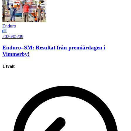
Enduro
2026/05/09
Enduro–SM: Resultat från premiärdagen i
Vimmerby!
Utvalt