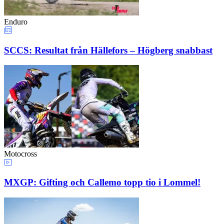
Enduro
SCCS: Resultat från Hällefors – Högberg snabbast
Motocross
MXGP: Gifting och Callemo topp tio i Lommel!