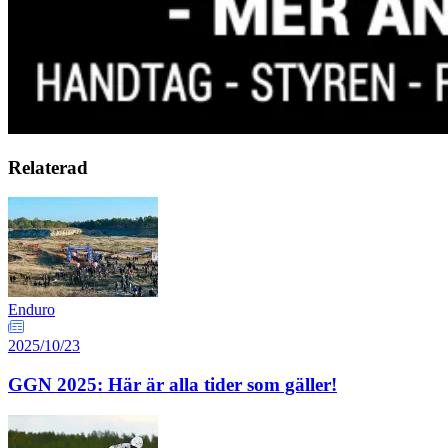
Relaterad
Enduro
2025/10/23
GGN 2025: Här är alla tider som gäller!