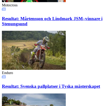
Motocross
Resultat: Mårtensson och Lindmark JSM–vinnare i
Stenungsund
Enduro
Resultat: Svenska pallplatser i Tyska mästerskapet