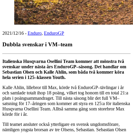
2021/12/16
-
Enduro
,
EnduroGP
Dubbla svenskar i VM–team
Italienska Husqvarna Osellini Team kommer att mönstra två
svenskar under nästa års EnduroGP–säsong. Det handlar om
Sebastian Olsen och Kalle Ahlin, som båda två kommer köra
hela serien i 125–klassen Youth.
Kalle Ahlin, lillebror till Max, körde två EnduroGP–tävlingar i år
och samlade totalt ihop 18 poäng, vilket tog honom till en total 21:a
plats i poängsammandraget. Till nästa säsong blir det full VM–
satsning för 17–åringen som kommer att styra en 125:a för italienska
Husqvarna Osellini Team. Alltså samma gäng som storebror Max
körde för i år.
Till teamet ansluter också ytterligare en svensk ungdomsförare,
nämligen yngsta brorsan av tre Olsens, Sebastian. Sebastian Olsen