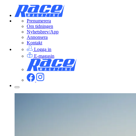
Prenumerera
Om tidningen
Nyhetsbrev/App
Annonsera
Kontakt
Logga in
E-magasin