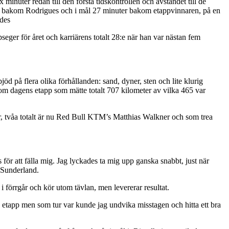
nuter redan till den första tidskontrollen och avståndet till de
åa bakom Rodrigues och i mål 27 minuter bakom etappvinnaren, på en
des
eger för året och karriärens totalt 28:e när han var nästan fem
jöd på flera olika förhållanden: sand, dyner, sten och lite klurig
 om dagens etapp som mätte totalt 707 kilometer av vilka 465 var
er, tvåa totalt är nu Red Bull KTM’s Matthias Walkner och som trea
s för att fälla mig. Jag lyckades ta mig upp ganska snabbt, just när
n Sunderland.
 förrgår och kör utom tävlan, men levererar resultat.
ng etapp men som tur var kunde jag undvika misstagen och hitta ett bra