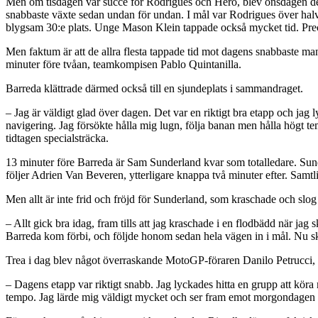
Men om tisdagen var succé för Rodrigues och Hero, blev onsdagen desto
snabbaste växte sedan undan för undan. I mål var Rodrigues över hal
blygsam 30:e plats. Unge Mason Klein tappade också mycket tid. Pr
Men faktum är att de allra flesta tappade tid mot dagens snabbaste ma
minuter före tvåan, teamkompisen Pablo Quintanilla.
Barreda klättrade därmed också till en sjundeplats i sammandraget.
– Jag är väldigt glad över dagen. Det var en riktigt bra etapp och jag l
navigering. Jag försökte hålla mig lugn, följa banan men hålla högt t
tidtagen specialsträcka.
13 minuter före Barreda är Sam Sunderland kvar som totalledare. Sunde
följer Adrien Van Beveren, ytterligare knappa två minuter efter. Samt
Men allt är inte frid och fröjd för Sunderland, som kraschade och slog
– Allt gick bra idag, fram tills att jag kraschade i en flodbädd när jag
Barreda kom förbi, och följde honom sedan hela vägen in i mål. Nu ska
Trea i dag blev något överraskande MotoGP-föraren Danilo Petrucci, so
– Dagens etapp var riktigt snabb. Jag lyckades hitta en grupp att köra
tempo. Jag lärde mig väldigt mycket och ser fram emot morgondagen oc