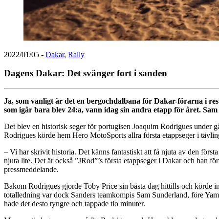
2022/01/05
-
Dakar
,
Rally
Dagens Dakar: Det svänger fort i sanden
Ja, som vanligt är det en bergochdalbana för Dakar-förarna i r
som igår bara blev 24:a, vann idag sin andra etapp för året. Sam
Det blev en historisk seger för portugisen Joaquim Rodrigues under går
Rodrigues körde hem Hero MotoSports allra första etappseger i tävlin
– Vi har skrivit historia. Det känns fantastiskt att få njuta av den för
njuta lite. Det är också ”JRod”’s första etappseger i Dakar och han för
pressmeddelande.
Bakom Rodrigues gjorde Toby Price sin bästa dag hittills och körde 
totalledning var dock Sanders teamkompis Sam Sunderland, före Ya
hade det desto tyngre och tappade tio minuter.