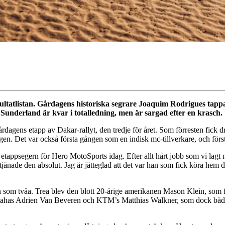
esultatlistan. Gårdagens historiska segrare Joaquim Rodrigues ta
 Sunderland är kvar i totalledning, men är sargad efter en krasch.
dagens etapp av Dakar-rallyt, den tredje för året. Som förresten fick d
gen. Det var också första gången som en indisk mc-tillverkare, och för
sta etappsegern för Hero MotoSports idag. Efter allt hårt jobb som vi lag
tjänade den absolut. Jag är jätteglad att det var han som fick köra hem 
in som tvåa. Trea blev den blott 20-årige amerikanen Mason Klein, so
mahas Adrien Van Beveren och KTM’s Matthias Walkner, som dock båd