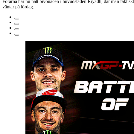
Förarna har nu nått bivouacen i huvudstaden Riyadh, där man faktiskt
väntar på lördag.