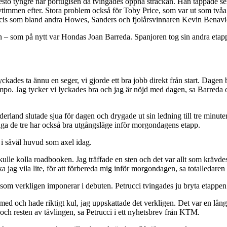
 tyngre när portugisen då tvingades öppna sträckan. Han tappade sex mi
vtimmen efter. Stora problem också för Toby Price, som var ut som tv
ecis som bland andra Howes, Sanders och fjolårsvinnaren Kevin Benavi
n – som på nytt var Hondas Joan Barreda. Spanjoren tog sin andra etapps
yckades ta ännu en seger, vi gjorde ett bra jobb direkt från start. Dagen b
empo. Jag tycker vi lyckades bra och jag är nöjd med dagen, sa Barreda
rland slutade sjua för dagen och drygade ut sin ledning till tre minut
liga de tre har också bra utgångsläge inför morgondagens etapp.
 i såväl huvud som axel idag.
 skulle kolla roadbooken. Jag träffade en sten och det var allt som krävde
 jag vila lite, för att förbereda mig inför morgondagen, sa totalledare
m verkligen imponerar i debuten. Petrucci tvingades ju bryta etappen i
 med och hade riktigt kul, jag uppskattade det verkligen. Det var en lå
h resten av tävlingen, sa Petrucci i ett nyhetsbrev från KTM.