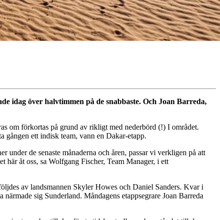
ppade idag över halvtimmen på de snabbaste. Och Joan Barreda,
ras om förkortas på grund av rikligt med nederbörd (!) I området.
sta gången ett indisk team, vann en Dakar-etapp.
t ner under de senaste månaderna och åren, passar vi verkligen på att
det här åt oss, sa Wolfgang Fischer, Team Manager, i ett
m följdes av landsmannen Skyler Howes och Daniel Sanders. Kvar i
a närmade sig Sunderland. Måndagens etappsegrare Joan Barreda