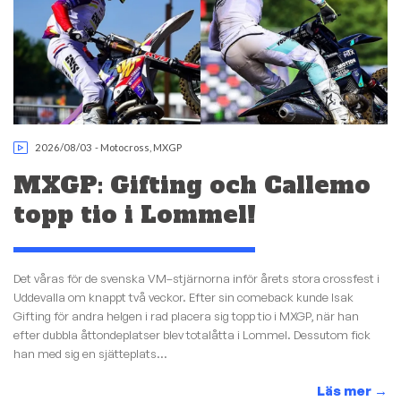
2026/08/03
-
Motocross
,
MXGP
MXGP: Gifting och Callemo
topp tio i Lommel!
Det våras för de svenska VM–stjärnorna inför årets stora crossfest i
Uddevalla om knappt två veckor. Efter sin comeback kunde Isak
Gifting för andra helgen i rad placera sig topp tio i MXGP, när han
efter dubbla åttondeplatser blev totalåtta i Lommel. Dessutom fick
han med sig en sjätteplats...
Läs mer
→