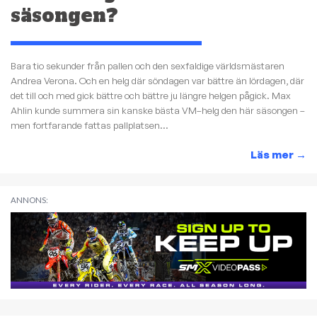
säsongen?
Bara tio sekunder från pallen och den sexfaldige världsmästaren
Andrea Verona. Och en helg där söndagen var bättre än lördagen, där
det till och med gick bättre och bättre ju längre helgen pågick. Max
Ahlin kunde summera sin kanske bästa VM–helg den här säsongen –
men fortfarande fattas pallplatsen...
Läs mer
→
ANNONS: