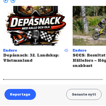
Enduro
Enduro
Depåsnack: 32. Landskap:
SCCS: Resultat
Västmanland
Hällefors – Hö
snabbast
Reportage
Senaste nytt