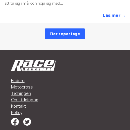
att ta sig i mål och nöja sig med...
Läs mer
→
Fler reportage
Enduro
Motocross
Tidningen
Om tidningen
Kontakt
Policy