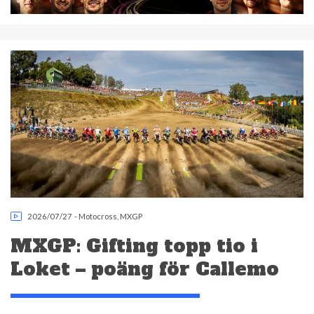
2026/07/27
-
Motocross
,
MXGP
MXGP: Gifting topp tio i
Loket – poäng för Callemo