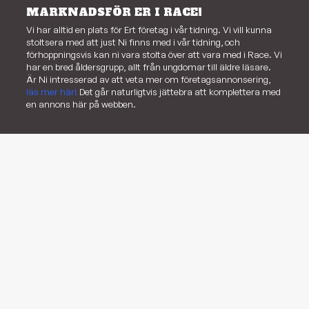
MARKNADSFÖR ER I RACE!
Vi har alltid en plats för Ert företag i vår tidning. Vi vill kunna
stoltsera med att just Ni finns med i vår tidning, och
förhoppningsvis kan ni vara stolta över att vara med i Race. Vi
har en bred åldersgrupp, allt från ungdomar till äldre läsare.
Är Ni intresserad av att veta mer om företagsannonsering,
läs mer här!
Det går naturligtvis jättebra att komplettera med
en annons här på webben.