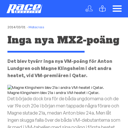
2014/03/01
-
Motocross
Inga nya MX2-poäng
Det blev tyvärr inga nya VM-poäng för Anton
Lundgren och Magne Klingsheim i det andra
heatet, vid VM-premiären i Qatar.
Magne Klingsheim blev 21a i andra VM-heatet i Qatar.
Det började dock bra för de båda ungdomarna och de
var 19e och 20e i början men tappade några förare och
Magne slutade 21a, medan Anton blev 24a. Men låt
ingen skugga falla över de båda VM-debutanterna som
är med i VM-tabellen med sina poäng i första heatet,