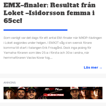
EMX–finaler: Resultat från
Loket –Isidorsson femma i
65cc!
Som vanligt var det dags för ett antal EM–finaler när MXGP–tävlingen
i Loket avgjordes under helgen. I EMX2T såg vi en svensk förare
komma till start i talangen Erik Frisagård. Dock inga poäng för
Yamaha-föraren som blev 25:a i första och 30:e i andra, när
hemmaföraren Vaclav Kovar tog...
Läs mer
→
ANNONS: