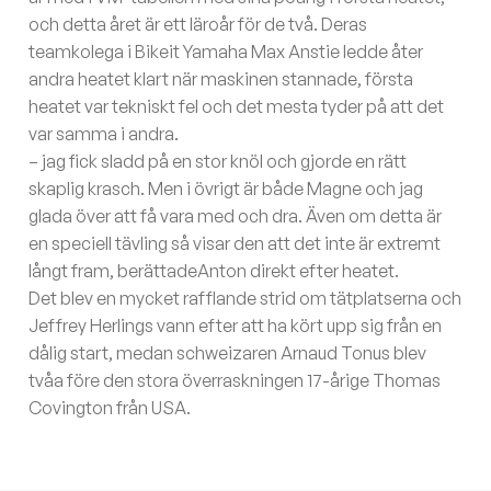
och detta året är ett läroår för de två. Deras
teamkolega i Bikeit Yamaha Max Anstie ledde åter
andra heatet klart när maskinen stannade, första
heatet var tekniskt fel och det mesta tyder på att det
var samma i andra.
– jag fick sladd på en stor knöl och gjorde en rätt
skaplig krasch. Men i övrigt är både Magne och jag
glada över att få vara med och dra. Även om detta är
en speciell tävling så visar den att det inte är extremt
långt fram, berättadeAnton direkt efter heatet.
Det blev en mycket rafflande strid om tätplatserna och
Jeffrey Herlings vann efter att ha kört upp sig från en
dålig start, medan schweizaren Arnaud Tonus blev
tvåa före den stora överraskningen 17-årige Thomas
Covington från USA.