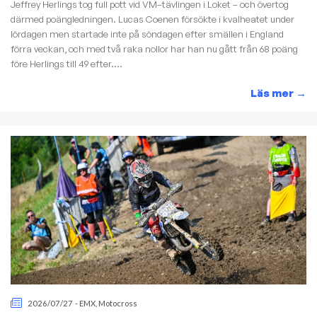
Jeffrey Herlings tog full pott vid VM–tävlingen i Loket – och övertog
därmed poängledningen. Lucas Coenen försökte i kvalheatet under
lördagen men startade inte på söndagen efter smällen i England
förra veckan, och med två raka nollor har han nu gått från 68 poäng
före Herlings till 49 efter....
Läs mer
→
2026/07/27
-
EMX
,
Motocross