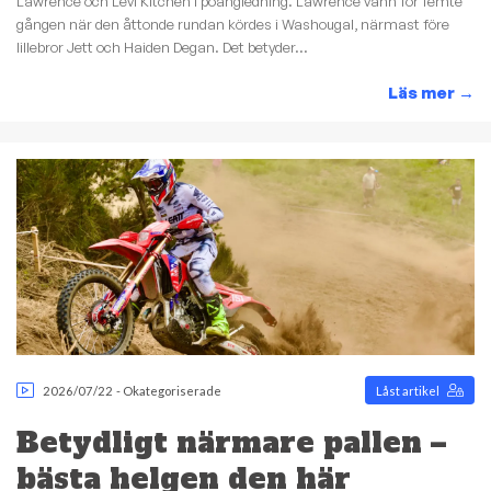
Lawrence och Levi Kitchen i poängledning. Lawrence vann för femte
gången när den åttonde rundan kördes i Washougal, närmast före
lillebror Jett och Haiden Degan. Det betyder...
Läs mer
→
2026/07/22
-
Okategoriserade
Låst artikel
Betydligt närmare pallen –
bästa helgen den här