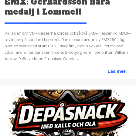
EMX: Gerhardsson nära
medalj i Lommel!
Vid sidan om VM–klasserna kördes också två EMX–klasser vid MXGP-
tävlingen på sanden i Lommel. Den nionde rundan av EMX250 såg
blott en svensk till start i Erik Frisagård, som blev 24:a i första och
23:a i andra när dansken Nicolai Skovbjerg vann före britten William
Askew. Poängledaren Francisco Garcia...
Läs mer
→