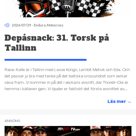
2026/07/29
-
Enduro
,
Motocross
Depåsnack: 31. Torsk på
Tallinn
Race–Kalle är i Tallinn med Lasse Kongo, Lembit Metsik och Eda. Och
det passar ju bra med tanke på det baltiska crossundret som verkar
växa fram. Vi kommer in på det i veckans avsnitt, där Thorell–Ola är
hemma i källaren igen. Vi bjuder er faktiskt det första avsnittet av...
Läs mer
→
ANNONS: