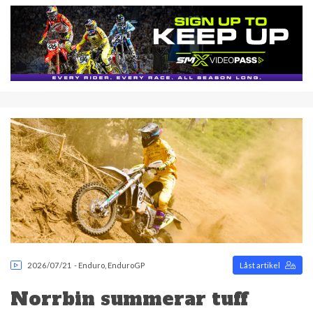
2026/07/21
-
Enduro
,
EnduroGP
Låst artikel
Norrbin summerar tuff