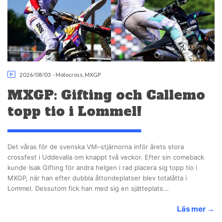
2026/08/03
-
Motocross
,
MXGP
MXGP: Gifting och Callemo
topp tio i Lommel!
Det våras för de svenska VM–stjärnorna inför årets stora
crossfest i Uddevalla om knappt två veckor. Efter sin comeback
kunde Isak Gifting för andra helgen i rad placera sig topp tio i
MXGP, när han efter dubbla åttondeplatser blev totalåtta i
Lommel. Dessutom fick han med sig en sjätteplats...
Läs mer
→