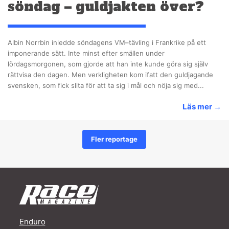
söndag – guldjakten över?
Albin Norrbin inledde söndagens VM–tävling i Frankrike på ett
imponerande sätt. Inte minst efter smällen under
lördagsmorgonen, som gjorde att han inte kunde göra sig själv
rättvisa den dagen. Men verkligheten kom ifatt den guldjagande
svensken, som fick slita för att ta sig i mål och nöja sig med...
Läs mer
→
Fler reportage
Enduro