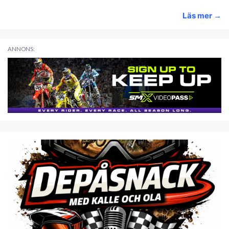
Läs mer
→
ANNONS: