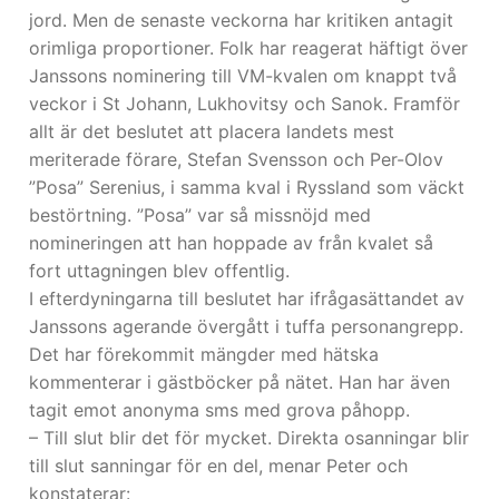
jord. Men de senaste veckorna har kritiken antagit
orimliga proportioner. Folk har reagerat häftigt över
Janssons nominering till VM-kvalen om knappt två
veckor i St Johann, Lukhovitsy och Sanok. Framför
allt är det beslutet att placera landets mest
meriterade förare, Stefan Svensson och Per-Olov
”Posa” Serenius, i samma kval i Ryssland som väckt
bestörtning. ”Posa” var så missnöjd med
nomineringen att han hoppade av från kvalet så
fort uttagningen blev offentlig.
I efterdyningarna till beslutet har ifrågasättandet av
Janssons agerande övergått i tuffa personangrepp.
Det har förekommit mängder med hätska
kommenterar i gästböcker på nätet. Han har även
tagit emot anonyma sms med grova påhopp.
– Till slut blir det för mycket. Direkta osanningar blir
till slut sanningar för en del, menar Peter och
konstaterar: