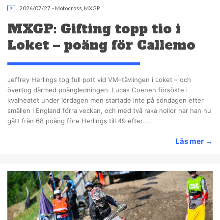
2026/07/27
-
Motocross
,
MXGP
MXGP: Gifting topp tio i
Loket – poäng för Callemo
Jeffrey Herlings tog full pott vid VM–tävlingen i Loket – och
övertog därmed poängledningen. Lucas Coenen försökte i
kvalheatet under lördagen men startade inte på söndagen efter
smällen i England förra veckan, och med två raka nollor har han nu
gått från 68 poäng före Herlings till 49 efter....
Läs mer
→