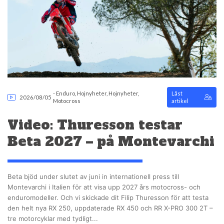
-
Enduro
,
Hojnyheter
,
Hojnyheter
,
Låst
2026/08/05
Motocross
artikel
Video: Thuresson testar
Beta 2027 – på Montevarchi
Beta bjöd under slutet av juni in internationell press till
Montevarchi i Italien för att visa upp 2027 års motocross- och
enduromodeller. Och vi skickade dit Filip Thuresson för att testa
den helt nya RX 250, uppdaterade RX 450 och RR X-PRO 300 2T –
tre motorcyklar med tydligt...