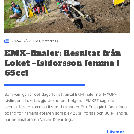
2026/07/27
-
EMX
,
Motocross
EMX–finaler: Resultat från
Loket –Isidorsson femma i
65cc!
Som vanligt var det dags för ett antal EM–finaler när MXGP–
tävlingen i Loket avgjordes under helgen. I EMX2T såg vi en
svensk förare komma till start i talangen Erik Frisagård. Dock inga
poäng för Yamaha-föraren som blev 25:a i första och 30:e i andra,
när hemmaföraren Vaclav Kovar tog...
Läs mer
→