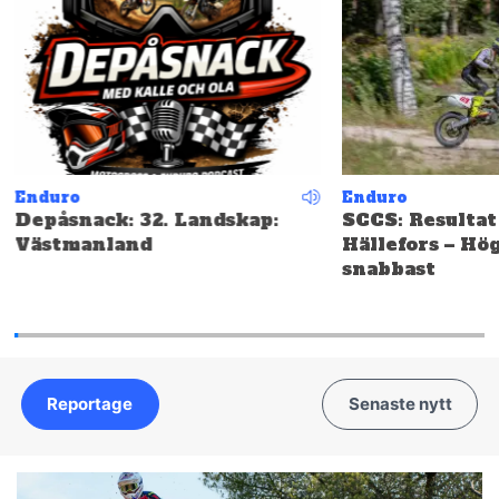
Enduro
Enduro
Depåsnack: 32. Landskap:
SCCS: Resultat
Västmanland
Hällefors – Hö
snabbast
Reportage
Senaste nytt