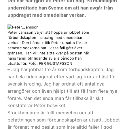
Det här har gjort att Peter fått nog. På måndagen
underrättade han Svemo om att han avgår från
uppdraget med omedelbar verkan.
Peter Jansson väljer att hoppa av jobbet som
förbundskapten i isracing med omedelbar
verkan. Den hårda kritik Peter utsatts för de
senaste veckorna har i vissa fall gått över
gränsen. Han vill inte sitta kvar på posten när
hans familj blir lidande av alla påhopp han
utsatts för. Foto: PER GUSTAFSSON
– Jag har jobbat tre år som förbundskapten. Jag
har hela tiden agerat efter vad jag tror är bäst för
svensk isracing. Jag har ordnat ett antal nya
arrangörer och även hjälpt till att få fram flera nya
förare. Men det enda man får tillbaks är skit,
konstaterar Peter besviket.
Stockhomaren är fullt medveten om att
befattningen som förbundskapten är utsatt. Jobbet
är förenat med beslut som inte alltid faller i god