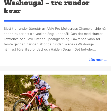
Washougal – tre rundor
kvar
Blott tre rundor återstår av AMA Pro Motocross Championship när
serien nu tar ett tre veckor långt uppehåll. Och det med Hunter
Lawrence och Levi Kitchen i poängledning. Lawrence vann för
femte gången när den åttonde rundan kördes i Washougal,
närmast före lillebror Jett och Haiden Degan. Det betyder...
Läs mer
→