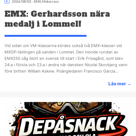
2026/08/03
-
EMX
,
Motocross
EMX: Gerhardsson nära
medalj i Lommel!
Vid sidan om VM–klasserna kördes också två EMX–klasser vid
MXGP-tävlingen på sanden i Lommel. Den nionde rundan av
EMX250 såg blott en svensk till start i Erik Frisagård, som blev
24:a i första och 23:a i andra när dansken Nicolai Skovbjerg vann
före britten William Askew. Poängledaren Francisco Garcia...
Läs mer
→